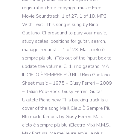
registration Free copyright music: Free
Movie Soundtrack. 1 of 27. 1 of 18. MP3
With Text . This song is sung by Rino
Gaetano. Chordsound to play your music,
study scales, positions for guitar, search,
manage, request … 1 of 23. Ma il cielo è
sempre più blu. (Tab out of the input box to
update the volume. C. 1. rino gaetano. MA
IL CIELO È SEMPRE PIÙ BLU Rino Gaetano
Sheet music – 1975 – Giusy Ferreri – 2009
– Italian Pop-Rock. Giusy Ferreri. Guitar
Ukulele Piano new. This backing track is a
cover of the song Ma Il Cielo È Sempre Più
Blu made famous by Giusy Ferreri. Ma il
cielo è sempre più blu (Electro Mix) M.M.S.,
Max Fortuna. Ma meilleure amie, la plus