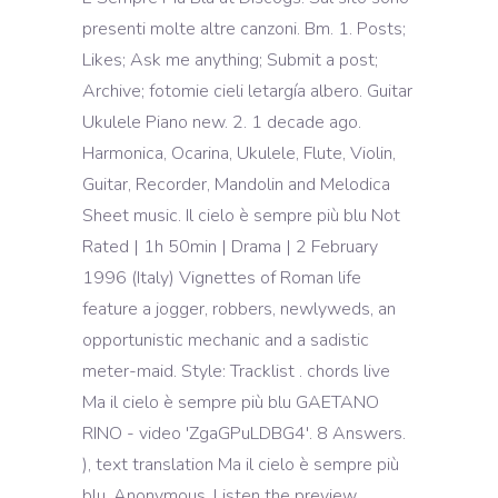
presenti molte altre canzoni. Bm. 1. Posts;
Likes; Ask me anything; Submit a post;
Archive; fotomie cieli letargía albero. Guitar
Ukulele Piano new. 2. 1 decade ago.
Harmonica, Ocarina, Ukulele, Flute, Violin,
Guitar, Recorder, Mandolin and Melodica
Sheet music. Il cielo è sempre più blu Not
Rated | 1h 50min | Drama | 2 February
1996 (Italy) Vignettes of Roman life
feature a jogger, robbers, newlyweds, an
opportunistic mechanic and a sadistic
meter-maid. Style: Tracklist . chords live
Ma il cielo è sempre più blu GAETANO
RINO - video 'ZgaGPuLDBG4'. 8 Answers.
), text translation Ma il cielo è sempre più
blu. Anonymous. Listen the preview .