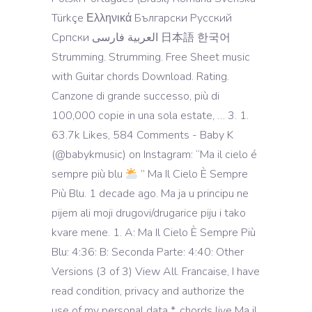
Türkçe Ελληνικά Български Русский
Српски العربية فارسی 日本語 한국어
Strumming. Strumming. Free Sheet music
with Guitar chords Download. Rating.
Canzone di grande successo, più di
100,000 copie in una sola estate, … 3. 1.
63.7k Likes, 584 Comments - Baby K
(@babykmusic) on Instagram: “Ma il cielo é
sempre più blu
” Ma Il Cielo È Sempre
Più Blu. 1 decade ago. Ma ja u principu ne
pijem ali moji drugovi/drugarice piju i tako
kvare mene. 1. A: Ma Il Cielo È Sempre Più
Blu: 4:36: B: Seconda Parte: 4:40: Other
Versions (3 of 3) View All. Francaise, I have
read condition, privacy and authorize the
use of my personal data *, chords live Ma il