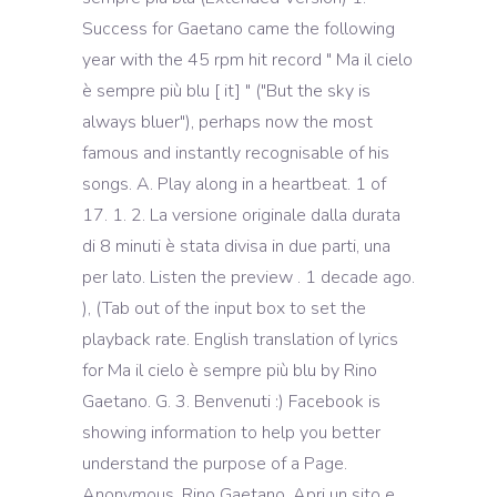
Success for Gaetano came the following
year with the 45 rpm hit record " Ma il cielo
è sempre più blu [ it] " ("But the sky is
always bluer"), perhaps now the most
famous and instantly recognisable of his
songs. A. Play along in a heartbeat. 1 of
17. 1. 2. La versione originale dalla durata
di 8 minuti è stata divisa in due parti, una
per lato. Listen the preview . 1 decade ago.
), (Tab out of the input box to set the
playback rate. English translation of lyrics
for Ma il cielo è sempre più blu by Rino
Gaetano. G. 3. Benvenuti :) Facebook is
showing information to help you better
understand the purpose of a Page.
Anonymous. Rino Gaetano. Apri un sito e