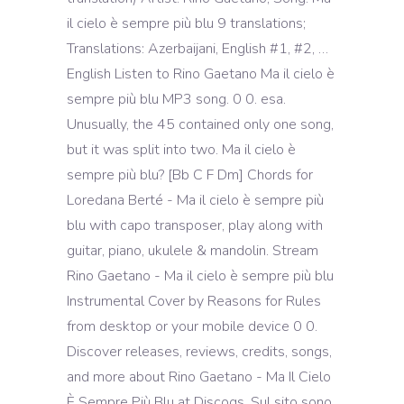
il cielo è sempre più blu 9 translations;
Translations: Azerbaijani, English #1, #2, …
English Listen to Rino Gaetano Ma il cielo è
sempre più blu MP3 song. 0 0. esa.
Unusually, the 45 contained only one song,
but it was split into two. Ma il cielo è
sempre più blu? [Bb C F Dm] Chords for
Loredana Berté - Ma il cielo è sempre più
blu with capo transposer, play along with
guitar, piano, ukulele & mandolin. Stream
Rino Gaetano - Ma il cielo è sempre più blu
Instrumental Cover by Reasons for Rules
from desktop or your mobile device 0 0.
Discover releases, reviews, credits, songs,
and more about Rino Gaetano - Ma Il Cielo
È Sempre Più Blu at Discogs. Sul sito sono