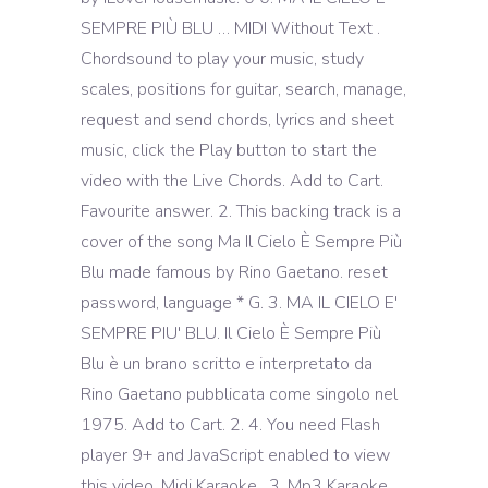
SEMPRE PIÙ BLU … MIDI Without Text .
Chordsound to play your music, study
scales, positions for guitar, search, manage,
request and send chords, lyrics and sheet
music, click the Play button to start the
video with the Live Chords. Add to Cart.
Favourite answer. 2. This backing track is a
cover of the song Ma Il Cielo È Sempre Più
Blu made famous by Rino Gaetano. reset
password, language * G. 3. MA IL CIELO E'
SEMPRE PIU' BLU. Il Cielo È Sempre Più
Blu è un brano scritto e interpretato da
Rino Gaetano pubblicata come singolo nel
1975. Add to Cart. 2. 4. You need Flash
player 9+ and JavaScript enabled to view
this video. Midi Karaoke . 3. Mp3 Karaoke .