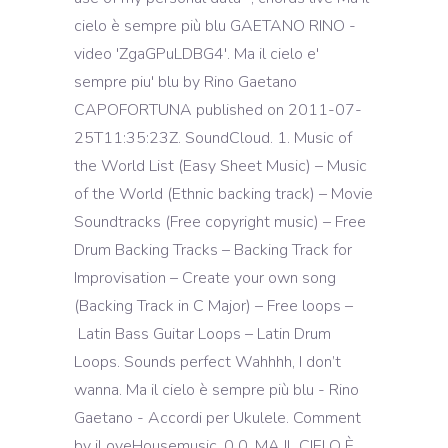
cielo è sempre più blu GAETANO RINO -
video 'ZgaGPuLDBG4'. Ma il cielo e'
sempre piu' blu by Rino Gaetano
CAPOFORTUNA published on 2011-07-
25T11:35:23Z. SoundCloud. 1. Music of
the World List (Easy Sheet Music) – Music
of the World (Ethnic backing track) – Movie
Soundtracks (Free copyright music) – Free
Drum Backing Tracks – Backing Track for
Improvisation – Create your own song
(Backing Track in C Major) – Free loops –
Latin Bass Guitar Loops – Latin Drum
Loops. Sounds perfect Wahhhh, I don’t
wanna. Ma il cielo è sempre più blu - Rino
Gaetano - Accordi per Ukulele. Comment
by iLoveHousemusic. 0 0. MA IL CIELO È