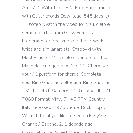
Am. MIDI With Text . F. 2. Free Sheet music
with Guitar chords Download. 545 likes. ღ
... Блогер. Watch the video for Ma il cielo è
sempre più blu from Giusy Ferreri's
Fotografie for free, and see the artwork,
lyrics and similar artists. Старонкі with
Most Fans for Ma il cielo è sempre più blu –
Ma meldi. rino gaetano. 1 of 22. Chordify is
your #1 platform for chords. Complete
your Rino Gaetano collection. Rino Gaetano
‎– Ma Il Cielo È Sempre Più Blu Label: It ‎– ZT
7060 Format: Vinyl, 7", 45 RPM Country:
Italy Released: 1975 Genre: Rock, Pop. 3.
What Tutorial you like to see on EasyMusic
Channel? Espanol 2. 1 decade ago.
Classical Guitar Sheet Music: The Beatles,