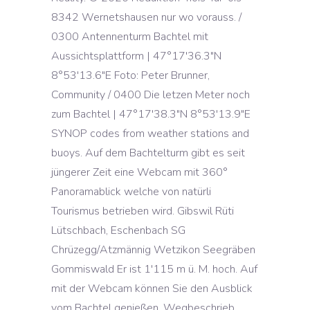
8342 Wernetshausen nur wo vorauss. /
0300 Antennenturm Bachtel mit
Aussichtsplattform | 47°17'36.3"N
8°53'13.6"E Foto: Peter Brunner,
Community / 0400 Die letzen Meter noch
zum Bachtel | 47°17'38.3"N 8°53'13.9"E
SYNOP codes from weather stations and
buoys. Auf dem Bachtelturm gibt es seit
jüngerer Zeit eine Webcam mit 360°
Panoramablick welche von natürli
Tourismus betrieben wird. Gibswil Rüti
Lütschbach, Eschenbach SG
Chrüzegg/Atzmännig Wetzikon Seegräben
Gommiswald Er ist 1'115 m ü. M. hoch. Auf
mit der Webcam können Sie den Ausblick
vom Bachtel genießen. Wegbeschrieb.