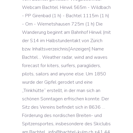
Webcam Bachtel. Hinwil 565m - Wildbach
- PP Girenbad (1 h) - Bachtel 1115m (1 h)
- Orn - Wernetshausen 725m (1 h) Die
Wanderung beginnt am Bahnhof Hinwil (mit
der S14 im Halbstundentakt von Zürich
bzw. Inhaltsverzeichnis[Anzeigen] Name
Bachtel… Weather radar, wind and waves
forecast for kiters, surfers, paragliders,
pilots, sailors and anyone else. Um 1850
wurde der Gipfel gerodet und eine
„Trinkhütte“ erstellt, in der man sich an
schönen Sonntagen erfrischen konnte. Der
Sitz des Vereins befindet sich in 8636 …
Förderung des nordischen Breiten- und
Spitzensportes, insbesondere des Skiclubs
am Bachtel . info@bachtel-kulm.ch +41 44