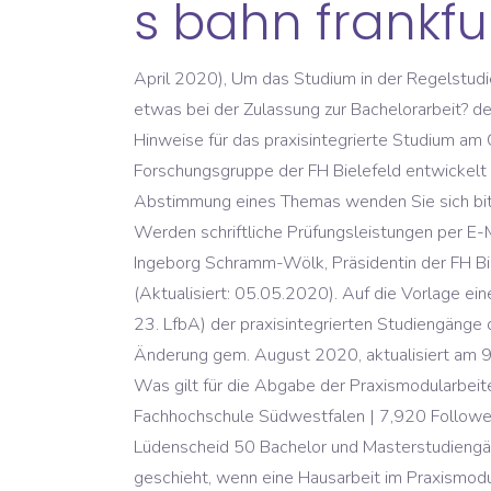
s bahn frankf
April 2020), Um das Studium in der Regelstudienzeit abzuschließen, sollten die Arbeiten spätestens bis Mitte November angemeldet werden. 9) Ändert sich etwas bei der Zulassung zur Bachelorarbeit? den Kommunen Bielefeld, Gütersloh und Minden sowie den Empfehlungen des Robert-Koch-Instituts und ggf. Hinweise für das praxisintegrierte Studium am Campus Gütersloh. 12) Welche Regelungen gelten für die Zeiten der Theoriephase des WiSe 20/21? Forschungsgruppe der FH Bielefeld entwickelt Stoffmaske aus Pilzmyzel auf Baumwolle, die eine Vermehrung von Krankheitserregern verhindern soll. Zur Abstimmung eines Themas wenden Sie sich bitte wie gewohnt an die Lehrenden. Auch angehende Studierende finden Informationen auf diesen Seiten. Werden schriftliche Prüfungsleistungen per E-Mail oder über ILIAS eingereicht, gilt die Eingangszeit. 2) Was gilt für die Theoriephase des SoSe 20 ? Prof. Dr. Ingeborg Schramm-Wölk, Präsidentin der FH Bielefeld, stellvertretend für das Lagezentrum, → Erstsemester zum Start im Wintersemester 2020/2021. (Aktualisiert: 05.05.2020). Auf die Vorlage einer Prüfungsunfähigkeitsbescheinigung wird bis auf weiteres verzichtet. Die FH Bielefeld befindet sich seit dem 23. LfbA) der praxisintegrierten Studiengänge des Campus Minden stammen.Hinsichtlich der Zulassungsvoraussetzungen ergibt sich abweichend jedoch eine Änderung gem. August 2020, aktualisiert am 9. (Stand: 29.04.2020), Die Praxisphase des SoSe 20 wird um vier Wochen verlängert. (Stand: 29. (Stand: 23. 6) Was gilt für die Abgabe der Praxismodularbeiten im SoSe 20? Nach jetzigem Kenntnisstand gibt es keinen Grund von diesem Verfahren abzurücken. Fachhochschule Südwestfalen | 7,920 Follower auf LinkedIn | Wir geben Impulse | Wir bieten an den Standorten Hagen, Iserlohn, Meschede, Soest und Lüdenscheid 50 Bachelor und Masterstudiengänge an - auch berufsbegleitend und zusammen mit Bildungspartnern an weiteren Standorten. 12) Was geschieht, wenn eine Hausarbeit im Praxismodul aus betrieblichen Gründen nicht durchführbar ist? Mit ca. 2) Beginnt durch die „Verschiebung des Vorlesungsbeginns“ die Theoriephase des SoSe 20 später bzw. AOL, ehemals America Online, ist ein US-amerikanischer Onlinedienst mit Sitz in Dulles, Virginia. Falls die Durchführung der Arbeit unternehmensbedingt nicht umsetzbar sein sollte, wird es eine Individuelle Lösung geben. Aufgrund der aktuellen Entwicklungen in der Corona-Pandemie setzt das Bundesministerium für Bildung und Forschung die Zuschusskomponente der Überbrückungshilfe für Studierende in pandemiebedingter Notlage für den November und darüber hinaus bis zum Ende des Wintersemesters wieder ein. Mai 2020), Eine Verlängerung der Theoriephase ist nicht geplant; sie soll planmäßig (nach dem Prüfungszeitraum) am 5.7.20 enden. Wir bitten die Studierenden um etwas Geduld und Verständnis, wenn nicht alle Materialien bereits ab 23.3.20 zur Verfügung stehen. Anmeldung Unternehmensprojekt WS 2020-21 / SoSe 2020. Sollten Studierende unternehmensbedingt dies