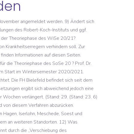
aden
tzungen für ein Studium Bewerbung um einen Studienplatz Studium an der FH Bielefeld Internationales Profil Partnerhochschulen Internationalisierung @ FH Bielefeld Digital Mobil @ FH Bielefeld Alberta OWL-Kooperation 12) Was gilt für die Praxisphase des WiSe 20/21? Bitte bewahren Sie diese Mail als Nachweis auf. Mai 2020), Ja. In der ab 23.3.20 anschließenden Theoriephase finden keine Kontaktlehrveranstaltungen in der FH Bielefeld statt; die Studierenden arbeiten bis dahin zu Hause im Selbststudium. November 2020. Bitte haben Sie Verständnis, dass sich die Informationen aufgrund aktueller Begebenheiten kurzfristig ändern können. Diesen Briefkasten finden Sie zum späteren Zeitpunkt ebenso im ILIAS-Kurs „03. With the Faculties Design, Minden Campus, Engineering and Mathematics, Social Sciences, Business and Health at our three campuses in Bielefeld, Minden and Gütersloh, the Bielefeld University of Applied Sciences (FH Bielefeld) works closely together with the industrial and business communities and social and cultural institutes in East Westphalia. Stellen Sie hierzu einen formlosen Antrag mit einer Stellungnahme des Unternehmens via E-Mail an den Studierendenservice (karin.rietenberg@fh-bielefeld.de). März 2020), Über die Lernplattform „ILIAS“ wurde ein entsprechender Kurs für die Einreichung der Nachweise zur Verfügung gestellt. (Stand: 29.04.2020), Wenn die Erstellung der Hausarbeit im Rahmen des Praxismoduls aus betrieblichen Gründen nicht möglich ist, kann diese durch eine theoretische Hausarbeit ohne Praxisanteil ersetzt werden. Wir bemühen uns, Beschäftigte und Studierende angesichts der immer noch sehr dynamischen Entwicklungen stetig auf dem Laufenden zu halten. November 2020), Es gilt die generelle Fristverlängerung für die Abgabe um eine Woche, nunmehr also bis zum 01. Die Abgabe der Arbeit soll elektronischer Form erfolgen. 8) Wie können weitere schriftliche studienbegleitende Prüfungsleistungen (Testate etc.) 3) Was gilt für die Abgabe der Hausarbeiten im Praxismodul für das SoSe 20? | Was 1971 als Zusammenschluss von staatlichen und privaten Bau- und Ingenieurschulen entstanden ist, hat sich längst zu einer praxisnahen, internationalen und interdisziplinären Hochschule entwickelt. Prof. Dr. Helen Knauf hat zwei Studien zum Lockdown veröffentlicht. Mai 2020), Die Theoriephase beginnt am 2.11.2020 und endet am 17.1.2021. März 2020), Die Praxisphase endet planmäßig am 12.4.20. Sie beginnt planmäßig am 29.6.2020 und endet am 1.11.2020. (Stand: 19. Nichtbestandene Modulprüfungen werden auf die Versuchsanzahl nicht angerechnet. Prüfungszeitraum ab 22.6.2020 werden die Prüfungen der Module ab dem 4. Mai 2020), Während des eingeschränkten Präsenzbetriebs der FH Bielefeld reichen Sie Ihre Arbeit bitte per Upload (max. 9) Was gilt für die Praxisphase des SoSe 20? (Stand: 29.04.2020), Prüfungsleistungen mit Ausnahme von Bachelor- oder Mast