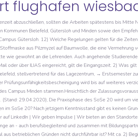
urt flughafen wiesb
en Abgabetermin nicht einhalten können, ist eine schriftliche Begründung beim Prüfungsamt per Email einzureichen. Diese Vorleistungen sind vor Zulassung zum Kolloquium bzw. 3) Was gilt für die Praxisberichte zu den kurzen Praxismodulen im praxisintegrierten Studiengang Wirtschaftsinformatik? 7) Ändern sich die Anmeldungs- und Prüfungsmodalitäten für die Praxismodularbeiten in der Praxisphase des WiSe 20/21? Wir bitten die Studierenden um etwas Geduld und Verständnis, wenn nicht alle Materialien bereits ab 13.4.20 zur Verfügung stehen. Regelungen der Universität Bielefeld für den Universitätsbetrieb während der Corona-Pandemie Organisationsverfügung vom 23.03.2020 Aktualisierte Fassung vom 30.11.20, gültig ab 01.12.2020. Hinweise für das praxisintegrierte Studium am Campus Minden. Die Lehrenden der Module des Sommersemesters werden verschiedene Möglichkeiten nutzen, Lehr- und Lernmaterialien per E-Mail oder über die Lernplattform ILIAS zur Verfügung zu stellen bzw. März 2020), Bei der Einreichung von Unterlagen aufgrund geleisteter Praktika und lt. Modulbeschreibung für das Bestehen des Moduls erforderlicher Testate gelten grundsätzlich die Vorgaben aus den jeweiligen Lehrveranstaltungen zu den Abgabemodalitäten (per E-Mail, ILIAS, etc.). (Stand: 13. März 2020, aktualisiert: 12. Neben den Schulen hat sich auch für die Hochschulen durch Corona viel verändert. Fachbereich Ingenieurwissenschaften und Mathematik, Studienfinanzierungsberatung und Stipendien, Schritt für Schritt: Von der Bewerbung bis zur Einschreibung, Prüfungsangelegenheiten: Ordnungen und Modulhandbücher, Zertifikatsangebote für betriebliches Bildungspersonal (Erprobungsangebot), Auswirkungen von COVID-19 auf Auslandsaufenthalte, Internationale Studierende | Degree seeking students, Bildergalerie: Studieren an der FH Bielefeld, Studierende mit Behinderung/ Studierende mit Kind, COVID-19 Corona - Sicherheitsvorkehrungen und Hygienemaßnahmen an der FH Bielefeld, Internationalität im praxisintegrierten Studium, GATE-Germany - Internationales Hochschulmarketing, Reduzierte Services der Hochschulbibliothek, Aktuelle Regelungen für den IT-ServiceDesk, Weitere Informationen auf der Seite der DVZ, Überbrückungshilfe: Antragstool ab sofort wieder aktiviert, Häufige Fragen und Antworten auf der Seite des Studierendenwerks Bielefeld, Familien mit Kindern im Teil-Lockdown: FH-Bielefeld-Expertin fordert mehr Entscheidungsfreiheit und mehr Hilfen, „Innovationen gegen die Corona-Krise“: FH Bielefeld fördert Forschungsprojekte, Gütersloher Studierende entwickeln Lösungen für Corona-Probleme. 5) Was gilt für die Abgabe der Hausarbeiten im Praxismodul im praxisintegrierten Studiengang BWL? Datei hochgeladen werden kann. (Aktualisiert: 23.4.2020). Fachhochschule des Mittelstands (FHM) Bielefeld Ravensberger Straße 10 G 33602 Bielefeld Fon: +49 521 9665510 Fax: +49 521 9665511 bielefeld@ @ fh-mittelstand.de. März 2020), Die Studierenden können die Nachweise als pdf per E-Mail an den Studierendenservice senden: heike.poertner@fh-bielefeld.de. – 24.1.2021. Die kontaktreduzierenden Maßnahmen werden schrittweise gelockert, sofern es das Infektionsgeschehen zulässt. (Stand: 11. (Stand: 11. COVID-19 Corona - Sicherheitsvorkehrungen und Hygienemaßnahmen an der FH Bielefeld Studienvorbereitende Deutschsprachkurse QualifyING Voraussetzungen für ein Studium Bewerbung um einen Studienplatz Studium an der FH Bielefeld Stipendien für das Studium Internationales Profil Partnerhochschulen Internationalisierung @ FH Bielefeld Für die Zulassung des Kolloquiums gelten weiterhin die bereits bestehenden Regeln. (Aktualisiert: 29.4.2020). Ist die Begründung plausibel, gibt es eine individuelle Verlängerung (ggf. abgegeben werden? Stellen Sie hierzu einen formlosen Antrag mit einer Stellungnahme des Unternehmens via E-Mail an den Studierendenservice (heike.poertner@fh-bielefeld.de). An die Stelle von Vorlesungen und Seminaren vor Ort mussten digitale Formate treten. Veröffentlicht am 05. COVID-19 Corona - Sicherheitsvorkehrungen und Hygienemaßnahmen an der FH Bielefeld Studienvorbereitende Deutschsprachkurse Vorausse