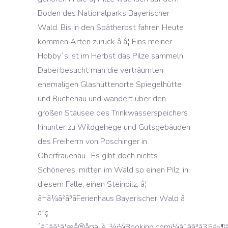
Boden des Nationalparks Bayerischer
Wald. Bis in den Spätherbst fahren Heute
kommen Arten zurück â â¦ Eins meiner
Hobby´s ist im Herbst das Pilze sammeln.
Dabei besucht man die verträumten
ehemaligen Glashüttenorte Spiegelhütte
und Buchenau und wandert über den
großen Stausee des Trinkwasserspeichers
hinunter zu Wildgehege und Gutsgebäuden
des Freiherrn von Poschinger in
Oberfrauenau . Es gibt doch nichts
Schöneres, mitten im Wald so einen Pilz, in
diesem Falle, einen Steinpilz, â¦
ã¬ã¼ã²ã³ãFerienhaus Bayerischer Wald â
äºç
´ã¯ãã¹ã¦æå®å¤ä¿è¨¼ï¼Booking.comï¼ã¯ãã³ã35ä»¶ã