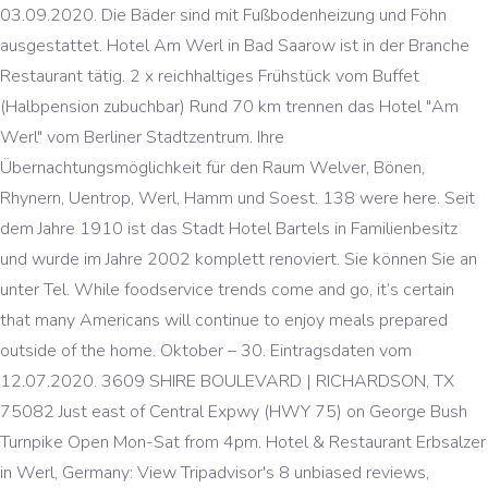
03.09.2020. Die Bäder sind mit Fußbodenheizung und Föhn
ausgestattet. Hotel Am Werl in Bad Saarow ist in der Branche
Restaurant tätig. 2 x reichhaltiges Frühstück vom Buffet
(Halbpension zubuchbar) Rund 70 km trennen das Hotel "Am
Werl" vom Berliner Stadtzentrum. Ihre
Übernachtungsmöglichkeit für den Raum Welver, Bönen,
Rhynern, Uentrop, Werl, Hamm und Soest. 138 were here. Seit
dem Jahre 1910 ist das Stadt Hotel Bartels in Familienbesitz
und wurde im Jahre 2002 komplett renoviert. Sie können Sie an
unter Tel. While foodservice trends come and go, it’s certain
that many Americans will continue to enjoy meals prepared
outside of the home. Oktober – 30. Eintragsdaten vom
12.07.2020. 3609 SHIRE BOULEVARD | RICHARDSON, TX
75082 Just east of Central Expwy (HWY 75) on George Bush
Turnpike Open Mon-Sat from 4pm. Hotel & Restaurant Erbsalzer
in Werl, Germany: View Tripadvisor's 8 unbiased reviews,