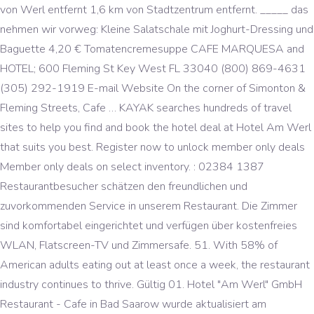
von Werl entfernt 1,6 km von Stadtzentrum entfernt. _____ das
nehmen wir vorweg: Kleine Salatschale mit Joghurt-Dressing und
Baguette 4,20 € Tomatencremesuppe CAFE MARQUESA and
HOTEL; 600 Fleming St Key West FL 33040 (800) 869-4631
(305) 292-1919 E-mail Website On the corner of Simonton &
Fleming Streets, Cafe … KAYAK searches hundreds of travel
sites to help you find and book the hotel deal at Hotel Am Werl
that suits you best. Register now to unlock member only deals
Member only deals on select inventory. : 02384 1387
Restaurantbesucher schätzen den freundlichen und
zuvorkommenden Service in unserem Restaurant. Die Zimmer
sind komfortabel eingerichtet und verfügen über kostenfreies
WLAN, Flatscreen-TV und Zimmersafe. 51. With 58% of
American adults eating out at least once a week, the restaurant
industry continues to thrive. Gültig 01. Hotel "Am Werl" GmbH
Restaurant - Cafe in Bad Saarow wurde aktualisiert am