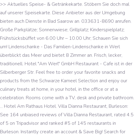
>> Aktuelles Speise- & Getränkekarte. Stöbern Sie doch mal
auf unserer Speisekarte. Diese Anbieter aus der Umgebung
bieten auch Dienste in Bad Saarow an. 033631-8690 anrufen.
Große Parkplätze; Sonnenwiese; Grillplatz; Kinderspielplatz;
Frühstücksbüffet von 6.00 Uhr – 10.00 Uhr; Schauen Sie sich
um! Lindenschanke - Das Familien-Lindenschanke in Werl
überblickt das Meer und bietet 8 Zimmer an. Frisch, lecker,
traditionell. Hotel "Am Werl" GmbH Restaurant - Cafe ist in der
Silberberger Str. Feel free to order your favorite snacks and
products from the Schwarze Kameel Selection and enjoy our
culinary treats at home, in your hotel, in the office or at a
celebration. Rooms come with a TV, desk and private bathroom.
... Hotel Am Rathaus Hotel. Villa Dianna Restaurant, Burleson:
See 164 unbiased reviews of Villa Dianna Restaurant, rated 4.5
of 5 on Tripadvisor and ranked #5 of 145 restaurants in
Burleson. Instantly create an account & Save Big! Search for