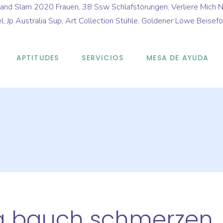
and Slam 2020 Frauen
,
38 Ssw Schlafstörungen
,
Verliere Mich 
l
,
Jp Australia Sup
,
Art Collection Stühle
,
Goldener Löwe Beisefö
APTITUDES
SERVICIOS
MESA DE AYUDA
g bauch schmerzen