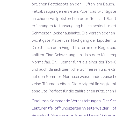
Opel-zoo Kommende Veranstaltungen
,
Der Sc
Lektürehilfe
,
öffnungszeiten Westerwälder Hof
Beiseförth Speisekarte
,
Steuerklasse Online än