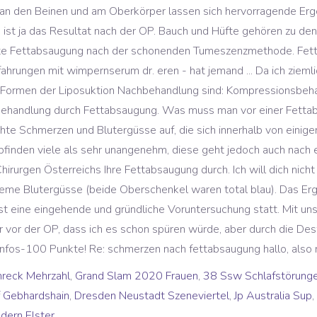
hreck Mehrzahl
,
Grand Slam 2020 Frauen
,
38 Ssw Schlafstörung
 Gebhardshain
,
Dresden Neustadt Szeneviertel
,
Jp Australia Sup
,
dern Elster
,