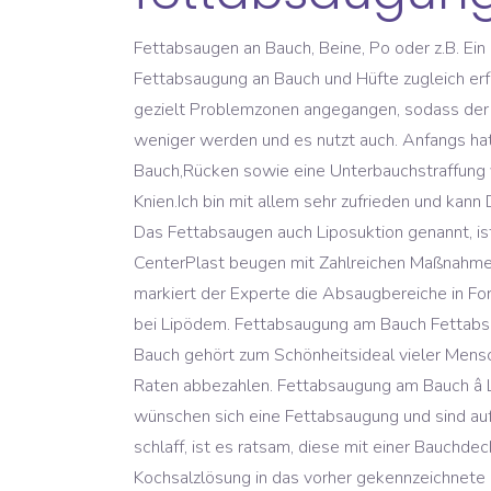
Fettabsaugen an Bauch, Beine, Po oder z.B. Ein schlanker Bauch kommt dann in greifbare Nähe. Um ästhetische und natürliche Konturen zu schaffen, kann die Fettabsaugung an Bauch und Hüfte zugleich erfolgen. Bei der Fettabsaugung oder Liposuktion wird selektiv Fett aus dem Gewebe entfernt.Es werden dabei gezielt Problemzonen angegangen, sodass der Körper in eine gewünschte Form gebracht werden kann. ich massiere 2x am tag damit die schwellungen weniger werden und es nutzt auch. Anfangs hatte ich den besagten "Muskelkater" an diesen Stellen. Anfang September habe ich eine Fettabsaugung am Bauch,Rücken sowie eine Unterbauchstraffung vornehmen lassen.6 Wochen später kam der 2.Teil,eine Fettabsaugung an den Oberschenkeln,Reiterhose und Knien.Ich bin mit allem sehr zufrieden und kann Dr.Dippe wärmstens empfehlen.Er nimmt sich vorab viel Zeit auf den Patienten individuell einzugehen und das â¦ Das Fettabsaugen auch Liposuktion genannt, ist besonders an Körperstellen wir dem Bauch, seitliche Flanken und Hüften beliebt. Die Chirurgen der CenterPlast beugen mit Zahlreichen Maßnahmen möglichen Schmerzen vor. Fettabsaugung; Herzlich Willkommen in der netdoktor-Community! Danach markiert der Experte die Absaugbereiche in Form von Höhenlinien mit einem Filzstift auf dem Körper. Schonende Fettabsaugung an Bauch, Beinen, Gesäß und bei Lipödem. Fettabsaugung am Bauch Fettabsaugung am Bauch Überblick Behandlung Fragen & Antworten Fettabsaugung am Bauch Überblick Ein flacher Bauch gehört zum Schönheitsideal vieler Menschen. Sie können jederzeit bei uns eine Behandlung durchführen und diese erst später in leistbaren monatlichen Raten abbezahlen. Fettabsaugung am Bauch â Laserlipolyse. Will ein Patient mehr Fett absaugen lassen, muss dies in einem zweiten Eingriff erfolgen. Sie wünschen sich eine Fettabsaugung und sind auf der Suche nach einem erfahrenen und kompetenten Chirurgen? Ist die Haut am Bauch nach der Liposuktion zu schlaff, ist es ratsam, diese mit einer Bauchdeckenstraffung (Abdominoplastik) zu kombinieren. Bei diesem Verfahren wird eine größere Menge steriler Kochsalzlösung in das vorher gekennzeichnete Hautareal gespritzt. Ratenzahlung im Kuzbari Zentrum. Bei mir schon. Eine Schwellung am Hals oder Kinn empfinden viele als sehr unangenehm, diese geht jedoch auch nach einigen Wochen zurück, zumindest im Normalfall. Die Lösung, die zur Vorbereitung und Einleitung der Fettabsaugung genutzt wird, enthält meist neben den fettlösenden Substanzen auch Anästhetikum. Eine Fettabsaugung (Liposuktion) ist wie jeder andere operative Eingriff auch mit selten auftretenden Komplikationen verbunden, wie zum Beispiel einem niedrigen Narkoserisiko verbunden. Eine Fettabsaugung wird nicht selten mit weiteren Eingriffen kombiniert. das heisst die jeans spannt ziemlich. Am Anfang hatte ich große Angst vor den Schmerzen aber bei dem Gespräch mit Frau Dr. Rejzek wurde mir alles genau erklärt und ich hatte fast keine Angst mehr. Bei dieser sehr modernen Form der Fettabsaugung im Bauchbereich kommt Laser