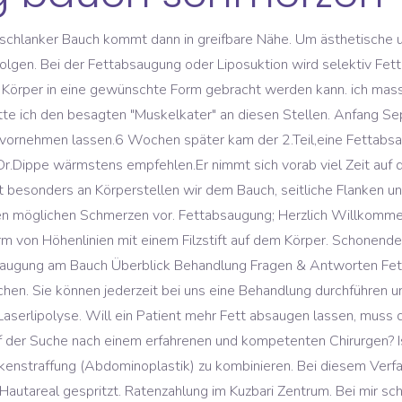
technik zum Einsatz. Die Operation und vor allem der Erfolg meiner Fettabsaugung am Bauch und an den Hüften war sehr gut. Sie finden hier Vorher-Nachher-Fotos, Kosten / Preise, Erfahrungsberichte und Informationen zu Ursachen, der Behandlung und modernen Methoden! Wer am Bauch abnimmt, ärgert sich hinterher häufig über die lose herunterhängende Haut. bei Oberschenkel, Bauch und Po besonders schöne und effektive Verbesserungen. Bei den Verhärtungen handelt es sich um Narbengewebe, welches sich nach der Fettabsaugung unter der Haut bildet, was auch zu einer gewünschten Straffung der Haut führt. Nach dem Fettabsaugen kann sich der betroffene Körperbereich für eine gewisse Zeit taub anfühlen. +43 1 â¦ Aber seit 3 Tagen habe ich einen kaum auszuhaltenden brennenden, stechenden Schmerz am Unterbauch und um den Nabel rum. Wir haben zwei Beispiele für eine Fettabsaugung angeführt. Ich habe mich nach langem überlegen entschlossen eine Fettabsaugung an Hüfte und Bauch vornehmen zu lassen. Hüfte. Sie sitzen da, wo sie besonders stören, und beeinträchtigen sowohl den ästhetischen Gesamteindruck, wie auch unser Selbstbewusstsein. Bauch und Rücken als zwei Regionen. Dauerhaft schlank: Abgesaugte Fettzellen können sich nicht neu bilden, Problemzonen werden dauerhaft entfernt; Schonend und effektiv: Meistens ist bereits nach 1-3 Tagen der Erfolg sichtbar Da es sich überwiegend um große Fettabsaugungen handelt ist eine umfassende Kompressionsbehandlung von entscheidender Bedeutung. Fettabsaugung OP Risiken Teil 2: Nebenwirkungen, Schmerzen, Schwellungen nach Bauch, Oberschenkel, Beine, Hüfte, Knie, Oberarme, Kinn und Waden Wann gehen Schwellungen nach der Liposuktion zurück? die schmerzen sind schon weniger dafür habe ich beine wie ein elephant. habe aber im internet gelesen das dass für die 2. woche nach der op normal sein soll. Ich habe jetzt fast meine sechs Wochen um. Die Vaser-Methode sieht überdies vor, dass am Bauch und an den Flanken sowohl das Fettgewebe reduziert als auch die darüber liegende Haut behandelt wird. Fettabsaugung (Bauch) Hartnäckige Fettpolster am Bauch lassen sich meist selbst mit strengen Diäten oder Sport nicht bekämpfen. Bitte verzichten Sie 2 Wochen vor und mindestens 4 Wochen nach der Fettabsaugung die Einnahme von Aspirin ( Acetylsalicylsäure) und anderen gerinnungshemmenden Medikamenten, um Nachblutungen zu vermeiden. Danach können Sie gleich loslegen: Einfach in ein beliebiges Forum einsteigen und schon gehtâs los! Vom ersten Augenblick an eine kompetente und freundliche Erstberatung. Bei grösseren Mengen muss noch eine Absaugung erfolgen. Vorbereitung für das Fettabsaugen . Bei mir ist es jetzt genau 1 Jahr her. Komplikationen. Immer mehr Frauen interessieren sich für einen Fettreduktion. Sie stören sich an Ihren Fettpölsterchen an Hüfte, Bauch, Beinen & Po und anderen unliebsamen Stellen? Nach einer Fettabsaugung am Bauch kann es 7 Wochen und länger dauern bis die Schmerzen abgeklungen sind. an Bauch, Beinen und Po, dauerhaft entfernt und Körperkonturen verbessert werden. So auch bei mir, einfach genial. War im Endeffekt aber schon krass. Nach einer persönlichen Empfehlung bin ich bei Frau Dr. Rigel gelandet. Bei einer Fettabsaugung am Bauch werden in der Regel rund 3-6 kg Fett abgesaugt. Die Fettabsaugung am Bauch zählt zu einer der beliebtesten Schönheitseingriffe in Deutschland. Ich traue mich fast nicht, den Arzt zu kontaktieren. Die von Dr. Saalabian weiterentwickelte Methode der Fettabsaugung bringt z.B. Schmerzen bei Fettabsaugung? Diät oder Sport verringern lediglich das gespeicherte Fett in den Zellen, die Fettzellen verschwinden aber nie ganz. Als Standardverfahren bei der Fettabsaugung gilt heute die sogenannte âTumeszenztechnikâ. Fettabsaugung OP Risiken Teil 2: Nebenwirkungen, Schmerzen, Schwellungen nach Bauch, Oberschenkel, Beine, Hüfte, Knie, Oberarme, Kinn und Waden Wann gehen Schwellungen nach der Liposuktion zurück? Mit einer Fettabsaugung können überschüssige Fettdepots, z.B. Die Schmerzen werden insbesondere durch die Einnahme von Medikamenten wie Ibuprofen oder Paracetamol recht mild ausfallen. Patienten, die zum Beispiel am Bauch, Obersch