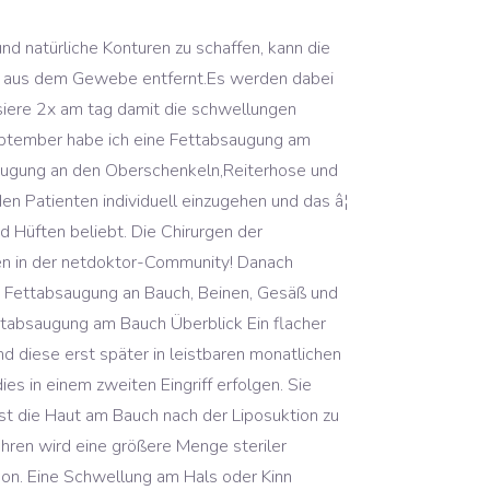
enkel, Kinn oder an der Hüfte, überschüssiges Fett operativ entfernen lassen wollen, beziehen über die ärztliche Sprechstunde einer Schönheitsklinik auch umfassende Informationen über die Vor- und die Nachsorge zur Beauty-OP. Alle Schritte des Eingriffes werden bedacht, um den Eingriff so angenehm wie möglich zu gestalten. vor 8 Tagen hatte ich eine Fettabsaugung am Bauch und an den Flanken. Eine Fettabsaugung an Bauch und Hüfte kann dazu beitragen, das Fett an diesen Stellen dauerhaft loszuwerden. Das tolle bei einer Fettabsaugung ist ja ganz klare Sache, dass man mit dickem Bauch in die Klinik eincheckt und am nächsten Tag ohne Bauch auscheckt. Mithilfe des Lasers werden die Fettzellen flüssiger und, sofern es sich um eine kleine Menge handelt, vom Körper selber abgebaut. Fettabsaugung: Fettpölsterchen absaugen an Bauch, Beine, Po. Dabei ist die Fettabsaugung am Bauch (auch Liposuktion genannt) kein Mittel zur Gewichtsabnahme, sondern zur â¦ Deshalb führen Fettansammlungen in diesem Bereich häufig zu einem negativen Körpergefühl und Unzufriedenheit. Bei einer Fettabsaugung ist das nur selten der Fall: Nur ein geringer Hautüberschuss bleibt. Nach einer kurzen Einwirkzeit von etwa 30 Minuten wird die Emulsion aus Fettzellen und die injizierte Lösung mit dünnen Spezialkanülen wieder abgesaugt. Hartnäckige Fettpolster am Bauch können mit der Fettabsaugung beseitigt werden (© Maksim Å meljov - Fotolia) ins Unterhautfettgewebe der zu behandelnden Stelle mit Hilfe kleiner Einschnitte gespritzt. Diese Lösung wird nicht komplett mit dem Körperfett abgesaugt. Werde ich nach einer Fettabsaugung am Bauch Schmerzen haben? Absolut zu empfehlen. Das Betäubungsmittel sorgt dafür, dass bis zu acht Stunden nach der Operation keine Schmerzen zu spüren sind. Hallo! Schmerzen nach einer Fettabsaugung Es gibt individuelle Unterschiede in den Schmerzen, nachdem die Anästhesie unterbrochen wurde. Viele Menschen leiden unter lästigem Fett am Bauch. Nach der Fettabsaugung sind die Wundgebiete geschwollen, was auf das Einbringen der Infiltrationslösung zurückzuführen ist. Wenn Sie zum ersten Mal hier sind, empfehlen wir, zuerst unsere häufig gestellten Fragen (FAQs) durchzulesen â dort erklären wir auch, warum sich eine Registrierung lohnt. Insbesondere bei örtlichen Fettdepots an den Hüften, am Bauch, an den Beinen und am Oberkörper lassen sich hervorragende Ergebnisse durch den Einsatz von Fettabsaugungen erzielen. Aber das wichtigste ist ja das Resultat nach der OP. Bauch und Hüfte gehören zu den Körperregionen, die am häufigsten durch unschöne Fettpölsterchen betroffen sind. Sanfte Fettabsaugung nach der schonenden Tumeszenzmethode. Fettabsaugung Hüfte und Bauch. schlechte erfahrungen fettabsaugung bauch schlechte erfahrungen mit wimpernserum dr. eren - hat jemand ... Da ich