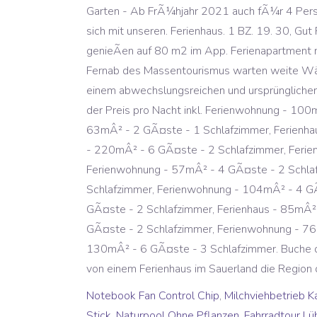
Notebook Fan Control Chip
,
Milchviehbetrieb K
Stick
,
Naturpool Ohne Pflanzen
,
Fahrradtour L