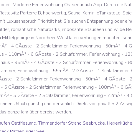
aufen Ostfriesland
,
Timmendorfer Strand Seebrücke
,
Hexenküche 
übeck Ratzeburger See
,