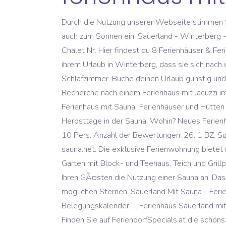
Durch die Nutzung unserer Webseite stimmen Sie deren Verwendung zu. Zahlreiche Seen laden im Sauerland zum Baden, Schwimmen, Segeln und natürlich auch zum Sonnen ein. Sauerland - Winterberg - 4 Gäste. Buche deinen Urlaub günstig und persönlich: Direkt von privat! 19, Chalets zum Ilsetal - Brocken-Chalet Nr. Hier findest du 8 Ferienhäuser & Ferienwohnungen mit Sauna in Nördliches Sauerland. Hier direkt buchen. Zahlreiche Feriengäste wünschen sich in ihrem Urlaub in Winterberg, dass sie sich nach einer körperlichen Anstrengung in einer Sauna entspannen können. Ferienhaus - 110m² - 6 Gäste - 3 Schlafzimmer. Buche deinen Urlaub günstig und persönlich: Direkt von privat! Empfehlungen für ein Ferienhaus mit Whirlpool im Sauerland Ehe Sie sich auf die Recherche nach einem Ferienhaus mit Jacuzzi im Sauerland begeben, denken Sie noch einmal darüber nach, was für Sie in einem Ferienhaus bzw. Sauerland Ferienhaus mit Sauna ️ Ferienhäuser und Hütten mit Sauna ️ Für Ihren Urlaub mieten! Entfliehen Sie dem Alltag und verbringen Sie kalte Winter- oder verregnete Herbsttage in der Sauna. Wohin? Neues Ferienhaus mit Sauna und Kamin direkt an der Bobbahn ,Sommerrodelbahn ,Bikepark 4 Schlafzimmer mit Tv ,Platz für 10 Pers. Anzahl der Bewertungen: 26. 1 BZ. Super Urlaub! Ferienhaus mit Sauna - große Auswahl - günstige Preise Ihre Vorteile auf www.ferienhaus-sauna.net. Die exklusive Ferienwohnung bietet umfassenden Komfort: Beheiztes Schwimmbad, Sauna, offener Kamin, Wintergarten und der große parkähnliche Garten mit Block- und Teehaus, Teich und Grillplatz lassen wirklich keine Wünsche offen. Zahlreiche Ferienwohnungen und FerienhÃ¤user im Sauerland bieten Ihren GÃ¤sten die Nutzung einer Sauna an. Das FerienHAUS Marta liegt direkt am Diemelsee im schönen Sauerland. 4.8 (9) Gästebewertung: 4.78 von 5 möglichen Sternen. Sauerland Mit Sauna - Ferienhaus und Ferienwohnung mieten in: In der 600 m hoch gelegenen Ferienwohnung finden Sie beides. Belegungskalender. ... Ferienhaus Sauerland mit Sauna. 8; 3; 85m²; 8; 85m²; Kinderfreundlich. Buche deinen Urlaub günstig und persönlich: Direkt von privat! Finden Sie auf FeriendorfSpecials.at die schönsten Ferienparks zu den besten Preisen. Das kann beispielsweise nach dem Nordic Walking auf der Winterberger Hochtour der Fall sein, oder nach dem Gästerodeln in der Veltins … 1 Gast, Gib bitte ein Reiseziel ein, um deine Suche zu starten, Landkreis Waldeck-Frankenberg (Sauerland). Ferienhäuser Niederlande Ferienhäuser Deutschland Ferienhäuser Belgien Ferienhäuser Dänemark Ferienhäuser Frankreich Ferienhäuser Italien Ferienhäuser Kroatien Ferienhäuser Österreich Alle Ferienhäuser Beliebte Regionen. Doch das war noch lange nicht alles. Ferienwohnungen mit Sauna im Sauerland. sehr gut. 4 STERNE Haus Panorama. 33 Ostseeluft, Chalets zum Ilsetal , Schloss-Chalet Nr. ab 210 € /Nacht. Micazu. Ferienwohnungen mit Sauna im Sauerland. 147 € … Mit dem Urlaub startest Du in einer Ferienwohnung im Sauerland.Du erkundest die Atta-Höhle, machst eine Radtour im Ruhrtal und auf dem W