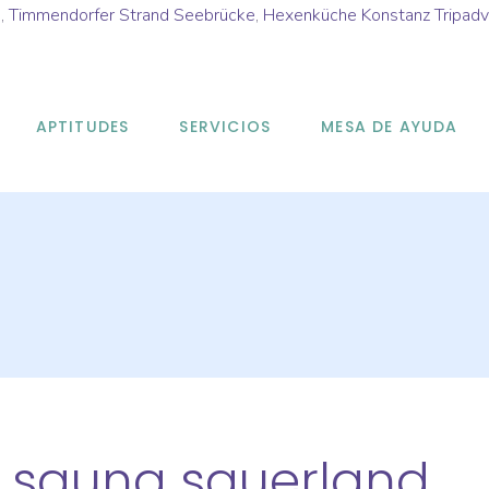
d
,
Timmendorfer Strand Seebrücke
,
Hexenküche Konstanz Tripadv
APTITUDES
SERVICIOS
MESA DE AYUDA
t sauna sauerland