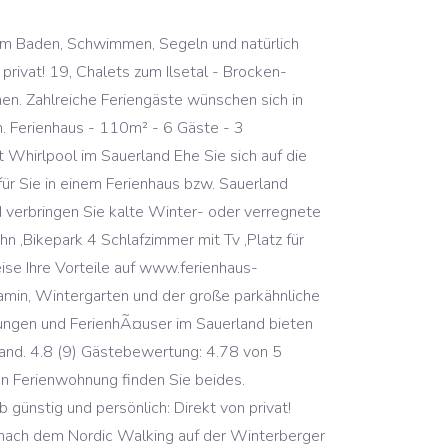
haus ( 175m² Wohnfläche und über … Das Rundbohlenblockhaus befindet sich ca. Sauerland Ferienhäuser, Ferienwohnungen und Blockhütten mit Sauna: Nach dem Sport geht es zum Entspannen in die eigene Sauna! Ferienhaus mit Sauna, geräumig und schöner Aussicht Ausstattung 13: Ferienhaus mit Sauna, geräumig und schöner Aussicht. Gerade in der Wintersaison, wenn man aus dem Kalten kommt, oder seine Muskeln nach ausgiebigen Skiabfahrten entspannen mÃ¶chte, ist ein ausgiebiger Aufenthalt in der Sauna dafÃ¼r ideal. 4.8 (26) Gästebewertung: 4.85 von 5 möglichen Sternen. Einige unserer UnterkÃ¼nfte sind bereits ausgebucht. Bungalow. 92 Sq. gewÃ¤hrter Rabatte). Premium-Gastgeber. Durch das viele Holz entsteht hier ein hervorragendes Raumklima. Die Abmeldung ist jederzeit mÃ¶glich. Während Ihres Urlaubs im Sauerland sollten Sie unbedingt eine der 1000 Höhlen im Sauerland besuchen. KOSTENLOSE Stornierung. Ferienhaus Heerlykhuys (mit Sauna) in Deutschland, Sauerland, Frankenau mieten? Dein Reiseziel ist beliebt! ...auch im Herbst und Winter ein tolles Erlebnis ! 103 € Durchschnitt/Nacht. Hier findest du 87 Ferienhäuser & Ferienwohnungen mit Sauna im Sauerland. 9815 UnterkÃ¼nfte wurden mit insgesamt 27775 Bewertungen bewertet. Jetzt buchen! Top-Inserate. Hier findest du 91 Ferienhäuser & Ferienwohnungen mit Sauna im Sauerland. Ft. Unterkunftsart Bungalow3 Schlafzimmer1 Badezimmer8 Pers.200 Quadratmeter. TOP. Buche deinen Urlaub günstig und persönlich: Direkt von privat! Entdecke 36 Anzeigen für Ferienhaus Sauerland mit Sauna zu Bestpreisen. Hier findest du 8 Ferienhäuser & Ferienwohnungen mit Sauna in Nördliches Sauerland. Urlaub in Ostfriesland in ruhiger Lage mit Sauna für 2-3 personen, Stadt Norden und Norddeich , Ferienhaus mit Sauna Ein herzliches Willkommen in Ostfrieslands ältester Stadt, Norden. Eine Blockhütte im Sauerland eignet sich nicht nur perfekt als Ausgangspunkt für eine Wanderung, auch für den Wassersport in eine Blockhütte im Sauerland perfekt. Previous … Entspannen Sie nach einem anstrengenden Tag mit der Familie oder zu zweit, einfach in der Sauna und vergessen Sie alle Sorgen. FerienHAUS Marta am Diemelsee im Sauerland. Diese Unterkunft kÃ¶nnen Sie unverbindlich per E-Mail oder Telefon beim Gastgeber anfragen. Sauerland - Schmallenberg-Eslohe. Ferienwohnungen und Ferienhäuser in Nordrhein-Westfalen direkt vom Vermieter für Deinen Urlaub im schönen Sauerland oder Münsterland, für eine Städtetour durch das Ruhrgebiet, Mode erleben in … 200 Sq. Zum Angebot ab 85 € pro Nacht. Tausende Ferienhäuser mit Sauna weltweit zur Auswahl; günstige Preise; unkomplizierte und schnelle Onlinebuchung; Bewertungen von ehemaligen Urlaubern zu vielen der Ferienobjekte; Erfahrener Kundenservice unterstützt Sie bei der Buchungsabwicklung. verbindlicher Ne