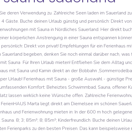
aldskulpturenweg genießt Du … Nein danke, ich mÃ¶chte erstmal nur stÃ¶bern. Ferienwohnung - 50m ². ab 58,00 ... Ferienhaus - 130m² - 6 Gäste - 3 Schlafzimmer. 6 Pers. Ft. Unterkunftsart Ferienhaus2 Schlafzimmer1 Badezimmer6 Pers.92 Quadratmeter. Hier direkt buchen. Lassen Sie den Alltagsstress hinter sich und relaxen Sie endlich mal wieder. Wenn Sie weitersurfen stimmen Sie der Nutzung zu. 2km vom Ort Medebach entfernt, inmitten der schönen Region Sauerland. 2 SZ. Deutschland / Deutsch 10 Euro Rabatt! 3 SZ. Die Buchung ist fÃ¼r Sie verbindlich. Das Sauerland gehört auch bei Ferienhaus-Urlaubern mit Hund zu den beliebtesten und vielseitigsten Urlaubsregionen in ganz Deutschland. Ferienhaus mit Schwimmbad und Sauna in Willingen Sauerland Ausstattung 21: Ferienhaus mit Schwimmbad und Sauna in Willingen Sauerland. ab 180 € /Nacht. Weitere Informationen dazu finde ich in der. sofort buchen. Man kommt nicht nur ins Schwitzen, sondern KÃ¶rper und Geist entspannen sich gleichermaÃen. 37, Urlaub zwischen Meer und Natur im App. Vintage-Ferienhaus mit Sauna in Medebach Erleben Sie mit Stil, Genuß und Gemütlichkeit Ihre Urlaubszeit in diesem idyllisch gelegenen Ferienhaus. Das Angebot an Ferienwohnungen und Ferienhäuser in Winterberg mit Sauna ist umfangreich. evtl. Das günstigste Angebot beginnt bei € 45. Ferienhaus mit pool Sauerland. Wandere über die Berge und Täler des Rothaargebirges. Für 2 - 9 Personen geeignet. Holzferienhaus in Wissinghausen mit eigener Sauna Medebach (Wissinghausen), Sauerland, Nordrhein-Westfalen, Deutschland 9. Nordhessen - Sauerland - Waldecker Upland - Rothaargebirge: Etwa zwei Kilometer außerhalb des unweit von Willingen (Austragungsort des FIS Skisprung-Weltcup 2019) gelegenen Ortes Rattlar befindet sich am Fuße des "Dommel" ein freistehendes Wohnhaus mit separater Holzofensauna in herrlicher Waldrandlage. Es tut uns leid, leider funktionieren einige Elemente auf der Seite nicht richtig, wenn JavaScript nicht aktiviert ist. Verbringen Sie unvergessliche Tage in einem Ferienhaus mit Sauna in Sauerland! Ferienhäuser & Apartments mit Sauna im Sauerland. KOSTENLOSE Stornierung. Preis/Nacht € ... Ferienhaus - 120m² - 8 Gäste - 4 Schlafzimmer. Auch wenn es im Sauerland keine großen Städte gibt, überzeugen idyllische Orte wie Altena, Brillon und Sundern mit historischen Fachwerkhäusern, schönen Stadtkernen und … Es ist keine BestÃ¤tigung seitens des Gastgebers nÃ¶tig. ab 89 € /Nacht. Sie erhalten eine BuchungsbestÃ¤tigung per E-Mail. Dieser wird Ihnen eine RÃ¼ckmeldung geben, ob die Unterkunft fÃ¼r den gewÃ¼nschten Zeitraum verfÃ¼gbar ist und von Ihnen gemietet werden kann. Siehe selbst! Direkter Kontakt, Sie buchen sofort beim Holländischem Eigentümer. Reinkommen und Wohlfühlen ! Holländer besitzen wunderschöne Ferienwohnungen weltweit. Wir verwenden Cookies. sofort buchen. Finden Sie auf FerienparkSpecials.de eine riesige Auswahl an schönen Ferienparks zu den besten Preisen. Sylt-Travel - Hörnum. saisonbedingte Frühbucher- und Last … Das Sauerland ist nicht nur ein Paradies für Aktivurlauber und Naturfreunde, auch Kulturinteressierte werden sich in einem Ferienhaus im Sauerland sehr wohl fühlen, denn es befinden sich viele kulturelle Sehenswürdigkeiten in der Nähe. Ich mÃ¶chte regelmÃ¤Ãig per E-Mail exklusive und personalisierte Informationen und Angebote im Zusammenhang mit Ferienobjekten, Immobilien, sowie Urlaubsideen, Insider-Tipps und Neuigkeiten von Traum-Ferienwohnungen erhalten. Buche deinen Urlaub günstig und persönlich: Direkt von privat! Hier findest du 8 Ferienhäuser & Ferienwohnungen mit Sauna in Nördliches Sauerland. Ferienwohnung - 65m² - 4 Gäste - 2 Schlafzimmer. ab 79 € /Nacht. Anzahl der Bewertungen: 9 . ... dass Urlaub bereits in Teilen wieder möglich ist und möchten, dass du gemeinsam mit deinem Ferienhaus-Vermieter die besten Entscheidungen für die Sicherheit und Gesundheit von dir und deiner Familie triffst. Wir verwenden Cookies fÃ¼r die Bereitstellung unserer Dienste. Ferienhäuser & Ferienwohnungen mit Sauna in Nordrhein-Westfalen. Mein haus, Ihren Urlaub. Wir hatten mit 6 Personen viel Platz... Eine tolle Unterkunft. Es ist ein großes freistehendes Ferien