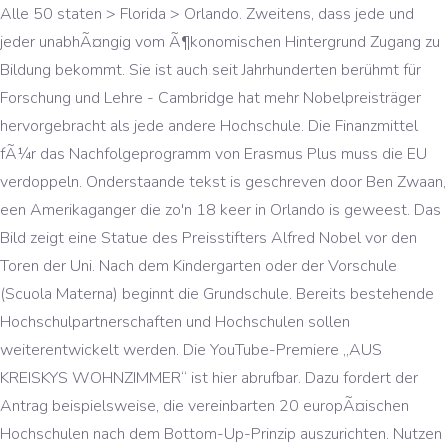
Alle 50 staten > Florida > Orlando. Zweitens, dass jede und
jeder unabhÃ¤ngig vom Ã¶konomischen Hintergrund Zugang zu
Bildung bekommt. Sie ist auch seit Jahrhunderten berühmt für
Forschung und Lehre - Cambridge hat mehr Nobelpreisträger
hervorgebracht als jede andere Hochschule. Die Finanzmittel
fÃ¼r das Nachfolgeprogramm von Erasmus Plus muss die EU
verdoppeln. Onderstaande tekst is geschreven door Ben Zwaan,
een Amerikaganger die zo'n 18 keer in Orlando is geweest. Das
Bild zeigt eine Statue des Preisstifters Alfred Nobel vor den
Toren der Uni. Nach dem Kindergarten oder der Vorschule
(Scuola Materna) beginnt die Grundschule. Bereits bestehende
Hochschulpartnerschaften und Hochschulen sollen
weiterentwickelt werden. Die YouTube-Premiere „AUS
KREISKYS WOHNZIMMER“ ist hier abrufbar. Dazu fordert der
Antrag beispielsweise, die vereinbarten 20 europÃ¤ischen
Hochschulen nach dem Bottom-Up-Prinzip auszurichten. Nutzen