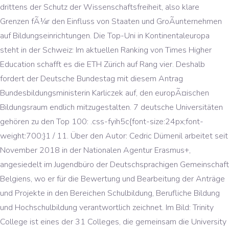
drittens der Schutz der Wissenschaftsfreiheit, also klare
Grenzen fÃ¼r den Einfluss von Staaten und GroÃunternehmen
auf Bildungseinrichtungen. Die Top-Uni in Kontinentaleuropa
steht in der Schweiz: Im aktuellen Ranking von Times Higher
Education schafft es die ETH Zürich auf Rang vier. Deshalb
fordert der Deutsche Bundestag mit diesem Antrag
Bundesbildungsministerin Karliczek auf, den europÃ¤ischen
Bildungsraum endlich mitzugestalten. 7 deutsche Universitäten
gehören zu den Top 100: .css-fyih5c{font-size:24px;font-
weight:700;}1 / 11. Über den Autor: Cedric Dümenil arbeitet seit
November 2018 in der Nationalen Agentur Erasmus+,
angesiedelt im Jugendbüro der Deutschsprachigen Gemeinschaft
Belgiens, wo er für die Bewertung und Bearbeitung der Anträge
und Projekte in den Bereichen Schulbildung, Berufliche Bildung
und Hochschulbildung verantwortlich zeichnet. Im Bild: Trinity
College ist eines der 31 Colleges, die gemeinsam die University