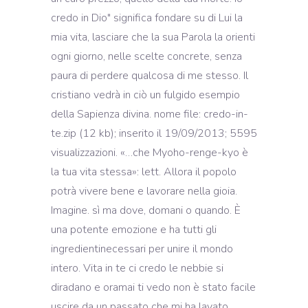
credo in Dio" significa fondare su di Lui la
mia vita, lasciare che la sua Parola la orienti
ogni giorno, nelle scelte concrete, senza
paura di perdere qualcosa di me stesso. Il
cristiano vedrà in ciò un fulgido esempio
della Sapienza divina. nome file: credo-in-
te.zip (12 kb); inserito il 19/09/2013; 5595
visualizzazioni. «…che Myoho-renge-kyo è
la tua vita stessa»: lett. Allora il popolo
potrà vivere bene e lavorare nella gioia.
Imagine. sì ma dove, domani o quando. È
una potente emozione e ha tutti gli
ingredientinecessari per unire il mondo
intero. Vita in te ci credo le nebbie si
diradano e oramai ti vedo non è stato facile
uscire da un passato che mi ha lavato