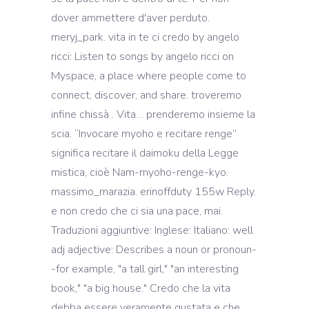
dover ammettere d'aver perduto.
meryj_park. vita in te ci credo by angelo
ricci: Listen to songs by angelo ricci on
Myspace, a place where people come to
connect, discover, and share. troveremo
infine chissà . Vita… prenderemo insieme la
scia. “Invocare myoho e recitare renge”
significa recitare il daimoku della Legge
mistica, cioè Nam-myoho-renge-kyo.
massimo_marazia. erinoffduty 155w Reply.
e non credo che ci sia una pace, mai.
Traduzioni aggiuntive: Inglese: Italiano: well
adj adjective: Describes a noun or pronoun-
-for example, "a tall girl," "an interesting
book," "a big house." Credo che la vita
debba essere veramente gustata e che