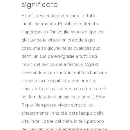
significato
E così crescendo e cercando . in tutti i
luoghi del mondo. Possibile contenuto
inappropriato. ?nn voglio risposte tipo che
gli allungo la vita xk nn ci credo a qst
cose...ma se qlcuno ne sa qualcosa puo
darmi un suo parere?grazie a tutti baci.
r.83.r. del tempo della fantasia. Ogni dì
crescendo e cercando. in realtà la bambina
in rosso ha un significato ben preciso:
innanzitutto è l unica forma d colore ke c è
nel film dato ke è un bianco e nero. 154w
Reply. Non posso vivere senza di te,
sinceramente. In te ci è data l'acqua della
vita, in te il pane del cielo, in te il perdono
dei peccati in te ci è anticipata e promessa