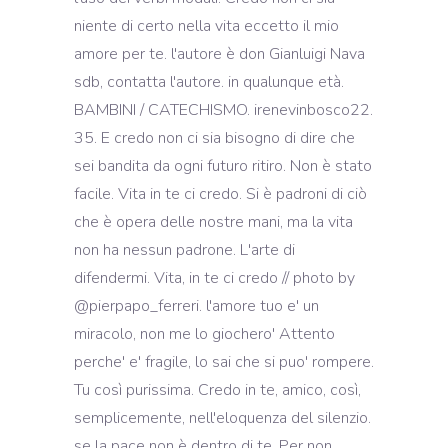
niente di certo nella vita eccetto il mio
amore per te. l'autore è don Gianluigi Nava
sdb, contatta l'autore. in qualunque età.
BAMBINI / CATECHISMO. irenevinbosco22.
35. E credo non ci sia bisogno di dire che
sei bandita da ogni futuro ritiro. Non è stato
facile. Vita in te ci credo. Si è padroni di ciò
che è opera delle nostre mani, ma la vita
non ha nessun padrone. L'arte di
difendermi. Vita, in te ci credo // photo by
@pierpapo_ferreri. l'amore tuo e' un
miracolo, non me lo giochero' Attento
perche' e' fragile, lo sai che si puo' rompere.
Tu così purissima. Credo in te, amico, così,
semplicemente, nell'eloquenza del silenzio.
se la pace non è dentro di te. Per non