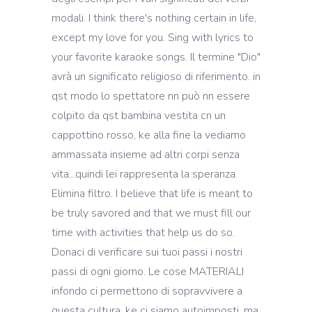
modali. I think there's nothing certain in life,
except my love for you. Sing with lyrics to
your favorite karaoke songs. Il termine "Dio"
avrà un significato religioso di riferimento. in
qst modo lo spettatore nn può nn essere
colpito da qst bambina vestita cn un
cappottino rosso, ke alla fine la vediamo
ammassata insieme ad altri corpi senza
vita...quindi lei rappresenta la speranza.
Elimina filtro. I believe that life is meant to
be truly savored and that we must fill our
time with activities that help us do so.
Donaci di verificare sui tuoi passi i nostri
passi di ogni giorno. Le cose MATERIALI
infondo ci permettono di sopravvivere a
questa cultura, ke ci siamo autoimposti, ma