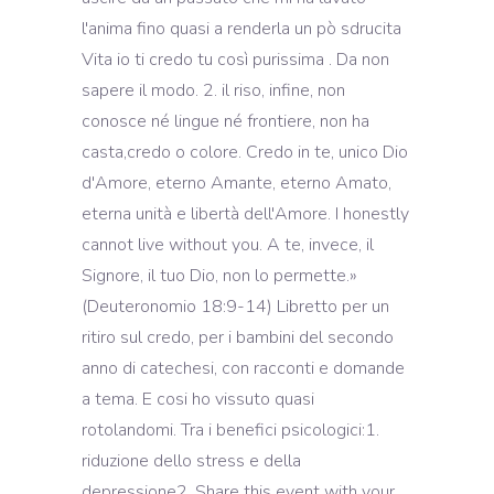
l'anima fino quasi a renderla un pò sdrucita
Vita io ti credo tu così purissima . Da non
sapere il modo. 2. il riso, infine, non
conosce né lingue né frontiere, non ha
casta,credo o colore. Credo in te, unico Dio
d'Amore, eterno Amante, eterno Amato,
eterna unità e libertà dell'Amore. I honestly
cannot live without you. A te, invece, il
Signore, il tuo Dio, non lo permette.»
(Deuteronomio 18:9-14) Libretto per un
ritiro sul credo, per i bambini del secondo
anno di catechesi, con racconti e domande
a tema. E cosi ho vissuto quasi
rotolandomi. Tra i benefici psicologici:1.
riduzione dello stress e della
depressione2. Share this event with your