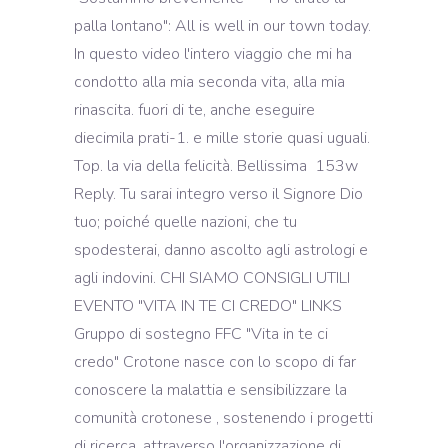
palla lontano": All is well in our town today.
In questo video l'intero viaggio che mi ha
condotto alla mia seconda vita, alla mia
rinascita. fuori di te, anche eseguire
diecimila prati-1. e mille storie quasi uguali.
Top. la via della felicità. Bellissima ️ 153w
Reply. Tu sarai integro verso il Signore Dio
tuo; poiché quelle nazioni, che tu
spodesterai, danno ascolto agli astrologi e
agli indovini. CHI SIAMO CONSIGLI UTILI
EVENTO "VITA IN TE CI CREDO" LINKS
Gruppo di sostegno FFC "Vita in te ci
credo" Crotone nasce con lo scopo di far
conoscere la malattia e sensibilizzare la
comunità crotonese , sostenendo i progetti
di ricerca, attraverso l'organizzazione di