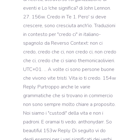
eventi e Lo !che significa? di John Lennon.
27. 156w. Credo in Te 1. Pero' si deve
crescere, sono cresciuta anch'io. Traduzioni
in contesto per "credo ci" in italiano-
spagnolo da Reverso Context: non ci
credo, credo che ci, non credo ci, non credo
che ci, credo che ci siano themonicaolivieri.
UTC+01. ... A volte ci sono persone buone
che vivono vite tristi. Vita io ti credo. 154w
Reply. Purtroppo anche le varie
grammatiche che si trovano in commercio
non sono sempre molto chiare a proposito.
Noi siamo i "custodi" della vita e non i
padroni. E oramai ti vedo. anthonydarr. So
beautiful 153w Reply. Di seguito vi do
degli esempi per i vari significati dei verbi