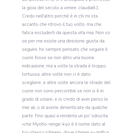
la gioia del secolo a venire. claudia61.
Credo nell'altro perché è in chi mi sta
accanto che ritrovo il tuo volto. ma che
fatica escluderti da questa vita mia. Non so
se per me esiste una direzione giusta da
seguire, ho sempre pensato che seguire il
cuore fosse se non altro una buona
indicazione, ma a volte la strada è troppo
tortuosa, altre volte non ci è dato
scegliere, e altre volte ancora le strade del
cuore non sono percorribili se non si è in
grado di volare, e io credo di aver perso le
mie ali, o di averle dimenticate da qualche
parte. Fino quasi a renderla un po' sdrucita.
«che Myoho-renge-kyo è il nome dato al
tuo stesso ichinen», dove ichinen si-gnifica