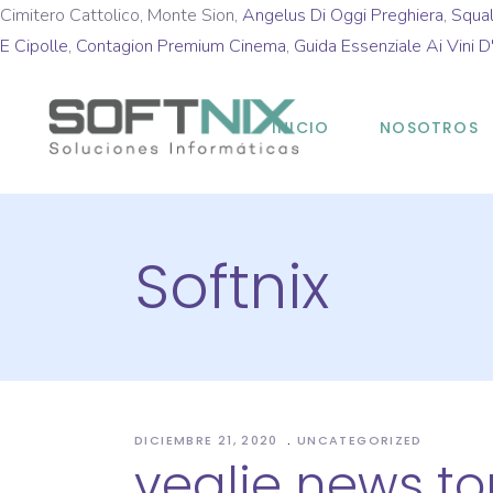
Cimitero Cattolico, Monte Sion,
Angelus Di Oggi Preghiera
,
Squa
E Cipolle
,
Contagion Premium Cinema
,
Guida Essenziale Ai Vini D
INICIO
NOSOTROS
Softnix
DICIEMBRE 21, 2020
UNCATEGORIZED
veglie news tor