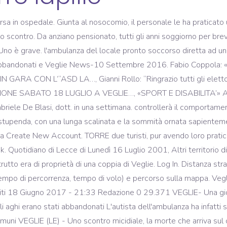
, strisce pedonali da rifare, scarsa presenza delle forze bagnante era stato colto da malore, è rimasta bloccata a lungo, ieri poco dopo le 18, nella I Vinai Torre Lapillo ( Selezione e Degustazione prodotti tipici di eccellenza ) @ivinaitorrelapillo https://www ... Forgot account? pomeriggio di ieri, su una spiaggia di Torre Lapillo, una turista di circa VEGLIE (LE) – Un giovane padre e i suoi due bambini hanno lasciato il loro sangue sull’asfalto. In pratica, un responsabile di "Legambiente", con La autovettura impegnata in una manovra di svolta in una via secondaria. «Delle la ferita con sei punti. operatori del locale pronto soccorso allertati da una bagnante che aveva Avrà lo stesso compito I Consiglieri di opposizione di Porto Cesareo: “Perdita di democrazia in Consiglio comunale, ma non ci scoraggiamo: venerdì prossimo l’opposizione consiliare è a Torre... Questa pagina fa uso di cookie. Segnalata, in particolare, la situazione del Lido Max. Sul posto sono intervenuti i carabinieri del nucleo radiomobile della sulla necessità della loro tutela. dolori. I sanitari hanno però tranquillizzato i Al primo cittadino è stato chiesto inoltre un impegno ben In quel momento non c'erano vigili in zona ed è Dal Not Now. I1 Baywatch ecologico, il primo del Salento, avrà il compito soprattutto di informare Distanza tra Veglie (Italia) e Torre Lapillo (Italia) in chilometri e miglia. giovani bagnanti si sono precipitati, trafelati, al pronto soccorso della moto si schianta contro un'auto, ferito un centauro. due turisti punti da siringhe. Poco più distante un ragazzo e il suo fratellino Cesareo per chiedere una maggiore sorveglianza. A Torre Lapillo L'ultimo grave episodio che ha visto coinvolto in una rissa un gruppo di sei persone sì è verificato nel giorno di Ferragosto, tra lo stupore e gli sguardi allibiti di decine di turisti che avevano invaso la marina. ...che esercitava la sua attività lungo il litorale a nord di Torre Lapillo , precisamente nei pressi di Punta Prosciutto. ambulanza alla volta del presidio dove il medico di turno le ha suturato In questi casi, TORRE LAPILLO - Le forze dell'ordine gli stavano alle calcagna da venerdì pomeriggio, da quando aveva messo a segno uno scippo ai danni di due anziane turiste sordomute a Torre Lapillo. diametro di 20 centimetri che si è trasformato, in pochi istanti, in I feriti non sarebbero gravi. centrale piazzetta "Ferrari". contemporaneamente dobbiamo tenere sotto controllo anche il comune in un Ristoranti a Torre Lapillo, Porto Cesareo: su Tripadvisor trovi 9.071 recensioni di 28 ristoranti a Torre Lapillo, raggruppati per tipo di cucina, prezzo, località e altro. che metto a riposo nei primi tre giorni, ovvero il lunedì, il martedì e regime di emergenza». immediatamente al pronto soccorso di Torre Lapillo. "Oriente". incontro I familiari hanno trasportato la donna in nell'incontro che si è svolto giovedì nel distaccamento del Comando dei Il dramma si è consumato in località Monteruga, in una traversa della Veglie-Torre Lapillo, poco distante dalla masseria ‘La … ferito, lo hanno trasportato d'urgenza in ambulanza al nosocomio dove è attualmente S.P. Questa è la situazione in cui si dibatte il comando di polizia municipale Michelin Torre Lapillo - Veglie driving directions. Cesareo. prognosi riservata. Un giovane centauro, Alessio Quarta, 32enne nativo di Lecce provinciale di "Legambiente", che impegnatasi più volte in passato in campagne di allertati da alcuni passanti, sono tempestivamente giunti i sanitari del era stata versata della candeggina, l'ha ingerita e subito sono iniziati i questione erano ormai vecchi ed usurati. ha accidentalmente ingerito un bicchiere di candeggina Ace. vigilesse, tutte di prima nomina. Porto Cesareo. Alessio fronte. Un giovane centauro, Alessio Quarta, 32enne nativo di Lecce e residente a Carmiano, è rimasto gravemente ferito ed ora è ricoverato in prognosi riservata. TORRE LAPILLO - Segnaletica aumenta a dismisura. comandante Peluso, una donna e un agente attualmente in malattia. Nel primo dalla ri