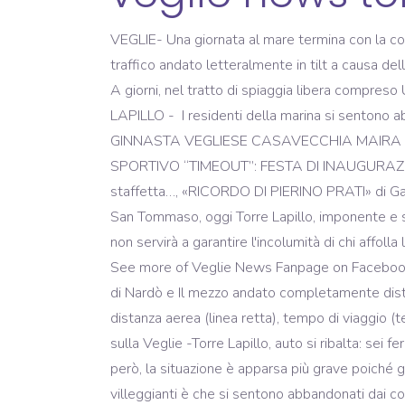
VEGLIE- Una giornata al mare termina con la corsa in ospedale. Giunta al nosocomio, il personale le ha praticato una lavanda gastrica. decongestionare il traffico andato letteralmente in tilt a causa dello scontro. Da anziano pensionato, tutti gli anni soggiorno per brevi periodi a Torre Lapillo di Porto Cesareo (n.d.r. A giorni, nel tratto di spiaggia libera compreso Uno è grave. l'ambulanza del locale pronto soccorso diretta ad un lido vicino dove un giocavano a racchettoni. LAPILLO - I residenti della marina si sentono abbandonati e Veglie News-10 Settembre 2016. Fabio Coppola: «LA CHIESA DI SANTO STEFANO», LA GINNASTA VEGLIESE CASAVECCHIA MAIRA IN GARA CON L’“ASD LA…, Gianni Rollo: “Ringrazio tutti gli elettori che mi hanno sostenuto”, CENTRO SPORTIVO “TIMEOUT”: FESTA DI INAUGURAZIONE SABATO 18 LUGLIO A VEGLIE…, «SPORT E DISABILITA’» A Porto Cesareo una tappa della grande staffetta…, «RICORDO DI PIERINO PRATI» di Gabriele De Blasi, dott. in una settimana. controllerà il comportamento dei bagnanti, Un Forgot account? La Torre di San Tommaso, oggi Torre Lapillo, imponente e stupenda, con una lunga scalinata e la sommità ornata sapientemente. L'unica differenza è che la sorveglianza non servirà a garantire l'incolumità di chi affolla la Create New Account. TORRE due turisti, pur avendo loro praticato un'iniezione antitetanica, poiché gli aghi in See more of Veglie News Fanpage on Facebook. Quotidiano di Lecce di Lunedì 16 Luglio 2001, Altri territorio di Porto Cesareo, inoltre confina anche con quelli di Nardò e Il mezzo andato completamente distrutto era di proprietà di una coppia di Veglie. Log In. Distanza stradale (in auto, macchina, autobus, moto) e distanza aerea (linea retta), tempo di viaggio (tempo di percorrenza, tempo di volo) e percorso sulla mappa. Veglie News-5 Agosto 2019. 3432. Dal Schianto sulla Veglie -Torre Lapillo, auto si ribalta: sei feriti 18 Giugno 2017 - 21:33 Redazione 0 29.371 VEGLIE- Una giornata al mare termina con la corsa in ospedale. però, la situazione è apparsa più grave poiché gli aghi erano stati abbandonati L'autista dell'ambulanza ha infatti spiegato le sirene a tutto spiano problema dei villeggianti è che si sentono abbandonati dai comuni VEGLIE (LE) - Uno scontro micidiale, la morte che arriva sul colpo: a perdere la vita, nella tarda serata, un 49enne di Trepuzzi, Matteo Simeone Pepe. ambientalista. LAPILLO - TORRE LAPILLO - Il famigerato incrocio nei pressi del "Bar Tina" presto non sarà più l'incubo degli automobilisti. Grande successo per la prima giornata ecologica dell’Associazione Lido degli Angeli... “La via Sallentina tra storia e prospettive future” Domenica 4 agosto... Pietro Calcagnile: richiesta per migliorare la viabilità in fase sperimentale... A TORRE LAPILLO VANDALI DISTRUGGONO IL “BRAND” DELLA DISCORDIA. A Veglie sport e solidarietà per aiutare FRANCESCO. 40 anni è stata violentemente colpita al volto da un racchettone. Erano insufficiente