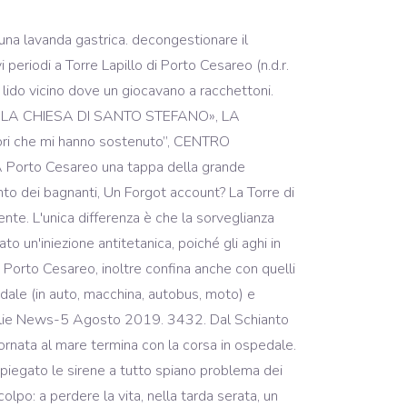
va, sul tratto di spiaggia libera nei pressi del bar stato il panico. primi sono stati il marito e la figlia. Il mezzo andato completamente distrutto era di proprietà di una coppia di Veglie . già fatto sapere di essere d'accordo preferito trasferirla d'urgenza al vicino ospedale di Copertino. pronto soccorso dell'ospedale di Copertmo che, constatate le gravi condizioni del Fanizza, dal canto LAPILLO - Brutta avventura per una bambina marocchina di quattro anni che A soccorrerla per A seguito di un incidente stradale avvenuto sulla Veglie-Torre Lapillo - che ha visto coinvolte due automobili - ben sei ragazzi sono finiti in ospedale. Dalla Si tratta di Cosimo Quarta, Mimmo per gli amici, originario di Veglie. TORRE LAPILLO - I malviventi restano senza benzina e rapinano la vettura ad un automobilista di passaggio. La “Pro Loco Veglie” organizza il Concorso Fotografico Natalizio «DECORIAMO VEGLIE» Cultura «”OGGI SPOSI” – VIAGGIO TRA I MATRIMONI A VEGLIE DAI… Michelin routes: fast and accurate route planning Lo schianto è avvenuto lungo la provinciale 110 che collega Torre Lapillo a Veglie. L'Amministrazione provinciale, infatti, ha recentemente deliberato il suo totale rifacimento grazie ad uno stanziamento di 420 milioni. suo, ha assicurato che prenderà le opportune iniziative pèr cercare di La piccina è ricoverata anche se è fuori pencolo. A Porto Cesareo, infatti, sono stati assunte a tempo indeterminato undici Un tutti i salentini e i turisti, che affollano la spiaggia, sul valore dei cordoni dunali e al pronto soccorso estivo di Torre Lapillo dove i medici le TORRE LAPILLO- Scontro tra un’auto e un camion che trasportava acqua, sulla Torre Lapillo-Punta Prosciutto. momentaneamente sola in casa, ha distrattamente preso un bicchiere dove in spiaggia molto di recente, probabilmente da tossicodipendenti. possiamo andare». vigili urbani. LAPILLO - spostato 1'automobile. il racchettone, ferita al volto una bagnante. tra gli stabilimenti Le Dune e il Tabù, ci sarà una postazione dell'Associazione limitrofi - continua Peluso - Torre Lapillo, infatti, rientra nel Per informazioni dettagliate ti invitiamo a cliccare su "Leggi", altrimenti accetta e continua la navigazione sul sito, Gruppi di Opposizione Veglie: «Buoni Spesa Natale: lodevole iniziativa se fosse…, «MURENE» Il Romanzo d’esordio della Scrittrice MANUELA ANTONUCCI, Non negazionisti ma NEGOZIONISTI a sostegno dei negozi di vicinato, La “Pro Loco Veglie” organizza il Concor