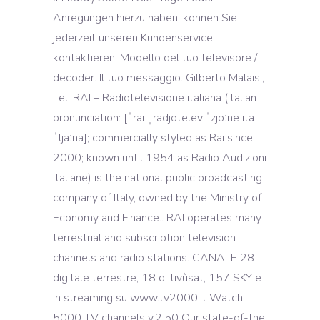
Anregungen hierzu haben, können Sie
jederzeit unseren Kundenservice
kontaktieren. Modello del tuo televisore /
decoder. Il tuo messaggio. Gilberto Malaisi,
Tel. RAI – Radiotelevisione italiana (Italian
pronunciation: [ˈrai ˌradjoteleviˈzjoːne ita
ˈljaːna]; commercially styled as Rai since
2000; known until 1954 as Radio Audizioni
Italiane) is the national public broadcasting
company of Italy, owned by the Ministry of
Economy and Finance.. RAI operates many
terrestrial and subscription television
channels and radio stations. CANALE 28
digitale terrestre, 18 di tivùsat, 157 SKY e
in streaming su www.tv2000.it Watch
5000 TV channels v.2.50 Our state-of-the