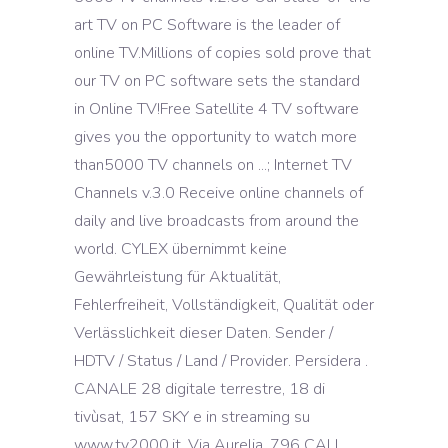
art TV on PC Software is the leader of
online TV.Millions of copies sold prove that
our TV on PC software sets the standard
in Online TV!Free Satellite 4 TV software
gives you the opportunity to watch more
than5000 TV channels on ...; Internet TV
Channels v.3.0 Receive online channels of
daily and live broadcasts from around the
world. CYLEX übernimmt keine
Gewährleistung für Aktualität,
Fehlerfreiheit, Vollständigkeit, Qualität oder
Verlässlichkeit dieser Daten. Sender /
HDTV / Status / Land / Provider. Persidera .
CANALE 28 digitale terrestre, 18 di
tivùsat, 157 SKY e in streaming su
www.tv2000.it. Via Aurelia, 796 CALL