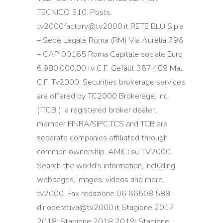
TECNICO 510. Posts.
tv2000factory@tv2000.it RETE BLU S.p.a
– Sede Legale Roma (RM) Via Aurelia 796
– CAP 00165 Roma Capitale sociale Euro
6.980.000,00 i.v C.F. Gefällt 367.409 Mal.
C.F. Tv2000. Securities brokerage services
are offered by TC2000 Brokerage, Inc.
("TCB"), a registered broker dealer,
member FINRA/SIPC.TCS and TCB are
separate companies affiliated through
common ownership. AMICI su TV2000.
Search the world's information, including
webpages, images, videos and more.
tv2000. Fax redazione 06 66508 588,
dir.operativa@tv2000.it Stagione 2017
2018; Stagione 2018 2019; Stagione