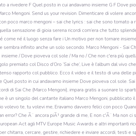
o a rivedere F Quel posto in cui andavamo insieme G F Dove pio
 Marco Mengoni. Send us your revision. Dimenticare di volere ancor
con poco marco mengoni – sai che lyrics : sai che sono tornato a
uella sensazione di gioia serena ricordi com’era che tutto splend
né come né il luogo senza fare i Un motivo per non tornare ins
ve sembra infinito anche un solo secondo. Marco Mengoni - Sai Che
insieme / Dove pioveva col sole / Ma no / Che non c'era più quella 
olo premiato col Disco d’Oro ‘Sai che’, Live è l’album dal vivo ch
tenso rapporto col pubblico. Ecco il video e il testo di una delle 
re Quel posto in cui andavamo insieme Dove pioveva col sole. S
di di Sai Che (Marco Mengoni), impara gratis a suonare lo spartito
è un singolo del cantante italiano Marco Mengoni, pubblicato i
o volevo te, tu volevi me, Eravamo davvero felici con poco Quan
an error? Che Ã¨ ancora piÃ¹ grande di me, E non c'Ã¨ Ma non ci s
uropean Act agli MTV Europe Music Awards e altri importanti ricon
er chitarra, cercare, gestire, richiedere e inviare accordi, testi e 