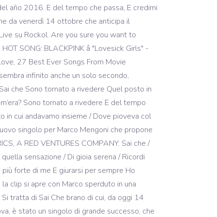
del año 2016. E del tempo che passa, E credimi
 da venerdì 14 ottobre che anticipa il
i Live su Rockol. Are you sure you want to
 HOT SONG: BLACKPINK â "Lovesick Girls" -
n Love, 27 Best Ever Songs From Movie
 sembra infinito anche un solo secondo,
. Sai che Sono tornato a rivedere Quel posto in
com’era? Sono tornato a rivedere E del tempo
to in cui andavamo insieme / Dove pioveva col
 Nuovo singolo per Marco Mengoni che propone
OLYRICS, A RED VENTURES COMPANY. Sai che /
quella sensazione / Di gioia serena / Ricordi
più forte di me E giurarsi per sempre Ho
la clip si apre con Marco sperduto in una
 Si tratta di Sai Che brano di cui, da oggi 14
nova, è stato un singolo di grande successo, che