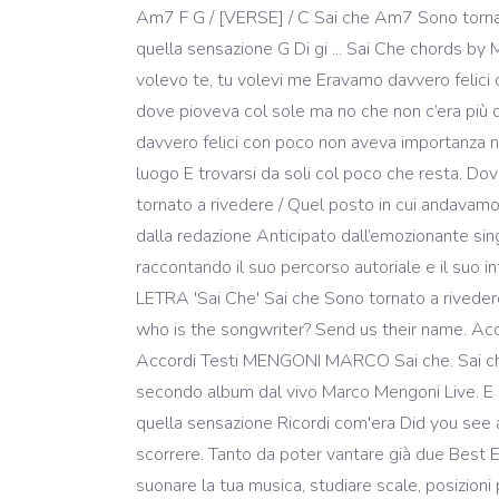
Am7 F G / [VERSE] / C Sai che Am7 Sono tornat
quella sensazione G Di gi ... Sai Che chords by
volevo te, tu volevi me Eravamo davvero felici 
dove pioveva col sole ma no che non c’era più q
davvero felici con poco non aveva importanza 
luogo E trovarsi da soli col poco che resta. Do
tornato a rivedere / Quel posto in cui andavamo 
dalla redazione Anticipato dall’emozionante sing
raccontando il suo percorso autoriale e il suo in
LETRA 'Sai Che' Sai che Sono tornato a rivede
who is the songwriter? Send us their name. Accor
Accordi Testi MENGONI MARCO Sai che. Sai che 
secondo album dal vivo Marco Mengoni Live. E i
quella sensazione Ricordi com'era Did you see 
scorrere. Tanto da poter vantare già due Best E
suonare la tua musica, studiare scale, posizioni p