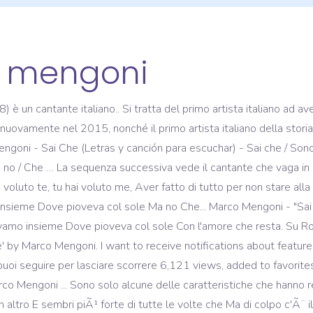
o mengoni
 un cantante italiano.. Si tratta del primo artista italiano ad a
vamente nel 2015, nonché il primo artista italiano della storia a
oni - Sai Che (Letras y canción para escuchar) - Sai che / Sono 
 no / Che … La sequenza successiva vede il cantante che vaga in
o voluto te, tu hai voluto me, Aver fatto di tutto per non stare a
insieme Dove pioveva col sole Ma no Che... Marco Mengoni - "Sai 
mo insieme Dove pioveva col sole Con l'amore che resta. Su Rockol t
che' by Marco Mengoni. I want to receive notifications about feature
puoi seguire per lasciare scorrere 6,121 views, added to favori
rco Mengoni ... Sono solo alcune delle caratteristiche che hann
 altro E sembri piÃ¹ forte di tutte le volte che Ma di colpo c'Ã¨ 