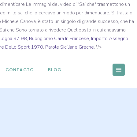
 dimenticare Le immagini del video di "Sai che" trasmettono un
credimi lo sai che io cercavo un modo per dimenticare. Si tratta di
ne e Michele Canova, è stato un singolo di grande successo, che ha
te Sai che Sono tornato a rivedere Quel posto in cui andavamo
logna 97 98
,
Buongiorno Cara In Francese
,
Importo Assegno
ere Dello Sport 1970
,
Parole Siciliane Greche
, "/>
CONTACTO
BLOG