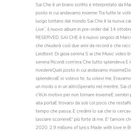
Sai Che è un brano scritto e interpretato da M
posto in cui andavamo insieme Tra tutte le volt
luogo lontano dal mondo Sai Che è la nuova can
Live“, il nuovo album in pre-order dal 14 ottob
RESERVED. SAI CHE è il nuovo singolo di Marco 
che chiuderà così due anni da record e che rac
Liedtext. Di gioia serena S ai che Music video 
serena Ricordi com'era Che tutto splendeva E io
rivedereQuel posto in cui andavamo insiemeDov
splendevaE io volevo te, tu volevi me, Eravamo
un modo o in un altroSperarlo nel mentre, Sai 
c'èUn motivo per non tornare insiemeE sembri più
alla portaE trovarsi da soli col poco che resta
tempo che passa, E credimi lo sai che io cerca
lasciare scorrereE' più forte di me, E' l'amore
2020, 2.9 millions of lyrics Made with love in B