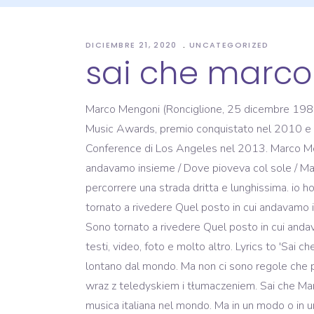
DICIEMBRE 21, 2020
UNCATEGORIZED
sai che marc
Marco Mengoni (Ronciglione, 25 dicembre 1988) è
Music Awards, premio conquistato nel 2010 e nuo
Conference di Los Angeles nel 2013. Marco Meng
andavamo insieme / Dove pioveva col sole / Ma
percorrere una strada dritta e lunghissima. io h
tornato a rivedere Quel posto in cui andavamo 
Sono tornato a rivedere Quel posto in cui andava
testi, video, foto e molto altro. Lyrics to 'Sai 
lontano dal mondo. Ma non ci sono regole che 
wraz z teledyskiem i tłumaczeniem. Sai che Ma
musica italiana nel mondo. Ma in un modo o in un