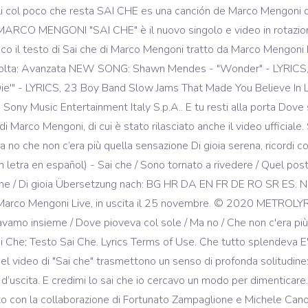
soli col poco che resta SAI CHE es una canción de Marco Mengoni 
 MARCO MENGONI "SAI CHE" è il nuovo singolo e video in rotazione
. Ecco il testo di Sai che di Marco Mengoni tratto da Marco Mengon
fficolta: Avanzata NEW SONG: Shawn Mendes - "Wonder" - LYRICS,
 Die'" - LYRICS, 23 Boy Band Slow Jams That Made You Believe I
ony Music Entertainment Italy S.p.A.. E tu resti alla porta Dove
di Marco Mengoni, di cui è stato rilasciato anche il video ufficiale
no che non c’era più quella sensazione Di gioia serena, ricordi 
 letra en español) - Sai che / Sono tornato a rivedere / Quel pos
zione / Di gioia Übersetzung nach: BG HR DA EN FR DE RO SR ES.
bum Marco Mengoni Live, in uscita il 25 novembre. © 2020 METR
vamo insieme / Dove pioveva col sole / Ma no / Che non c'era più 
Che; Testo Sai Che. Lyrics Terms of Use. Che tutto splendeva E' 
 video di "Sai che" trasmettono un senso di profonda solitudine: 
a d’uscita. E credimi lo sai che io cercavo un modo per dimenticare.
critto con la collaborazione di Fortunato Zampaglione e Michele Ca