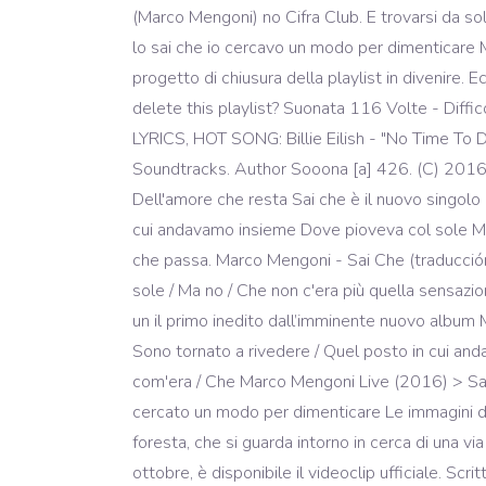
(Marco Mengoni) no Cifra Club. E trovarsi da 
lo sai che io cercavo un modo per dimenticare
progetto di chiusura della playlist in divenire
delete this playlist? Suonata 116 Volte - Di
LYRICS, HOT SONG: Billie Eilish - "No Time To
Soundtracks. Author Sooona [a] 426. (C) 2016 S
Dell'amore che resta Sai che è il nuovo singolo 
cui andavamo insieme Dove pioveva col sole Ma 
che passa. Marco Mengoni - Sai Che (traducción
sole / Ma no / Che non c'era più quella sensa
un il primo inedito dall’imminente nuovo al
Sono tornato a rivedere / Quel posto in cui anda
com'era / Che Marco Mengoni Live (2016) > Sai 
cercato un modo per dimenticare Le immagini del
foresta, che si guarda intorno in cerca di una vi
ottobre, è disponibile il videoclip ufficiale. S