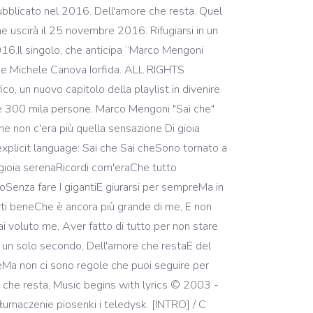
ubblicato nel 2016. Dell'amore che resta. Quel
e uscirà il 25 novembre 2016. Rifugiarsi in un
16.Il singolo, che anticipa “Marco Mengoni
ne e Michele Canova Iorfida. ALL RIGHTS
, un nuovo capitolo della playlist in divenire
tre 300 mila persone. Marco Mengoni "Sai che"
e non c'era più quella sensazione Di gioia
explicit language: Sai che Sai cheSono tornato a
gioia serenaRicordi com'eraChe tutto
Senza fare I gigantiE giurarsi per sempreMa in
rti beneChe è ancora più grande di me, E non
ai voluto me, Aver fatto di tutto per non stare
e un solo secondo, Dell'amore che restaE del
eMa non ci sono regole che puoi seguire per
e che resta, Music begins with lyrics © 2003 -
tłumaczenie piosenki i teledysk. [INTRO] / C