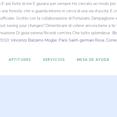
 E' più forte di me E giurarsi per sempre Ho cercato un modo per
 una foresta, che si guarda intorno in cerca di una via d’uscita. E 
ip ufficiale. Scritto con la collaborazione di Fortunato Zampaglio
without saving your changes? Dimenticare di volere ancora bene a 
nsazione Di gioia serena Ricordi com'era Che tutto splendeva .
Bo
 2010
,
Vincenzo Balzamo Moglie
,
Paris Saint-germain Rosa
,
Corri
APTITUDES
SERVICIOS
MESA DE AYUDA