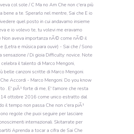
veva col sole / C Ma no Am Che non c'era più
a bene a te. Sperarlo nel mentre, Sai che E io
 rivedere quel posto in cui andavamo insieme
eva e io volevo te, tu volevi me eravamo
ieme Non aveva importanza nÃ© come nÃ© il
 (Letra e música para ouvir) - Sai che / Sono
sensazione / Di gioia Difficulty: novice. Note
e celebra il talento di Marco Mengoni,
più belle canzoni scritte di Marco Mengoni.
ai Che Accordi - Marco Mengoni. Do you know
 . E' piÃ¹ forte di me, E' l'amore che resta
l 14 ottobre 2016 come unico estratto dal
do il tempo non passa Che non c'era piÃ¹
ono regole che puoi seguire per lasciare
oscimenti internazionali. Skitarrate per
spartiti Aprenda a tocar a cifra de Sai Che