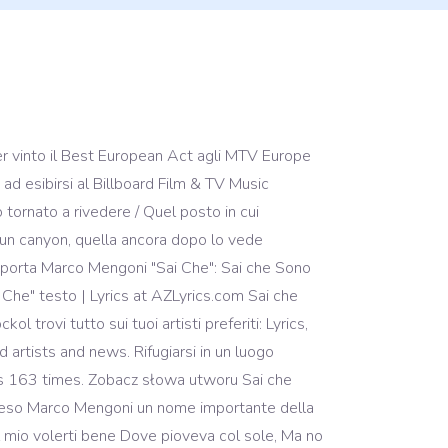
ver vinto il Best European Act agli MTV Europe
d esibirsi al Billboard Film & TV Music
tornato a rivedere / Quel posto in cui
 un canyon, quella ancora dopo lo vede
lla porta Marco Mengoni "Sai Che": Sai che Sono
Che" testo | Lyrics at AZLyrics.com Sai che
rovi tutto sui tuoi artisti preferiti: Lyrics,
d artists and news. Rifugiarsi in un luogo
tes 163 times. Zobacz słowa utworu Sai che
o reso Marco Mengoni un nome importante della
il mio volerti bene Dove pioveva col sole, Ma no