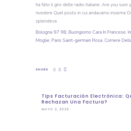
ha fato il giro delle radio italiane. Are you su
rivedere Quel posto in cui andavamo insieme Do
splendeva .
Bologna 97 98
,
Buongiorno Cara In Francese
,
I
Moglie
,
Paris Saint-germain Rosa
,
Corriere Del
SHARE
Tips Facturación Electrónica:
Rechazan Una Factura?
MAYO 2, 2020