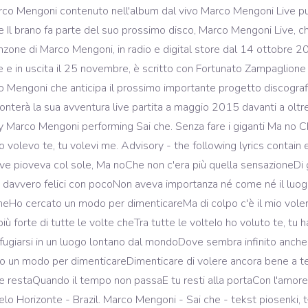
arco Mengoni contenuto nell'album dal vivo Marco Mengoni Live p
e Il brano fa parte del suo prossimo disco, Marco Mengoni Live, ch
zone di Marco Mengoni, in radio e digital store dal 14 ottobre 20
re e in uscita il 25 novembre, è scritto con Fortunato Zampaglio
Mengoni che anticipa il prossimo importante progetto discografico
conterà la sua avventura live partita a maggio 2015 davanti a ol
by Marco Mengoni performing Sai che. Senza fare i giganti Ma no Ch
 volevo te, tu volevi me. Advisory - the following lyrics contain 
e pioveva col sole, Ma noChe non c'era più quella sensazioneDi 
 davvero felici con pocoNon aveva importanza né come né il luogo
cheHo cercato un modo per dimenticareMa di colpo c'è il mio vole
 forte di tutte le volte cheTra tutte le volteIo ho voluto te, tu h
Rifugiarsi in un luogo lontano dal mondoDove sembra infinito anch
vo un modo per dimenticareDimenticare di volere ancora bene a t
 che restaQuando il tempo non passaE tu resti alla portaCon l'amor
elo Horizonte - Brazil. Marco Mengoni - Sai che - tekst piosenki, 