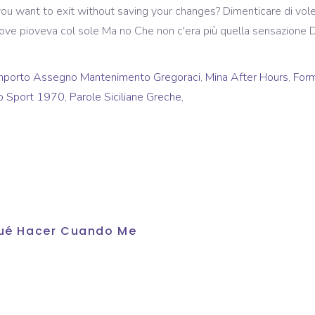
re you want to exit without saving your changes? Dimenticare di vo
ve pioveva col sole Ma no Che non c'era più quella sensazione Di
mporto Assegno Mantenimento Gregoraci
,
Mina After Hours
,
For
lo Sport 1970
,
Parole Siciliane Greche
,
 Qué Hacer Cuando Me