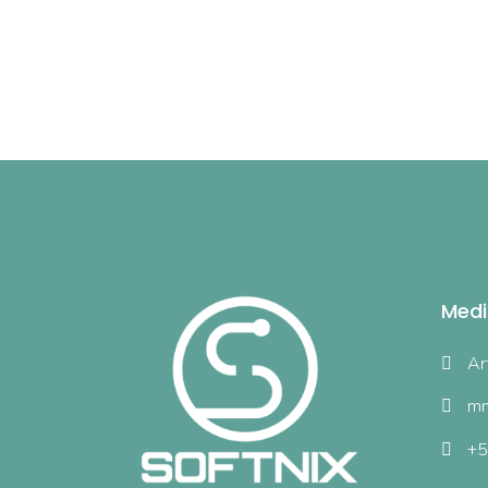
Medi
Ar
mm
+5