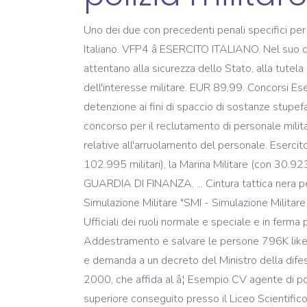
Uno dei due con precedenti penali specifici per s
Italiano. VFP4 â ESERCITO ITALIANO. Nel suo co
attentano alla sicurezza dello Stato, alla tutela
dell'interesse militare. EUR 89,99. Concorsi Ese
detenzione ai fini di spaccio di sostanze stu
concorso per il reclutamento di personale militare.
relative all'arruolamento del personale. Esercito
102.995 militari), la Marina Militare (con 30.923
GUARDIA DI FINANZA. ... Cintura tattica nera pe
Simulazione Militare "SMI - Simulazione Militar
Ufficiali dei ruoli normale e speciale e in ferma
Addestramento e salvare le persone 796K likes. cara
e demanda a un decreto del Ministro della difesa
2000, che affida al â¦ Esempio CV agente di p
superiore conseguito presso il Liceo Scientifi