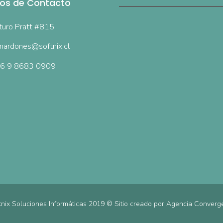
os de Contacto
turo Pratt #815
ardones@softnix.cl
6 9 8683 0909
tnix Soluciones Informáticas 2019 © Sitio creado por
Agencia Converg