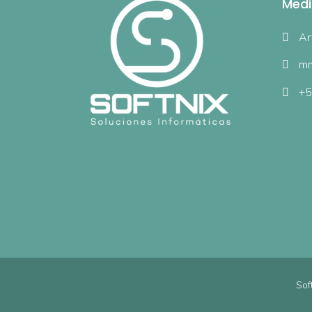
Medi
Ar
mm
+5
Sof