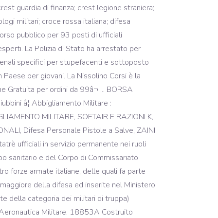
st guardia di finanza; crest legione straniera;
logi militari; croce rossa italiana; difesa
rso pubblico per 93 posti di ufficiali
sperti. La Polizia di Stato ha arrestato per
enali specifici per stupefacenti e sottoposto
 un Paese per giovani. La Nissolino Corsi è la
one Gratuita per ordini da 99â¬ ... BORSA
 â¦ Abbigliamento Militare :
GLIAMENTO MILITARE, SOFTAIR E RAZIONI K,
I, Difesa Personale Pistole a Salve, ZAINI
rè ufficiali in servizio permanente nei ruoli
 Corpo sanitario e del Corpo di Commissariato
ro forze armate italiane, delle quali fa parte
o maggiore della difesa ed inserite nel Ministero
te della categoria dei militari di truppa)
lâAeronautica Militare. 18853A Costruito