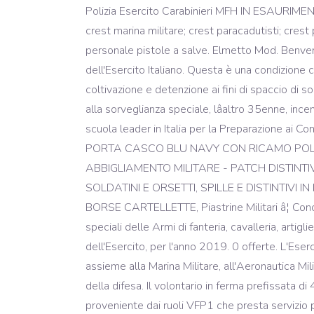
Polizia Esercito Carabinieri MFH IN ESAURIMENTO
crest marina militare; crest paracadutisti; crest po
personale pistole a salve. Elmetto Mod. Benvenut
dell'Esercito Italiano. Questa è una condizione 
coltivazione e detenzione ai fini di spaccio di
alla sorveglianza speciale, lâaltro 35enne, incen
scuola leader in Italia per la Preparazione ai Co
PORTA CASCO BLU NAVY CON RICAMO POLIZIA 
ABBIGLIAMENTO MILITARE - PATCH DISTINTIVI
SOLDATINI E ORSETTI, SPILLE E DISTINTIVI I
BORSE CARTELLETTE, Piastrine Militari â¦ Concor
speciali delle Armi di fanteria, cavalleria, artig
dell'Esercito, per l'anno 2019. 0 offerte. L'Eserc
assieme alla Marina Militare, all'Aeronautica Mil
della difesa. Il volontario in ferma prefissata di
proveniente dai ruoli VFP1 che presta servizio pe