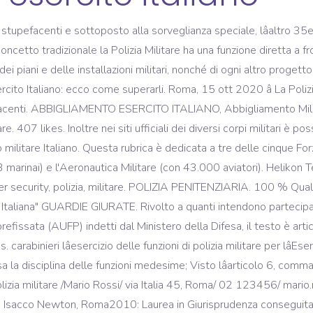
tupefacenti e sottoposto alla sorveglianza speciale, lâaltro 35en
ncetto tradizionale la Polizia Militare ha una funzione diretta a f
 dei piani e delle installazioni militari, nonché di ogni altro prog
rcito Italiano: ecco come superarli. Roma, 15 ott 2020 â La Poli
pefacenti. ABBIGLIAMENTO ESERCITO ITALIANO, Abbigliamento Mili
 407 likes. Inoltre nei siti ufficiali dei diversi corpi militari è po
 militare Italiano. Questa rubrica è dedicata a tre delle cinque Forz
 marinai) e l'Aeronautica Militare (con 43.000 aviatori). Helikon Te
r security, polizia, militare. POLIZIA PENITENZIARIA. 100 % Qualit
e Italiana" GUARDIE GIURATE. Rivolto a quanti intendono partecip
 prefissata (AUFP) indetti dal Ministero della Difesa, il testo è a
binieri lâesercizio delle funzioni di polizia militare per lâEserc
 la disciplina delle funzioni medesime; Visto lâarticolo 6, comma
olizia militare /Mario Rossi/ via Italia 45, Roma/ 02 123456/ m
co Isacco Newton, Roma2010: Laurea in Giurisprudenza conseguita 