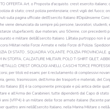
 OFFERTA Art. o Proposta d'acquisto. crest esercito italiano; cre
lizia di stato; crest polizia penitenziaria; crest vigili del fuoco; oro
i sulla pagina ufficiale dell'Esercito Italiano #DipiùInsieme Conco
che viene denunciata da sempre più persone, lavoratori, studenti, e
 sostanze stupefacenti, due materani, uno 50enne, con precedenti p
surato e militare dellâEsercito Italiano. LâItalia purtroppo non è
ncorsi Militari nelle Forze Armate e nelle Forze di Polizia. Spedizi
DI STATO , SQUADRA VOLANTE. POLIZIA PROVINCIALE. giubbini
 IN STOFFA, CALZATURE MILITARI, POLO T-SHIRT GILET, ABBI
N METALLO, CREST OROLOGI ANELLI, CASCHI TORCE PROFESSIONAL
si, per titoli ed esami, per il reclutamento di complessivi novantat
lieria, genio, trasmissioni, dell'Arma dei trasporti e materiali, del
ito Italiano (EI) è la componente principale e più antica delle quatt
itare e all'Arma dei Carabinieri, tutte dipendenti dal Capo di stat
 4 anni (VFP4) è un militare delle forze armate italiane (facente par
r quattro anni nellâEsercito Italiano, nella Marina Militare o nel