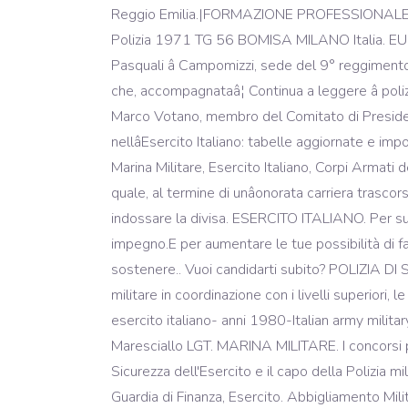
Reggio Emilia.|FORMAZIONE PROFESSIONALE|20
Polizia 1971 TG 56 BOMISA MILANO Italia. EUR 
Pasquali â Campomizzi, sede del 9° reggimento A
che, accompagnataâ¦ Continua a leggere â poli
Marco Votano, membro del Comitato di Presidenza 
nellâEsercito Italiano: tabelle aggiornate e im
Marina Militare, Esercito Italiano, Corpi Armati
quale, al termine di unâonorata carriera trascor
indossare la divisa. ESERCITO ITALIANO. Per supe
impegno.E per aumentare le tue possibilità di fa
sostenere.. Vuoi candidarti subito? POLIZIA DI 
militare in coordinazione con i livelli superiori, l
esercito italiano- anni 1980-Italian army milit
Maresciallo LGT. MARINA MILITARE. I concorsi per
Sicurezza dell'Esercito e il capo della Polizia mi
Guardia di Finanza, Esercito. Abbigliamento Mil