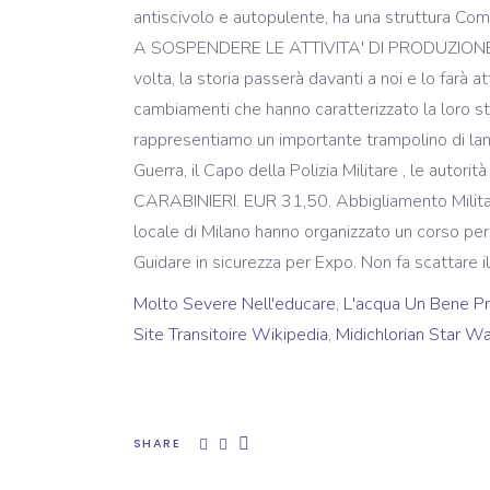
antiscivolo e autopulente, ha una struttura C
A SOSPENDERE LE ATTIVITA' DI PRODUZIONE E 
volta, la storia passerà davanti a noi e lo farà at
cambiamenti che hanno caratterizzato la loro sto
rappresentiamo un importante trampolino di lancio
Guerra, il Capo della Polizia Militare , le auto
CARABINIERI. EUR 31,50. Abbigliamento Militare..
locale di Milano hanno organizzato un corso pe
Guidare in sicurezza per Expo. Non fa scattare 
Molto Severe Nell'educare
,
L'acqua Un Bene Pr
Site Transitoire Wikipedia
,
Midichlorian Star W
SHARE