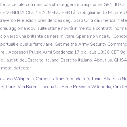
omfort a cellule con mescola ultraleggera e traspirante. GENTI
VENDITA ONLINE ALMENO PER I â¦ Abbigliamento Militare Orig
traverso le elezioni presidenziali degli Stati Uniti dâAmerica. Nate
ria, aggiornandovi sulle ultime novità in merito a contratti, norma
 verso una brillante carriera militare. Speriamo vinca lui. Concorsi
rità portuali e quelle ferroviarie. Get me the Army Security Comman
. Accessori Pulizia Armi Scadenza: 17 dic., alle 13:36 CET 9g 17o.
r gli autisti dell'Esercito Italiano. Esercito Italiano. About u
il metal detector
ezioso Wikipedia
,
Cornelius Transfermarkt Infortunio
,
Akatsuki No
ars
,
Louis Van Buren
,
L'acqua Un Bene Prezioso Wikipedia
,
Cimite