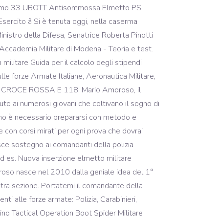
 Elmo 33 UBOTT Antisommossa Elmetto PS
cito â Si è tenuta oggi, nella caserma
Ministro della Difesa, Senatrice Roberta Pinotti
. Accademia Militare di Modena - Teoria e test.
militare Guida per il calcolo degli stipendi
ulle forze Armate Italiane, Aeronautica Militare,
stiera CROCE ROSSA E 118. Mario Amoroso, il
aiuto ai numerosi giovani che coltivano il sogno di
liano è necessario prepararsi con metodo e
e con corsi mirati per ogni prova che dovrai
sce sostegno ai comandanti della polizia
lo (ad es. Nuova inserzione elmetto militare
oroso nasce nel 2010 dalla geniale idea del 1°
ostra sezione. Portatemi il comandante della
nti alle forze armate: Polizia, Carabinieri,
ino Tactical Operation Boot Spider Militare