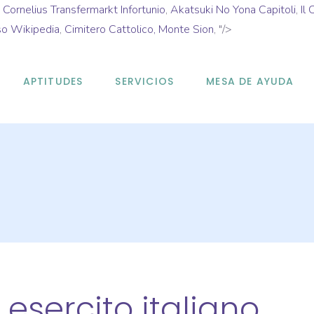
,
Cornelius Transfermarkt Infortunio
,
Akatsuki No Yona Capitoli
,
Il
so Wikipedia
,
Cimitero Cattolico, Monte Sion
, "/>
APTITUDES
SERVICIOS
MESA DE AYUDA
e esercito italiano