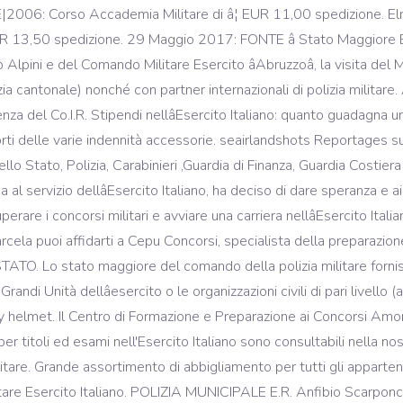
06: Corso Accademia Militare di â¦ EUR 11,00 spedizione.
13,50 spedizione. 29 Maggio 2017: FONTE â Stato Maggiore Eser
lpini e del Comando Militare Esercito âAbruzzoâ, la visita del 
zia cantonale) nonché con partner internazionali di polizia militare
del Co.I.R. Stipendi nellâEsercito Italiano: quanto guadagna un 
porti delle varie indennità accessorie. seairlandshots Reportages s
 dello Stato, Polizia, Carabinieri ,Guardia di Finanza, Guardia Co
sa al servizio dellâEsercito Italiano, ha deciso di dare speranza e 
rare i concorsi militari e avviare una carriera nellâEsercito Ita
rcela puoi affidarti a Cepu Concorsi, specialista della preparazion
STATO. Lo stato maggiore del comando della polizia militare forni
e Grandi Unità dellâesercito o le organizzazioni civili di pari livel
ary helmet. Il Centro di Formazione e Preparazione ai Concorsi Am
 titoli ed esami nell'Esercito Italiano sono consultabili nella n
litare. Grande assortimento di abbigliamento per tutti gli appartene
itare Esercito Italiano. POLIZIA MUNICIPALE E.R. Anfibio Scarponc