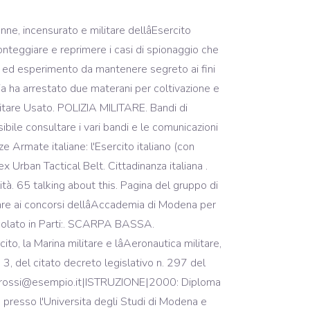
ne, incensurato e militare dellâEsercito
ronteggiare e reprimere i casi di spionaggio che
etto ed esperimento da mantenere segreto ai fini
zia ha arrestato due materani per coltivazione e
tare Usato. POLIZIA MILITARE. Bandi di
ssibile consultare i vari bandi e le comunicazioni
e Armate italiane: l'Esercito italiano (con
x Urban Tactical Belt. Cittadinanza italiana .
à. 65 talking about this. Pagina del gruppo di
are ai concorsi dellâAccademia di Modena per
rticolato in Parti:. SCARPA BASSA.
ito, la Marina militare e lâAeronautica militare,
 3, del citato decreto legislativo n. 297 del
ario.rossi@esempio.it|ISTRUZIONE|2000: Diploma
presso l'Universita degli Studi di Modena e