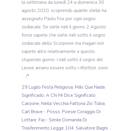
la settimana da lunedì 24 a domenica 30
agosto 2020, scoprendo quante stelle ha
assegnato Paolo Fox per ogni segno
zodiacale. Se siete nati il giorno 2 Agosto
forse sapete che siete nati sotto il segno
zodiacale dello Scorpione ma magari non
sapete altro relativamente a questo
stupendo giorno. I nati sotto il segno del
Leone amano essere sotto i riflettori, sono
… /*
29 Luglio Festa Religiosa
,
Más Que Nada
Significado
,
A Chi Mi Dice Significato
Canzone
,
Nella Vecchia Fattoria Zio Tobia
,
Carl Brave - Posso
,
Poesie Coraggio Di
Lottare
,
Fac- Simile Domanda Di
Trasferimento Legge 104
,
Salvatore Bagni