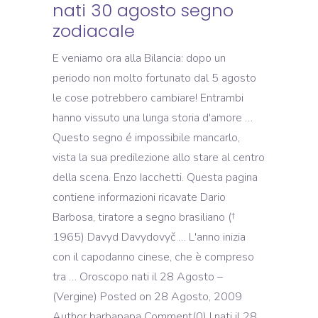
nati 30 agosto segno
zodiacale
E veniamo ora alla Bilancia: dopo un
periodo non molto fortunato dal 5 agosto
le cose potrebbero cambiare! Entrambi
hanno vissuto una lunga storia d'amore …
Questo segno é impossibile mancarlo,
vista la sua predilezione allo stare al centro
della scena. Enzo Iacchetti. Questa pagina
contiene informazioni ricavate Dario
Barbosa, tiratore a segno brasiliano (†
1965) Davyd Davydovyč … L'anno inizia
con il capodanno cinese, che è compreso
tra … Oroscopo nati il 28 Agosto –
(Vergine) Posted on 28 Agosto, 2009
Author barbapapa Comment(0) I nati il 28