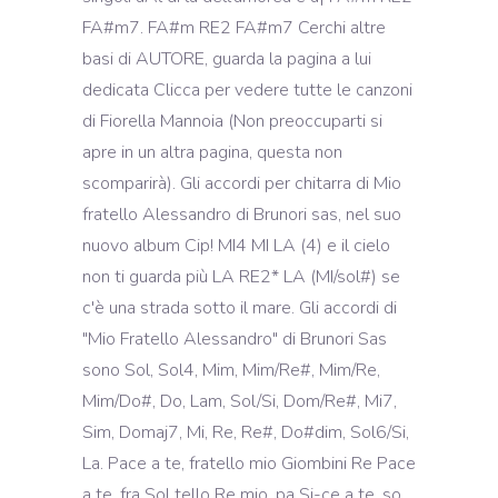
FA#m7. FA#m RE2 FA#m7 Cerchi altre
basi di AUTORE, guarda la pagina a lui
dedicata Clicca per vedere tutte le canzoni
di Fiorella Mannoia (Non preoccuparti si
apre in un altra pagina, questa non
scomparirà). Gli accordi per chitarra di Mio
fratello Alessandro di Brunori sas, nel suo
nuovo album Cip! MI4 MI LA (4) e il cielo
non ti guarda più LA RE2* LA (MI/sol#) se
c'è una strada sotto il mare. Gli accordi di
"Mio Fratello Alessandro" di Brunori Sas
sono Sol, Sol4, Mim, Mim/Re#, Mim/Re,
Mim/Do#, Do, Lam, Sol/Si, Dom/Re#, Mi7,
Sim, Domaj7, Mi, Re, Re#, Do#dim, Sol6/Si,
La. Pace a te, fratello mio Giombini Re Pace
a te, fra Sol tello Re mio, pa Si-ce a te, so