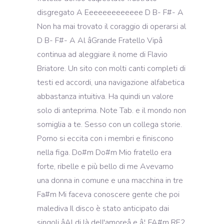
disgregato A Eeeeeeeeeeeee D B- F#- A
Non ha mai trovato il coraggio di operarsi al
D B- F#- A Al âGrande Fratello Vipâ
continua ad aleggiare il nome di Flavio
Briatore. Un sito con molti canti completi di
testi ed accordi, una navigazione alfabetica
abbastanza intuitiva. Ha quindi un valore
solo di anteprima. Note Tab. e il mondo non
somiglia a te. Sesso con un collega storie.
Porno si eccita con i membri e finiscono
nella figa. Do#m Do#m Mio fratello era
forte, ribelle e più bello di me Avevamo
una donna in comune e una macchina in tre
Fa#m Mi faceva conoscere gente che poi
malediva Il disco è stato anticipato dai
singoli âAl di là dell'amoreâ e â¦ FA#m RE2