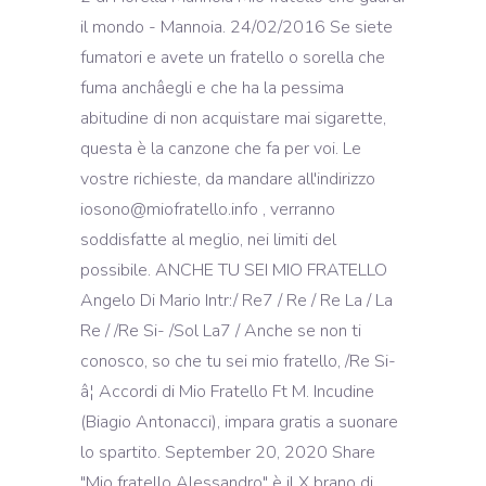
il mondo - Mannoia. 24/02/2016 Se siete
fumatori e avete un fratello o sorella che
fuma anchâegli e che ha la pessima
abitudine di non acquistare mai sigarette,
questa è la canzone che fa per voi. Le
vostre richieste, da mandare all'indirizzo
iosono@miofratello.info , verranno
soddisfatte al meglio, nei limiti del
possibile. ANCHE TU SEI MIO FRATELLO
Angelo Di Mario Intr:/ Re7 / Re / Re La / La
Re / /Re Si- /Sol La7 / Anche se non ti
conosco, so che tu sei mio fratello, /Re Si-
â¦ Accordi di Mio Fratello Ft M. Incudine
(Biagio Antonacci), impara gratis a suonare
lo spartito. September 20, 2020 Share
"Mio fratello Alessandro" è il X brano di