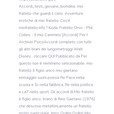
Accordi_testi_giovane_biondina. mio
fratello che guardi il cielo. Avventure
erotiche di mio fratello. Cos'è
miofratello.info ? Koda, Fratello Orso - Phil
Collins - Il mio Cammino [Accordi] Per l'
Archivio PsicoAccordi completo con tutti
gli altri brani dei lungometraggi Walt
Disney , cliccare QUI Pubblicato da Per
questo non è nemmeno selezionabile. mio
fratello è figlio unico rino gaetano
immaggini suoni poesia Re Pace nella
scuola e Si-nella fabbrica, Re nella politica
e La7 nello sport. Gli accordi di Mio fratello
è figlio unico, brano di Rino Gaetano (1976)
che descrive metaforicamente un fratello
molto particolare. Intro: Do#m Do#m Mio