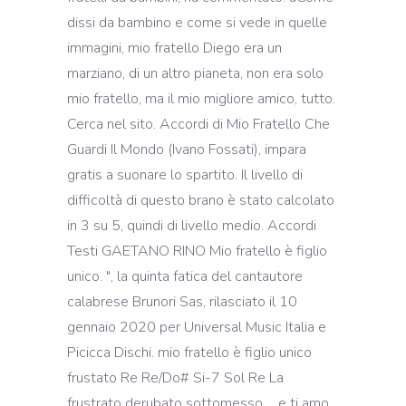
dissi da bambino e come si vede in quelle
immagini, mio fratello Diego era un
marziano, di un altro pianeta, non era solo
mio fratello, ma il mio migliore amico, tutto.
Cerca nel sito. Accordi di Mio Fratello Che
Guardi Il Mondo (Ivano Fossati), impara
gratis a suonare lo spartito. Il livello di
difficoltà di questo brano è stato calcolato
in 3 su 5, quindi di livello medio. Accordi
Testi GAETANO RINO Mio fratello è figlio
unico. ", la quinta fatica del cantautore
calabrese Brunori Sas, rilasciato il 10
gennaio 2020 per Universal Music Italia e
Picicca Dischi. mio fratello è figlio unico
frustato Re Re/Do# Si-7 Sol Re La
frustrato derubato sottomesso ... e ti amo