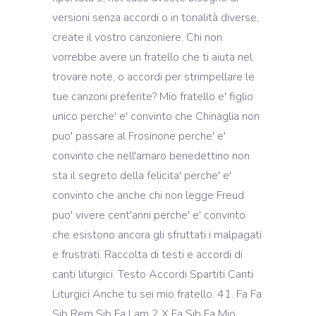
versioni senza accordi o in tonalità diverse,
create il vostro canzoniere. Chi non
vorrebbe avere un fratello che ti aiuta nel
trovare note, o accordi per strimpellare le
tue canzoni preferite? Mio fratello e' figlio
unico perche' e' convinto che Chinaglia non
puo' passare al Frosinone perche' e'
convinto che nell'amaro benedettino non
sta il segreto della felicita' perche' e'
convinto che anche chi non legge Freud
puo' vivere cent'anni perche' e' convinto
che esistono ancora gli sfruttati i malpagati
e frustrati. Raccolta di testi e accordi di
canti liturgici. Testo Accordi Spartiti Canti
Liturgici Anche tu sei mio fratello. 41. Fa Fa
Sib Rem Sib Fa Lam 2 X Fa Sib Fa Mio