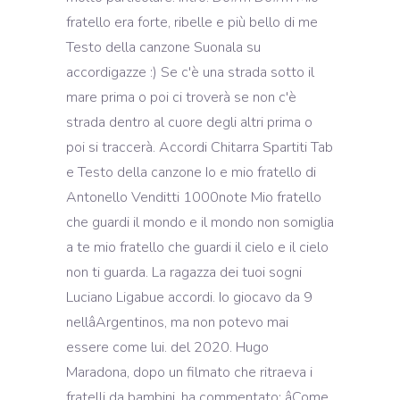
fratello era forte, ribelle e più bello di me
Testo della canzone Suonala su
accordigazze :) Se c'è una strada sotto il
mare prima o poi ci troverà se non c'è
strada dentro al cuore degli altri prima o
poi si traccerà. Accordi Chitarra Spartiti Tab
e Testo della canzone Io e mio fratello di
Antonello Venditti 1000note Mio fratello
che guardi il mondo e il mondo non somiglia
a te mio fratello che guardi il cielo e il cielo
non ti guarda. La ragazza dei tuoi sogni
Luciano Ligabue accordi. Io giocavo da 9
nellâArgentinos, ma non potevo mai
essere come lui. del 2020. Hugo
Maradona, dopo un filmato che ritraeva i
fratelli da bambini, ha commentato: âCome