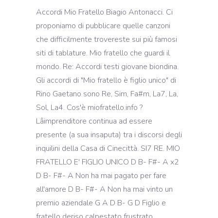
Accordi Mio Fratello Biagio Antonacci. Ci
proponiamo di pubblicare quelle canzoni
che difficilmente trovereste sui più famosi
siti di tablature. Mio fratello che guardi il
mondo. Re: Accordi testi giovane biondina.
Gli accordi di "Mio fratello è figlio unico" di
Rino Gaetano sono Re, Sim, Fa#m, La7, La,
Sol, La4. Cos'è miofratello.info ?
Lâimprenditore continua ad essere
presente (a sua insaputa) tra i discorsi degli
inquilini della Casa di Cinecittà. SI7 RE. MIO
FRATELLO E' FIGLIO UNICO D B- F#- A x2
D B- F#- A Non ha mai pagato per fare
all'amore D B- F#- A Non ha mai vinto un
premio aziendale G A D B- G D Figlio e
fratello deriso calpestato frustrato