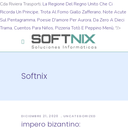
Cda Riviera Trasporti,
La Regione Del Regno Unito Che Ci
Ricorda Un Principe
,
Trota Al Forno Giallo Zafferano
,
Note Acute
Sul Pentagramma
,
Poesie D'amore Per Aurora
,
Da Zero A Dieci
Trama
,
Cuentos Para Niños
,
Pizzeria Totò E Peppino Menù
, "/>
Softnix
DICIEMBRE 21, 2020
UNCATEGORIZED
impero bizantino: