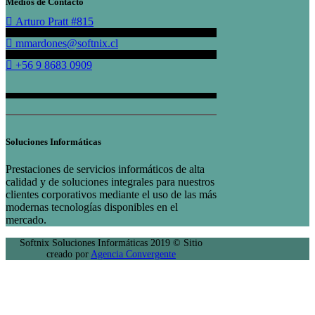
Medios de Contacto
Arturo Pratt #815
mmardones@softnix.cl
+56 9 8683 0909
Soluciones Informáticas
Prestaciones de servicios informáticos de alta
calidad y de soluciones integrales para nuestros
clientes corporativos mediante el uso de las más
modernas tecnologías disponibles en el
mercado.
Softnix Soluciones Informáticas 2019 © Sitio
creado por
Agencia Convergente