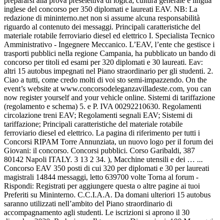
prepararsi alla prova preselettiva di logica, cultura generale e lingua
inglese del concorso per 350 diplomati e laureati EAV. NB: La
redazione di mininterno.net non si assume alcuna responsabilità
riguardo al contenuto dei messaggi. Principali caratteristiche del
materiale rotabile ferroviario diesel ed elettrico I. Specialista Tecnico
Amministrativo - Ingegnere Meccanico. L’EAV, l’ente che gestisce i
trasporti pubblici nella regione Campania, ha pubblicato un bando di
concorso per titoli ed esami per 320 diplomati e 30 laureati. Eav:
altri 15 autobus impegnati nel Piano straordinario per gli studenti. 2.
Ciao a tutti, come credo molti di voi sto semi-impazzendo. On the
event’s website at www.concorsodeleganzavilladeste.com, you can
now register yourself and your vehicle online. Sistemi di tariffazione
(regolamento e schema) 5. e P. IVA 00292210630. Regolamenti
circolazione treni EAV; Regolamenti segnali EAV; Sistemi di
tariffazione; Principali caratteristiche del materiale rotabile
ferroviario diesel ed elettrico. La pagina di riferimento per tutti i
Concorsi RIPAM Torre Annunziata, un nuovo logo per il forum dei
Giovani: il concorso. Concorsi pubblici. Corso Garibaldi, 387
80142 Napoli ITALY. 3 13 2 34. ), Macchine utensili e dei … ...
Concorso EAV 350 posti di cui 320 per diplomati e 30 per laureati
magistrali 14844 messaggi, letto 639700 volte Torna al forum -
Rispondi: Registrati per aggiungere questa o altre pagine ai tuoi
Preferiti su Mininterno. C.C.I.A.A. Da domani ulteriori 15 autobus
saranno utilizzati nell’ambito del Piano straordinario di
accompagnamento agli studenti. Le iscrizioni si aprono il 30