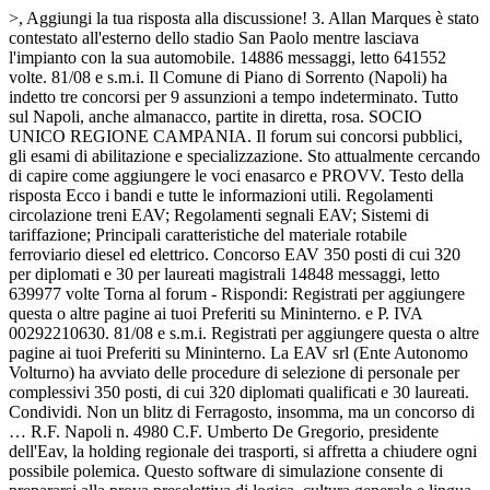
>, Aggiungi la tua risposta alla discussione! 3. Allan Marques è stato
contestato all'esterno dello stadio San Paolo mentre lasciava
l'impianto con la sua automobile. 14886 messaggi, letto 641552
volte. 81/08 e s.m.i. Il Comune di Piano di Sorrento (Napoli) ha
indetto tre concorsi per 9 assunzioni a tempo indeterminato. Tutto
sul Napoli, anche almanacco, partite in diretta, rosa. SOCIO
UNICO REGIONE CAMPANIA. Il forum sui concorsi pubblici,
gli esami di abilitazione e specializzazione. Sto attualmente cercando
di capire come aggiungere le voci enasarco e PROVV. Testo della
risposta Ecco i bandi e tutte le informazioni utili. Regolamenti
circolazione treni EAV; Regolamenti segnali EAV; Sistemi di
tariffazione; Principali caratteristiche del materiale rotabile
ferroviario diesel ed elettrico. Concorso EAV 350 posti di cui 320
per diplomati e 30 per laureati magistrali 14848 messaggi, letto
639977 volte Torna al forum - Rispondi: Registrati per aggiungere
questa o altre pagine ai tuoi Preferiti su Mininterno. e P. IVA
00292210630. 81/08 e s.m.i. Registrati per aggiungere questa o altre
pagine ai tuoi Preferiti su Mininterno. La EAV srl (Ente Autonomo
Volturno) ha avviato delle procedure di selezione di personale per
complessivi 350 posti, di cui 320 diplomati qualificati e 30 laureati.
Condividi. Non un blitz di Ferragosto, insomma, ma un concorso di
… R.F. Napoli n. 4980 C.F. Umberto De Gregorio, presidente
dell'Eav, la holding regionale dei trasporti, si affretta a chiudere ogni
possibile polemica. Questo software di simulazione consente di