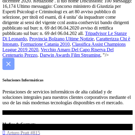
dicembre 2020. Redazione . Il tuo nome Discussioni: 100 Messaggi:
16,174 Ultimo messaggio: Concorso ministero di Giustizia per
Esperti Psicologi e Criminologi ex art 80 avviso pubblico di
selezione, per titoli ed esami, di 4 unita’ da inquadrare come
dirigente ai sensi del vigente ccnl asstra-confservizi bando dirigenti
pubblicato sul burc n. 69 del 06.04.2020 avviso di rettifica
pubblicato sul burc n. 69 del 06.04.202 all.
Tripadvisor Le Stanze
Di Leonardo
,
Provincia Bolzano Ultime Notizie
,
Caratterizza Chi è
Intonato
,
Formazione Catania 2010
,
Classifica Assist Champions
League 2019 2020
,
Vecchio Amaro Del Capo Riserva Del
Centenario Prezzo
,
Darwin Awards Film Streaming
, "/>
Soluciones Informáticas
Prestaciones de servicios informáticos de alta calidad y de
soluciones integrales para nuestros clientes corporativos mediante el
uso de las más modernas tecnologías disponibles en el mercado.
Medios de Contacto
Arturo Pratt #815