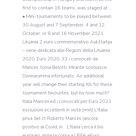
first to contain 16 teams, was staged at …
• Mini-tournaments to be played between
30 August and 7 September, 4 and 12
October, or 8 and 16 November 2021.
Lituania 2 euro commemorativo Aukštaitija
– serie dedicata alle Regioni della Lituania
2020. Euro 2020, 33 i convocati da
Mancini: torna Belotti, Mirante sostiuisce
Donnarumma infortunato. An additional
year will change their starting XIs for these
tournament favourites, but by how much?
Italia Mancini ed i convocati per Euro 2021
esclusioni eccellenti in vista (rmrl) L'Italia
priva del ct Roberto Mancini (ancora
positivo al Covid, in… L'Italia cerca il bis
europeo, inizia la corsa a UEFA eEuro