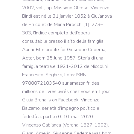
2002, vol.I, pp. Massimo Olcese. Vincenzo
Bindi est né le 31 janvier 1852 à Giulianova
de Errico et de Maria Pirocchi [1]. 273–
303, l'Indice completo dell'opera
consultabile presso il sito della famiglia
Aurini. Film profile for Giuseppe Cederna,
Actor, born 25 June 1957. Storia di una
famiglia teatrale 1921-2012 de Niccolini,
Francesco, Seghizzi, Loris: ISBN:
9788872183540 sur amazon.fr, des
millions de livres livrés chez vous en 1 jour
Giulia Brena is on Facebook. Vincenzo
Balzamo, serietà d’impegno politico e
fedeltà al partito 0. 10-mar-2020 -
Vincenzo Cabianca (Verona, 1827-1902).
Gianni Amelio. Giuseppe Cederna was born