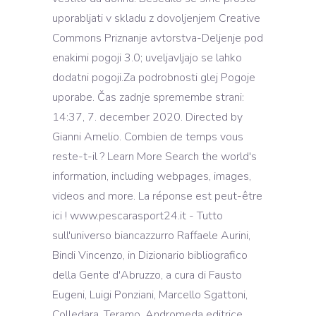
uporabljati v skladu z dovoljenjem Creative
Commons Priznanje avtorstva-Deljenje pod
enakimi pogoji 3.0; uveljavljajo se lahko
dodatni pogoji.Za podrobnosti glej Pogoje
uporabe. Čas zadnje spremembe strani:
14:37, 7. december 2020. Directed by
Gianni Amelio. Combien de temps vous
reste-t-il ? Learn More Search the world's
information, including webpages, images,
videos and more. La réponse est peut-être
ici ! www.pescarasport24.it - Tutto
sull'universo biancazzurro Raffaele Aurini,
Bindi Vincenzo, in Dizionario bibliografico
della Gente d'Abruzzo, a cura di Fausto
Eugeni, Luigi Ponziani, Marcello Sgattoni,
Colledara, Teramo, Andromeda editrice,