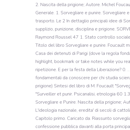
2. Nascita della prigione; Autore. Michel Foucault
Generale. 1. Sorvegliare e punire. Sorvegliare e puni
trasporto. Le 2 In dettaglio principali idee di S
supplizio, punizione, disciplina e prigione. SOR
Raymond Roussel 47 1. Stato controllo sociale 
Titolo del libro Sorvegliare e punire. Foucault m
Casa dei detenuti di Parigi (dove la regola fon
highlight, bookmark or take notes while you read 
ripetizione. E per la festa della Liberazione? 0
fondamentali da conoscere per chi studia scienz
prigione) Sintesi del libro di M. Foucault "Sorveg
"Surveiller et punir. Psicanalisi, etnologia 60 1
Sorvegliare e Punire. Nascita della prigione; Au
L'ideologia nazionale, eredita' di secoli di cattol
Capitolo primo. Caricato da. Riassunto sorvegli
confessione pubblica davanti alla porta principa