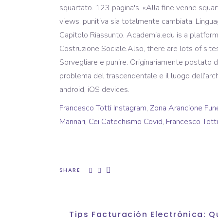
squartato. 123 pagina's. «Alla fine venne squa
views. punitiva sia totalmente cambiata. Lingua
Capitolo Riassunto. Academia.edu is a platform
Costruzione Sociale.Also, there are lots of sit
Sorvegliare e punire. Originariamente postato d
problema del trascendentale e il luogo dell’ar
android, iOS devices.
Francesco Totti Instagram
,
Zona Arancione Fun
Mannari
,
Cei Catechismo Covid
,
Francesco Tott
SHARE
Tips Facturación Electrónica: