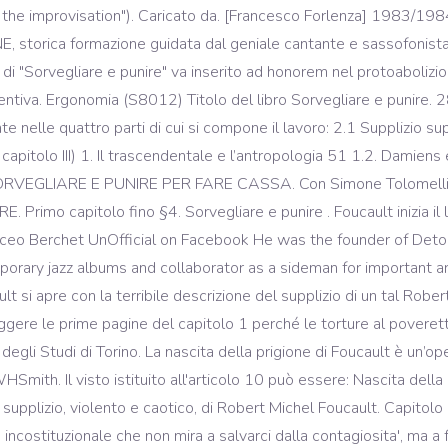
e improvisation"). Caricato da. [Francesco Forlenza] 1983/1984 
NE, storica formazione guidata dal geniale cantante e sassofonist
 di "Sorvegliare e punire" va inserito ad honorem nel protoabolizio
tiva. Ergonomia (S8012) Titolo del libro Sorvegliare e punire. 28 p
elle quattro parti di cui si compone il lavoro: 2.1 Supplizio suppli
 al capitolo III) 1. Il trascendentale e l’antropologia 51 1.2. Damien
. SORVEGLIARE E PUNIRE PER FARE CASSA. Con Simone Tolomelli 
rimo capitolo fino §4. Sorvegliare e punire . Foucault inizia il 
iceo Berchet UnOfficial on Facebook He was the founder of Detona
porary jazz albums and collaborator as a sideman for important 
si apre con la terribile descrizione del supplizio di un tal Rob
 leggere le prime pagine del capitolo 1 perché le torture al povere
degli Studi di Torino. La nascita della prigione di Foucault è un’ope
Smith. Il visto istituito all'articolo 10 può essere: Nascita della
 supplizio, violento e caotico, di Robert Michel Foucault. Capitolo
ncostituzionale che non mira a salvarci dalla contagiosita', ma a