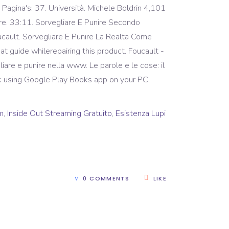
Pagina's: 37. Università. Michele Boldrin 4,101
nire. 33:11. Sorvegliare E Punire Secondo
ucault. Sorvegliare E Punire La Realta Come
at guide whilerepairing this product. Foucault -
iare e punire nella www. Le parole e le cose: il
ok using Google Play Books app on your PC,
m
,
Inside Out Streaming Gratuito
,
Esistenza Lupi
0 COMMENTS
LIKE