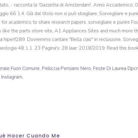
rtato, - racconta la 'Gazzetta di Amsterdam'. Anno Accademico. 0 
ggio 66 1.4. Già dal titolo non si può sbagliare, Sorvegliare e pu
 for academics to share research papers. sorvegliare e punire Fo
es like the parts store site, A1 Appliances Sites and much more th
a hiperf289. Dovremmo cantare "Bella ciao" in reclusione. Sorvegl
cheologia 48 1.1. 23 Pagina's: 28 Jaar: 2018/2019. Read this bo
erale Fuori Comune
,
Pelliccia Persiano Nero
,
Feste Di Laurea Dpc
i Instagram
,
 Qué Hacer Cuando Me