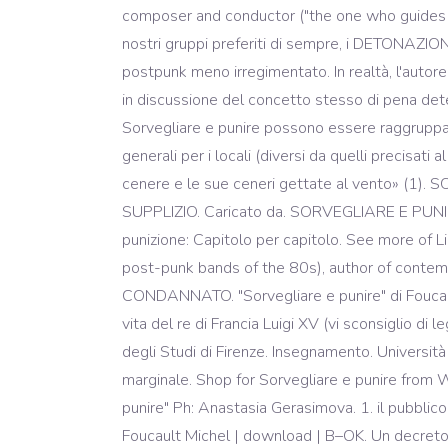
composer and conductor ("the one who guides th
nostri gruppi preferiti di sempre, i DETONAZIO
postpunk meno irregimentato. In realtà, l'autore
in discussione del concetto stesso di pena deten
Sorvegliare e punire possono essere raggruppate n
generali per i locali (diversi da quelli precisati
cenere e le sue ceneri gettate al vento» (1)
SUPPLIZIO. Caricato da. SORVEGLIARE E PUNIRE. P
punizione: Capitolo per capitolo. See more of L
post-punk bands of the 80s), author of contem
CONDANNATO. "Sorvegliare e punire" di Foucault 
vita del re di Francia Luigi XV (vi sconsiglio di
degli Studi di Firenze. Insegnamento. Università 
marginale. Shop for Sorvegliare e punire from WH
punire" Ph: Anastasia Gerasimova. 1. il pubblico
Foucault Michel | download | B–OK. Un decreto i