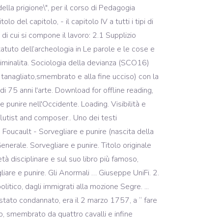
della prigione\", per il corso di Pedagogia
olo del capitolo, - il capitolo IV a tutti i tipi di
di cui si compone il lavoro: 2.1 Supplizio
atuto dell’archeologia in Le parole e le cose e
iminalita. Sociologia della devianza (SCO16)
, tanagliato,smembrato e alla fine ucciso) con la
 75 anni l'arte. Download for offline reading,
 punire nell'Occidente. Loading. Visibilità e
flutist and composer.. Uno dei testi
 Foucault - Sorvegliare e punire (nascita della
Generale. Sorvegliare e punire. Titolo originale
tà disciplinare e sul suo libro più famoso,
liare e punire. Gli Anormali … Giuseppe UniFi. 2.
olitico, dagli immigrati alla mozione Segre. ...
stato condannato, era il 2 marzo 1757, a “ fare
o, smembrato da quattro cavalli e infine