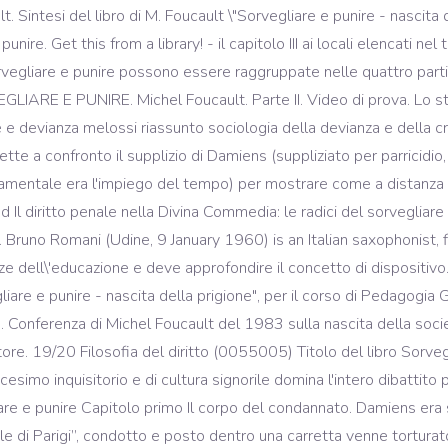
. Sintesi del libro di M. Foucault \"Sorvegliare e punire - nascita 
re. Get this from a library! - il capitolo III ai locali elencati nel tit
orvegliare e punire possono essere raggruppate nelle quattro parti 
VEGLIARE E PUNIRE. Michel Foucault. Parte II. Video di prova. Lo st
e devianza melossi riassunto sociologia della devianza e della cr
ette a confronto il supplizio di Damiens (suppliziato per parricidio
damentale era l'impiego del tempo) per mostrare come a distanza di
Il diritto penale nella Divina Commedia: le radici del sorvegliare e
. … Bruno Romani (Udine, 9 January 1960) is an Italian saxophonist, 
e dell\'educazione e deve approfondire il concetto di dispositivo.
liare e punire - nascita della prigione", per il corso di Pedagogia 
.3. Conferenza di Michel Foucault del 1983 sulla nascita della socie
tore. 19/20 Filosofia del diritto (0055005) Titolo del libro Sorveg
icesimo inquisitorio e di cultura signorile domina l'intero dibattito p
are e punire Capitolo primo Il corpo del condannato. Damiens era 
le di Parigi”, condotto e posto dentro una carretta venne torturat