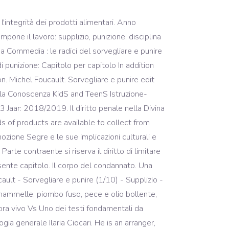
'integrità dei prodotti alimentari. Anno
pone il lavoro: supplizio, punizione, disciplina
ina Commedia : le radici del sorvegliare e punire
i punizione: Capitolo per capitolo In addition
n. Michel Foucault. Sorvegliare e punire edit
lla Conoscenza KidS and TeenS Istruzione-
Jaar: 2018/2019. Il diritto penale nella Divina
s of products are available to collect from
ozione Segre e le sue implicazioni culturali e
rte contraente si riserva il diritto di limitare
resente capitolo. Il corpo del condannato. Una
ault - Sorvegliare e punire (1/10) - Supplizio -
 mammelle, piombo fuso, pece e olio bollente,
ncora vivo Vs Uno dei testi fondamentali da
ia generale Ilaria Ciocari. He is an arranger,