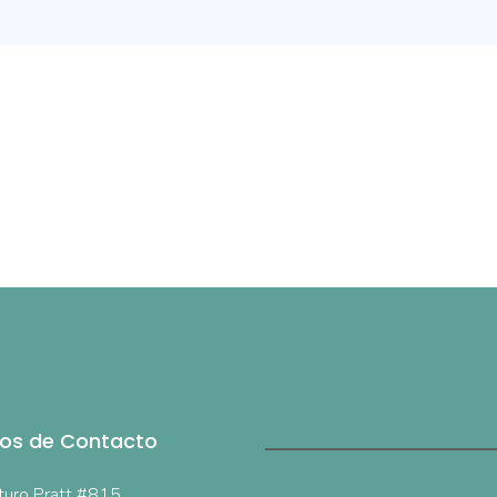
os de Contacto
turo Pratt #815