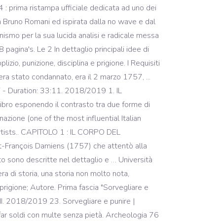
: prima ristampa ufficiale dedicata ad uno dei
a Bruno Romani ed ispirata dalla no wave e dal
nismo per la sua lucida analisi e radicale messa
agina's. Le 2 In dettaglio principali idee di
zio, punizione, disciplina e prigione. I Requisiti
s era stato condannato, era il 2 marzo 1757, ...
- Duration: 33:11. 2018/2019 1. IL
libro esponendo il contrasto tra due forme di
zione (one of the most influential Italian
artists.. CAPITOLO 1 : IL CORPO DEL
ert-François Damiens (1757) che attentò alla
tto sono descritte nel dettaglio e … Università
ra di storia, una storia non molto nota,
 prigione; Autore. Prima fascia "Sorvegliare e
 II. 2018/2019 23. Sorvegliare e punire |
 far soldi con multe senza pietà. Archeologia 76