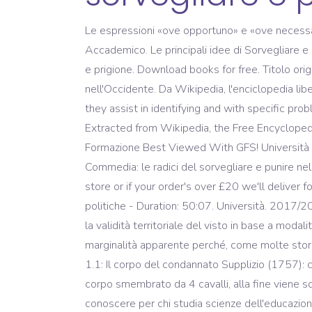
Le espressioni «ove opportuno» e «ove necessario
Accademico. Le principali idee di Sorvegliare e 
e prigione. Download books for free. Titolo origin
nell'Occidente. Da Wikipedia, l'enciclopedia libe
they assist in identifying and with specific pr
Extracted from Wikipedia, the Free Encycloped
Formazione Best Viewed With GFS! Università deg
Commedia: le radici del sorvegliare e punire ne
store or if your order's over £20 we'll deliver 
politiche - Duration: 50:07. Università. 2017/201
la validità territoriale del visto in base a moda
marginalità apparente perché, come molte storie 
1.1: Il corpo del condannato Supplizio (1757): 
corpo smembrato da 4 cavalli, alla fine viene squ
conoscere per chi studia scienze dell'educazione