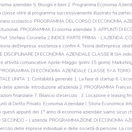
aziendale 5. Bisogni e beni 2. Programma Economia Aziendal
 classe oltre al programma successivamente illustrato ha partec
erno dell’orario scolastico. PROGRAMMA DEL CORSO DI ECONOMI
tuzionali. PROGRAMMA Economia aziendale 3. APPUNTI DI EC
ogie Prof. Stefano Coronella 2 INDICE PARTE PRIMA - L’AZIEND
ia dell'impresa: esistenza e confini 4. Teoria dell'impresa: o
ISCIPLINARE DI ECONOMIA AZIENDALE CLASSE III SIA individuare
re attività comunicative Aprile-Maggio (primi 15 giorni): Marketin
uzionali. PROGRAMMA DI ECONOMIA AZIENDALE CLASSE 5^A TO
TA’ 1: Contabilità generale 1. La fase di startup 6. L’econom
di vita delle aziende. Introduzione all'azienda 2. PROGRAMMA 
finanziarie 7. Bilancio d'esercizio ; 3. Locazione e leasing fin
ti di Diritto Privato, Economia Aziendale I, Storia Economica, In
n questi appunti del 1° anno di economia aziendale siamo sicur
APITOLO SECONDO – L’azienda. PROGRAMMAZIONE DI ECONOMIA 
cizio delle imprese individuali e delle società di persone. La cont