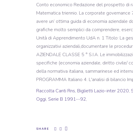
Conto economico Redazione del prospetto di ra
Matematica triennio. La corporate governance 7.
avere un’ ottima guida di economia aziendale dov
grafiche molto semplici da comprendere, e
Unità di Apprendimento UdA n. 1 Titolo: La gesti
organizzativi aziendali,documentare le proce
AZIENDALE CLASSE 5 ° S.I.A. Le immobilizzazion
specifiche (economia aziendale, diritto civile/ 
della normativa italiana, sammarinese ed inter
PROGRAMMA Italiano 4. L'analisi di bilancio Impr
Raccolta Canti Rns
,
Biglietti Lazio-inter 2020
,
Oggi
,
Serie B 1991--92
,
SHARE