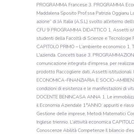
PROGRAMMA Francese 3. PROGRAMMA Economia 
Maddalena Sposito Prof.ssa Patrizia Oggianu La
azione” di JA Italia (A.S.L) svolto all’int
CFU 9 PROGRAMMA DIDATTICO 1. Assetti isti
studenti della Facoltà di Scienze e Tecnol
CAPITOLO PRIMO – L’ambiente economico 1. Teor
L'azienda. Concetti base 3. PROGRAMMAZIONE D
comunicazione integrata d’impresa, per realizza
prodotto Raccogliere dati, Assetti istit
ECONOMICA-FINANZIARIA E SOCIO-AMBIENTALE UNI
condizioni di esistenza e le manifestazioni 
DOCENTE BENINCASA ANNA 1. Le immobilizzazioni 
il Economia Aziendale 1°ANNO: appunti e riassun
Gestione delle imprese, Metodi Matematici Co
Inglese triennio. L’attività economica C
Conoscenze Abilità Competenze Il bilancio d’eser