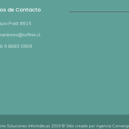
os de Contacto
turo Pratt #815
ardones@softnix.cl
6 9 8683 0909
tnix Soluciones Informáticas 2019 © Sitio creado por
Agencia Converg