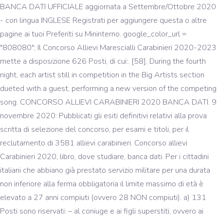
BANCA DATI UFFICIALE aggiornata a Settembre/Ottobre 2020
- con lingua INGLESE Registrati per aggiungere questa o altre
pagine ai tuoi Preferiti su Mininterno. google_color_url =
"808080"; Il Concorso Allievi Marescialli Carabinieri 2020-2023
mette a disposizione 626 Posti, di cui:. [58], During the fourth
night, each artist still in competition in the Big Artists section
dueted with a guest, performing a new version of the competing
song. CONCORSO ALLIEVI CARABINIERI 2020 BANCA DATI. 9
novembre 2020: Pubblicati gli esiti definitivi relativi alla prova
scritta di selezione del concorso, per esami e titoli, per il
reclutamento di 3581 allievi carabinieri. Concorso allievi
Carabinieri 2020, libro, dove studiare, banca dati. Per i cittadini
italiani che abbiano già prestato servizio militare per una durata
non inferiore alla ferma obbligatoria il limite massimo di età è
elevato a 27 anni compiuti (ovvero 28 NON compiuti). a) 131
Posti sono riservati: – al coniuge e ai figli superstiti, ovvero ai