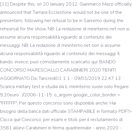
[11] Despite this, on 20 January 2012, Gianmarco Mazzi officially
announced that Tamara Ecclestone would not be one of the
presenters, following her refusal to be in Sanremo during the
rehearsal for the show. NB: La redazione di mininterno.net non si
assume alcuna responsabilità riguardo al contenuto dei
messaggi. NB: La redazione di mininterno.net non si assume
alcuna responsabilità riguardo al contenuto dei messaggi. Il
bando, invece, puoi comodamente scaricarlo qui: BANDO
CONCORSO MARESCIALLO CARABINIERI 2020 TIENITI
AGGIORNATO Da: Tancredi01 1 1 - 09/01/2019 22.47.13
Scarica military test e studia da li, mininterno vuole solo fregare
9,20euro . //2006-11-15: o_argom google_color_border =
"FFFFFF"; Per questo concorso sono disponibili anche: Hai
bisogno della banca dati ufficiale STAMPABILE in formato PDF?>
Clicca qui! Concorso, per esami e titoli, per il reclutamento di
3581 allievi Carabinieri in ferma quadriennale - anno 2020 -