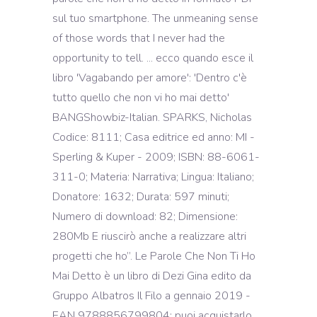
sul tuo smartphone. The unmeaning sense
of those words that I never had the
opportunity to tell. ... ecco quando esce il
libro 'Vagabando per amore': 'Dentro c'è
tutto quello che non vi ho mai detto'
BANGShowbiz-Italian. SPARKS, Nicholas
Codice: 8111; Casa editrice ed anno: MI -
Sperling & Kuper - 2009; ISBN: 88-6061-
311-0; Materia: Narrativa; Lingua: Italiano;
Donatore: 1632; Durata: 597 minuti;
Numero di download: 82; Dimensione:
280Mb E riuscirò anche a realizzare altri
progetti che ho”. Le Parole Che Non Ti Ho
Mai Detto è un libro di Dezi Gina edito da
Gruppo Albatros Il Filo a gennaio 2019 -
EAN 9788856799804: puoi acquistarlo