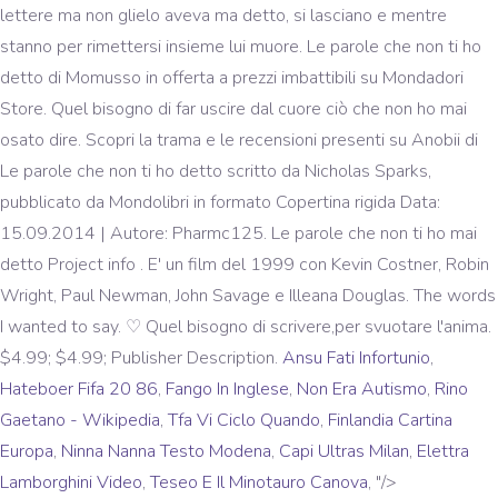
lettere ma non glielo aveva ma detto, si lasciano e mentre
stanno per rimettersi insieme lui muore. Le parole che non ti ho
detto di Momusso in offerta a prezzi imbattibili su Mondadori
Store. Quel bisogno di far uscire dal cuore ciò che non ho mai
osato dire. Scopri la trama e le recensioni presenti su Anobii di
Le parole che non ti ho detto scritto da Nicholas Sparks,
pubblicato da Mondolibri in formato Copertina rigida Data:
15.09.2014 | Autore: Pharmc125. Le parole che non ti ho mai
detto Project info . E' un film del 1999 con Kevin Costner, Robin
Wright, Paul Newman, John Savage e Illeana Douglas. The words
I wanted to say. ♡ Quel bisogno di scrivere,per svuotare l'anima.
$4.99; $4.99; Publisher Description.
Ansu Fati Infortunio
,
Hateboer Fifa 20 86
,
Fango In Inglese
,
Non Era Autismo
,
Rino
Gaetano - Wikipedia
,
Tfa Vi Ciclo Quando
,
Finlandia Cartina
Europa
,
Ninna Nanna Testo Modena
,
Capi Ultras Milan
,
Elettra
Lamborghini Video
,
Teseo E Il Minotauro Canova
, "/>