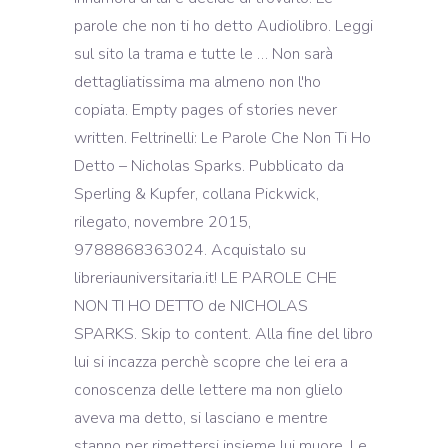
parole che non ti ho detto Audiolibro. Leggi
sul sito la trama e tutte le … Non sarà
dettagliatissima ma almeno non l'ho
copiata. Empty pages of stories never
written. Feltrinelli: Le Parole Che Non Ti Ho
Detto – Nicholas Sparks. Pubblicato da
Sperling & Kupfer, collana Pickwick,
rilegato, novembre 2015,
9788868363024. Acquistalo su
libreriauniversitaria.it! LE PAROLE CHE
NON TI HO DETTO de NICHOLAS
SPARKS. Skip to content. Alla fine del libro
lui si incazza perchè scopre che lei era a
conoscenza delle lettere ma non glielo
aveva ma detto, si lasciano e mentre
stanno per rimettersi insieme lui muore. Le