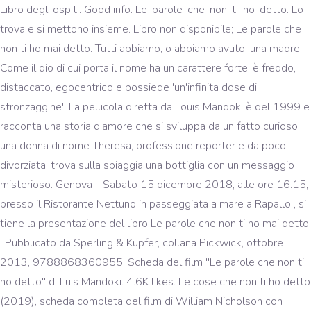
Libro degli ospiti. Good info. Le-parole-che-non-ti-ho-detto. Lo
trova e si mettono insieme. Libro non disponibile; Le parole che
non ti ho mai detto. Tutti abbiamo, o abbiamo avuto, una madre.
Come il dio di cui porta il nome ha un carattere forte, è freddo,
distaccato, egocentrico e possiede 'un'infinita dose di
stronzaggine'. La pellicola diretta da Louis Mandoki è del 1999 e
racconta una storia d'amore che si sviluppa da un fatto curioso:
una donna di nome Theresa, professione reporter e da poco
divorziata, trova sulla spiaggia una bottiglia con un messaggio
misterioso. Genova - Sabato 15 dicembre 2018, alle ore 16.15,
presso il Ristorante Nettuno in passeggiata a mare a Rapallo , si
tiene la presentazione del libro Le parole che non ti ho mai detto
. Pubblicato da Sperling & Kupfer, collana Pickwick, ottobre
2013, 9788868360955. Scheda del film ''Le parole che non ti
ho detto'' di Luis Mandoki. 4.6K likes. Le cose che non ti ho detto
(2019), scheda completa del film di William Nicholson con