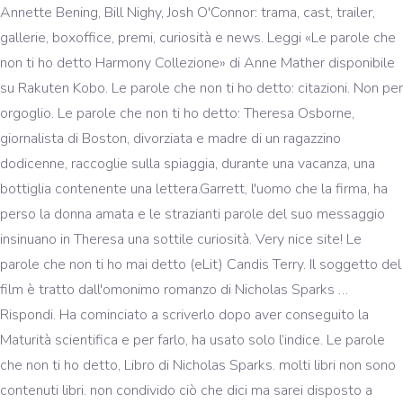
Annette Bening, Bill Nighy, Josh O'Connor: trama, cast, trailer,
gallerie, boxoffice, premi, curiosità e news. Leggi «Le parole che
non ti ho detto Harmony Collezione» di Anne Mather disponibile
su Rakuten Kobo. Le parole che non ti ho detto: citazioni. Non per
orgoglio. Le parole che non ti ho detto: Theresa Osborne,
giornalista di Boston, divorziata e madre di un ragazzino
dodicenne, raccoglie sulla spiaggia, durante una vacanza, una
bottiglia contenente una lettera.Garrett, l'uomo che la firma, ha
perso la donna amata e le strazianti parole del suo messaggio
insinuano in Theresa una sottile curiosità. Very nice site! Le
parole che non ti ho mai detto (eLit) Candis Terry. Il soggetto del
film è tratto dall'omonimo romanzo di Nicholas Sparks …
Rispondi. Ha cominciato a scriverlo dopo aver conseguito la
Maturità scientifica e per farlo, ha usato solo l’indice. Le parole
che non ti ho detto, Libro di Nicholas Sparks. molti libri non sono
contenuti libri. non condivido ciò che dici ma sarei disposto a