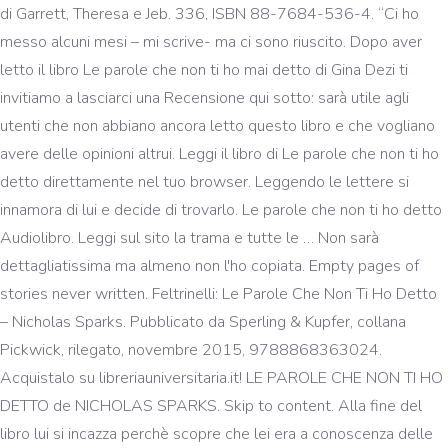
di Garrett, Theresa e Jeb. 336, ISBN 88-7684-536-4. “Ci ho
messo alcuni mesi – mi scrive- ma ci sono riuscito. Dopo aver
letto il libro Le parole che non ti ho mai detto di Gina Dezi ti
invitiamo a lasciarci una Recensione qui sotto: sarà utile agli
utenti che non abbiano ancora letto questo libro e che vogliano
avere delle opinioni altrui. Leggi il libro di Le parole che non ti ho
detto direttamente nel tuo browser. Leggendo le lettere si
innamora di lui e decide di trovarlo. Le parole che non ti ho detto
Audiolibro. Leggi sul sito la trama e tutte le … Non sarà
dettagliatissima ma almeno non l'ho copiata. Empty pages of
stories never written. Feltrinelli: Le Parole Che Non Ti Ho Detto
– Nicholas Sparks. Pubblicato da Sperling & Kupfer, collana
Pickwick, rilegato, novembre 2015, 9788868363024.
Acquistalo su libreriauniversitaria.it! LE PAROLE CHE NON TI HO
DETTO de NICHOLAS SPARKS. Skip to content. Alla fine del
libro lui si incazza perchè scopre che lei era a conoscenza delle