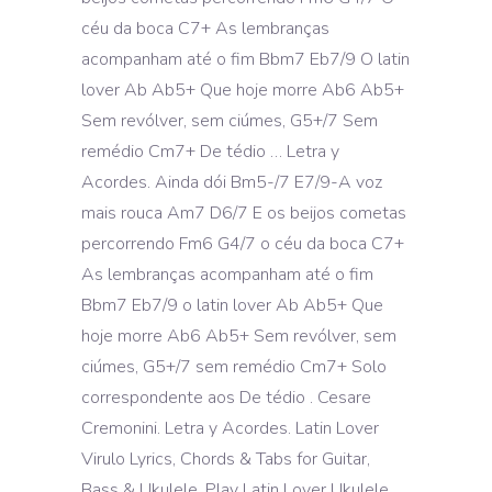
céu da boca C7+ As lembranças
acompanham até o fim Bbm7 Eb7/9 O latin
lover Ab Ab5+ Que hoje morre Ab6 Ab5+
Sem revólver, sem ciúmes, G5+/7 Sem
remédio Cm7+ De tédio … Letra y
Acordes. Ainda dói Bm5-/7 E7/9-A voz
mais rouca Am7 D6/7 E os beijos cometas
percorrendo Fm6 G4/7 o céu da boca C7+
As lembranças acompanham até o fim
Bbm7 Eb7/9 o latin lover Ab Ab5+ Que
hoje morre Ab6 Ab5+ Sem revólver, sem
ciúmes, G5+/7 sem remédio Cm7+ Solo
correspondente aos De tédio . Cesare
Cremonini. Letra y Acordes. Latin Lover
Virulo Lyrics, Chords & Tabs for Guitar,
Bass & Ukulele. Play Latin Lover Ukulele