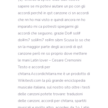
sapere se mi potevi aiutare un po con gli
accordi perché in qst canzone ci sn accordi
che nn ho mai visto e quindi ancora nn ho
imparato mi ca potresti spiegarmi gli
accordi che seguono, grazie Do# sol#
do#m7 sol#m7 re#m sibm Scusa lo so che
sn la maggior parte degli accordi di qst
canzone però nn so proprio dove mettere
le mani Latin lover – Cesare Cremonini
Testo e accordi per
chitarra.Accordichitarra.me è un prodotto di
Wikitesti.com la più grande enciclopedia
musicale italiana, sul nostro sito oltre i testi
delle canzoni potete trovare: traduzioni
delle canzoni, accordi per chitarra, spartiti
musicali e molto altro. acordes da 1o. Latin