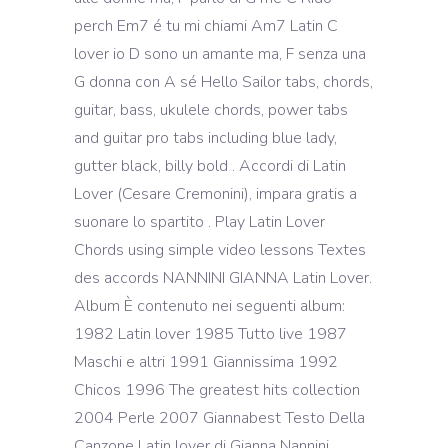
perch Em7 é tu mi chiami Am7 Latin C
lover io D sono un amante ma, F senza una
G donna con A sé Hello Sailor tabs, chords,
guitar, bass, ukulele chords, power tabs
and guitar pro tabs including blue lady,
gutter black, billy bold . Accordi di Latin
Lover (Cesare Cremonini), impara gratis a
suonare lo spartito . Play Latin Lover
Chords using simple video lessons Textes
des accords NANNINI GIANNA Latin Lover.
Album È contenuto nei seguenti album:
1982 Latin lover 1985 Tutto live 1987
Maschi e altri 1991 Giannissima 1992
Chicos 1996 The greatest hits collection
2004 Perle 2007 Giannabest Testo Della
Canzone Latin lover di Gianna Nannini