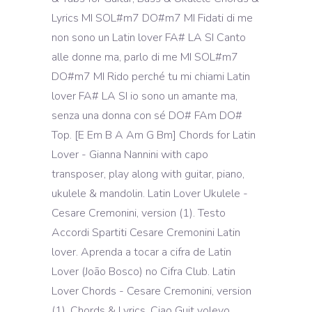
Lyrics MI SOL#m7 DO#m7 MI Fidati di me
non sono un Latin lover FA# LA SI Canto
alle donne ma, parlo di me MI SOL#m7
DO#m7 MI Rido perché tu mi chiami Latin
lover FA# LA SI io sono un amante ma,
senza una donna con sé DO# FAm DO#
Top. [E Em B A Am G Bm] Chords for Latin
Lover - Gianna Nannini with capo
transposer, play along with guitar, piano,
ukulele & mandolin. Latin Lover Ukulele -
Cesare Cremonini, version (1). Testo
Accordi Spartiti Cesare Cremonini Latin
lover. Aprenda a tocar a cifra de Latin
Lover (João Bosco) no Cifra Club. Latin
Lover Chords - Cesare Cremonini, version
(1). Chords & Lyrics. Ciao Guit volevo