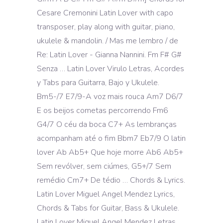
Cesare Cremonini Latin Lover with capo
transposer, play along with guitar, piano,
ukulele & mandolin. / Mas me lembro / de
Re: Latin Lover - Gianna Nannini. Fm F# G#
Senza … Latin Lover Virulo Letras, Acordes
y Tabs para Guitarra, Bajo y Ukulele.
Bm5-/7 E7/9-A voz mais rouca Am7 D6/7
E os beijos cometas percorrendo Fm6
G4/7 O céu da boca C7+ As lembranças
acompanham até o fim Bbm7 Eb7/9 O latin
lover Ab Ab5+ Que hoje morre Ab6 Ab5+
Sem revólver, sem ciúmes, G5+/7 Sem
remédio Cm7+ De tédio … Chords & Lyrics.
Latin Lover Miguel Angel Mendez Lyrics,
Chords & Tabs for Guitar, Bass & Ukulele.
Latin Lover Miguel Angel Mendez Letras,