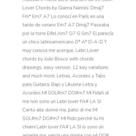
Lover Chords by Gianna Nannini. Dmaj7
Fm* Em7 A7 Lo conocí en París en una
tarde de verano Em7 A7 Dmaj7 Paseaba
por la torre Eifel Am7 D7 G Gm7 El parecía
un chico latinoamericano D* A* D-A-D Y
muy curiosa me acerque. Latin Lover
chords by João Bosco with chords
drawings, easy version, 12 key variations
and much more. Letras, Acordes y Tabs
para Guitarra, Bajo y Ukulele Letra y
Acordes MI SOL#m7 DO#m7 MI Fidati di
me non sono un Latin lover FA# LA SI
Canto alle donne ma, parlo di me MI
SOL#m7 DO#m7 MI Rido perché tu mi
chiami Latin lover FA# LA SI io sono un
amante ma, senza una donna con sé DO#