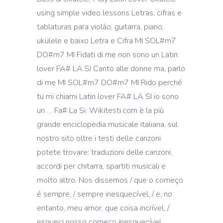
using simple video lessons Letras, cifras e
tablaturas para violão, guitarra, piano,
ukulele e baixo Letra e Cifra MI SOL#m7
DO#m7 MI Fidati di me non sono un Latin
lover FA# LA SI Canto alle donne ma, parlo
di me MI SOL#m7 DO#m7 MI Rido perché
tu mi chiami Latin lover FA# LA SI io sono
un … Fa# La Si. Wikitesti.com è la più
grande enciclopedia musicale italiana, sul
nostro sito oltre i testi delle canzoni
potete trovare: traduzioni delle canzoni,
accordi per chitarra, spartiti musicali e
molto altro. Nos dissemos / que o começo
é sempre, / sempre inesquecível, / e, no
entanto, meu amor, que coisa incrível, /
esqueci nosso começo inesquecível.