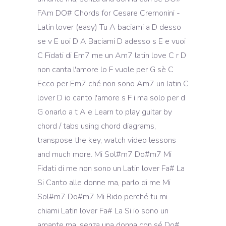
FAm DO# Chords for Cesare Cremonini -
Latin lover (easy) Tu A baciami a D desso
se v E uoi D A Baciami D adesso s E e vuoi
C Fidati di Em7 me un Am7 latin love C r D
non canta l'amore lo F vuole per G sè C
Ecco per Em7 ché non sono Am7 un latin C
lover D io canto l'amore s F i ma solo per d
G onarlo a t A e Learn to play guitar by
chord / tabs using chord diagrams,
transpose the key, watch video lessons
and much more. Mi Sol#m7 Do#m7 Mi
Fidati di me non sono un Latin lover Fa# La
Si Canto alle donne ma, parlo di me Mi
Sol#m7 Do#m7 Mi Rido perché tu mi
chiami Latin lover Fa# La Si io sono un
amante ma, senza una donna con sé Do#