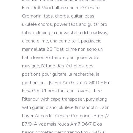
Fam Do# Vuoi ballare con me? Cesare
Cremonini tabs, chords, guitar, bass,
ukulele chords, power tabs and guitar pro
tabs including la nuova stella di broadway,
dicono di me, una come te, il pagliaccio,
marmellata 25 Fidati di me non sono un
Latin lover. Skitarrate pour jouer votre
musique, l'ètude des 'èchelles, des
positions pour guitare, la recherche, la
gestion, la … [C Em Am G Dm A G# D E Fm
F F# Gm] Chords for Latin Lovers - Lee
Ritenour with capo transposer, play along
with guitar, piano, ukulele & mandolin. Latin
Lover Accordi - Cesare Cremonini. Bm5-/7
E7/9-A voz mais rouca Am7 D6/7 E os
beijos cometas percorrendo Fm6 G4/7 O