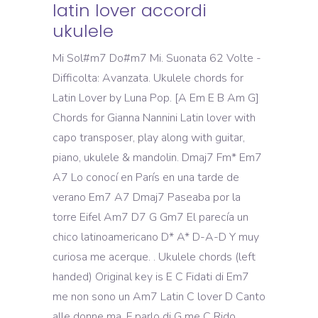
latin lover accordi
ukulele
Mi Sol#m7 Do#m7 Mi. Suonata 62 Volte -
Difficolta: Avanzata. Ukulele chords for
Latin Lover by Luna Pop. [A Em E B Am G]
Chords for Gianna Nannini Latin lover with
capo transposer, play along with guitar,
piano, ukulele & mandolin. Dmaj7 Fm* Em7
A7 Lo conocí en París en una tarde de
verano Em7 A7 Dmaj7 Paseaba por la
torre Eifel Am7 D7 G Gm7 El parecía un
chico latinoamericano D* A* D-A-D Y muy
curiosa me acerque. . Ukulele chords (left
handed) Original key is E C Fidati di Em7
me non sono un Am7 Latin C lover D Canto
alle donne ma, F parlo di G me C Rido