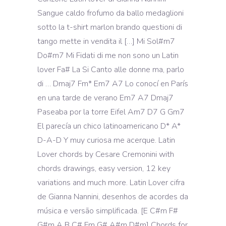
Sangue caldo frofumo da ballo medaglioni
sotto la t-shirt marlon brando questioni di
tango mette in vendita il […] Mi Sol#m7
Do#m7 Mi Fidati di me non sono un Latin
lover Fa# La Si Canto alle donne ma, parlo
di … Dmaj7 Fm* Em7 A7 Lo conocí en París
en una tarde de verano Em7 A7 Dmaj7
Paseaba por la torre Eifel Am7 D7 G Gm7
El parecía un chico latinoamericano D* A*
D-A-D Y muy curiosa me acerque. Latin
Lover chords by Cesare Cremonini with
chords drawings, easy version, 12 key
variations and much more. Latin Lover cifra
de Gianna Nannini, desenhos de acordes da
música e versão simplificada. [E C#m F#
G#m A B C# Fm G# A#m D#m] Chords for