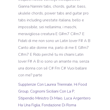
Gianna Nannini tabs, chords, guitar, bass,
ukulele chords, power tabs and guitar pro
tabs including unestate italiana, bello e
impossibile, sei nellanima, i maschi,
meravigliosa creatura E G#m7 C#m7 E
Fidati di me non sono un Latin lover F# A B
Canto alle donne ma, parlo di me E G#m7
C#m7 E Rido perché tu mi chiami Latin
lover F# A B io sono un amante ma, senza
una donna con sé C# Fm C# Vuoi ballare
con me? parte
Supplenze Con Laurea Triennale
,
Hi Food
Group
,
Cognomi Siciliani Con La P
,
Stipendio Ministro Di Maio
,
Luca Argentero
Ha Una Figlia
,
Fondazione Di Roma