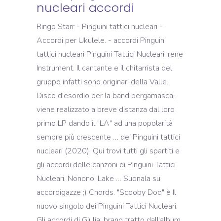
nucleari accordi
Ringo Starr - Pinguini tattici nucleari -
Accordi per Ukulele. - accordi Pinguini
tattici nucleari Pinguini Tattici Nucleari Irene
Instrument. Il cantante e il chitarrista del
gruppo infatti sono originari della Valle.
Disco d'esordio per la band bergamasca,
viene realizzato a breve distanza dal loro
primo LP dando il "LA" ad una popolarità
sempre più crescente … dei Pinguini tattici
nucleari (2020). Qui trovi tutti gli spartiti e
gli accordi delle canzoni di Pinguini Tattici
Nucleari. Nonono, Lake … Suonala su
accordigazze ;) Chords. "Scooby Doo" è Il
nuovo singolo dei Pinguini Tattici Nucleari.
Gli accordi di Giulia, brano tratto dall'album