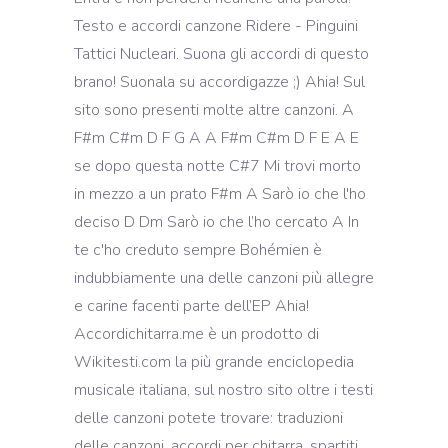
Testo e accordi canzone Ridere - Pinguini
Tattici Nucleari. Suona gli accordi di questo
brano! Suonala su accordigazze ;) Ahia! Sul
sito sono presenti molte altre canzoni. A
F#m C#m D F G A A F#m C#m D F E A E
se dopo questa notte C#7 Mi trovi morto
in mezzo a un prato F#m A Sarò io che l'ho
deciso D Dm Sarò io che l’ho cercato A In
te c'ho creduto sempre Bohémien è
indubbiamente una delle canzoni più allegre
e carine facenti parte dell’EP Ahia!
Accordichitarra.me è un prodotto di
Wikitesti.com la più grande enciclopedia
musicale italiana, sul nostro sito oltre i testi
delle canzoni potete trovare: traduzioni
delle canzoni, accordi per chitarra, spartiti