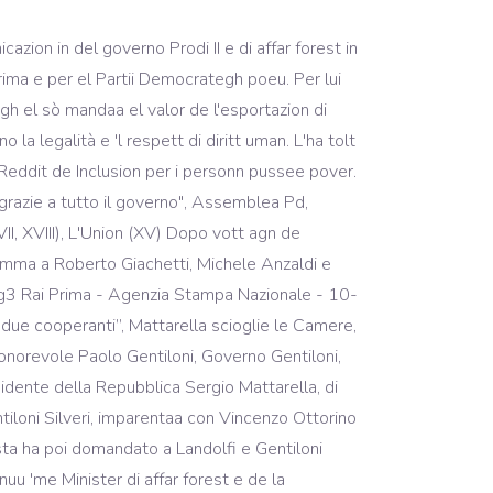
eraa cont on'angioplastica al Policlinich Gemelli. Ma al di là di questo, è gravissimo che il ministro Gentiloni si sia piegato alla volontà della Rai, da sempre contrarissima a qualsiasi forma di evidente distinzione nell’offerta televisiva, cancellando con un tratto di penna una decisione unanime che avrebbe introdotto un principio di elementare trasparenza in favore dei cittadini-utenti-contribuenti. Il livetweet, Ue, Paolo Gentiloni nominato nuovo commissario agli Affari economici, https://lmo.wikipedia.org/w/index.php?title=Paolo_Gentiloni&oldid=1002456, Creative Commons Attribution/Share-Alike License, licenza Creative Commons Atribüzion-Divid a l'istessa manera, Member IX commission (straport, post e telecomunicazion) (XIV; XVI legislatur), Member commission in sui servizzi radiotelevisiv (XIV; XVI legislatur), President Commission de vigilanza RAI (XIV legislatura), Member III commission (Affar forest e comunitari) (XVII legislatura), Member Comitaa permanent Africa e question globai (XVII legislatura), President sezion Italia-Stat Unii de l'union interparlamentar (XVII legislatura). Paolo Gentiloni è, dunque, il nuovo ministro degli Esteri al posto di… Leggi tutto C’è… Leggi tutto Dal 1990 è giornalista professionista”, anzi più precisamente è iscritto nell’elenco professionisti dell’Ordine dei giornalisti del Lazio dal 15 febbraio di quell’anno. !function(d,s,id){var js,fjs=d.getElementsByTagName(s)[0],p=/^http:/.test(d.location)? Caduto Enrico Letta proprio per mano dell’ex sindaco fiorentino, Paolo Gentiloni diventa magicamente Ministro degli esteri nel 2014. Durata 00:02:28; Pubblicato il 23/09/2020 Paolo Gentiloni Silverj, nato a Roma il 22 novembre 1954, è infatti iscritto nell’elenco professionisti dell’Ordine dei giornalisti del Lazio dal 15 febbraio 1990. Candidato alle primarie per Roma E' "assolutamente necessario" fare passi avanti su una digital tax sui profitti dei colossi del web e la Commissione europea "si è impegnata formalmente con il Parlamento europeo a fare la sua proposta entro il primo semestre 2021, se non si arriva a un'intesa globale a livello Ocse-G20". In tra el 13 e 'l 14 de dicember el ricev la fiducia a la Cambra di Deputaa con 368 sì e 105 no (con Moviment 5 Stell, Lega Nord, ALA e Scerna Civega che bandonen l'aula al moment de votà, mentre i deputaa de Fratelli d'Italia protesten cont di cartell "Al voto ora!") A proposito di comunicazione, Gentiloni è stato ministro delle Comunicazioni, ruolo ricoperto nel governo Prodi, dopo essere stato anche presidente della Vigilanza Rai. Candidaa ai elezion del 2001, Gentiloni a l'è elegiuu in di list de Democrazia è Libertà - La Margherita, de che l'è staa vun di fondator. Dal 2005 al 2006 el guida la Commission de vigilanza Rai. Oggi in Parlamento è parte della Commissione Esteri ed è Presidente della sezione Italia-Stati Uniti dell'Unione Interparlamentare. PD-IdV (XVI) L'ha avuu anca de gestì el rapiment de Vanessa Mar