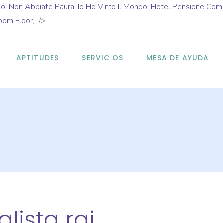
mo
,
Non Abbiate Paura, Io Ho Vinto Il Mondo
,
Hotel Pensione Com
oom Floor
, "/>
APTITUDES
SERVICIOS
MESA DE AYUDA
alista rai