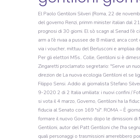
El Paolo Gentiloni Silveri (Roma, 22 de november del 1954) l'è on politegh e giornalista italian, minister di comunicazion in del governo Prodi II e di affar forest in del governo Renzi, primm minister italian dal 21 de dicember del 2016 e deputaa dal 2001, per La Margherita prima e per el Partii Democrategh poeu. Per lui prognosi di 30 giorni. El sò scagn al Senad l'è ciapaa 'n d'on elezion suppletiva del minister Roberto Gualtieri. Longh el sò mandaa el valor de l'esportazion di arm a l'è rivaa a pussee de 8 miliard, anca cont on poo de Stat 'me l'Arabia Saudita, e l'è staa accusaa de garantì no la legalità e 'l respett di diritt uman. L'ha tolt via i voucher, mittuu del Berlusconi e ampliaa del governo Monti, faa 'na legg contra del ciberbullism e mittuu on Reddit de Inclusion per i personn pussee pover. Per gli elettori M5s.. Colle, Gentiloni si è dimesso da presidente del Consiglio: "Orgoglioso di aver servito l'Italia, grazie a tutto il governo", Assemblea Pd, Zingaretti proclamato segretario: "Serve un nuovo partito, deve cambiare tutto". Partito Democratico (XV, XVI, XVII, XVIII), L'Union (XV) Dopo vott agn de direzion de La nuova ecologia Gentiloni el se liga a Francesco Rutelli e l'entra in di inscì ciamaa "Rutelli boys" insemma a Roberto Giachetti, Michele Anzaldi e Filippo Sensi. Addio al giornalista Stefano Silverj Gentiloni interprete con Ennio Chiodi della trasformazione del Tg3 Rai Prima - Agenzia Stampa Nazionale - 10-9-2020 2 di 2 Italia umiliata: i nuovi confini / Foto, Greta e Vanessa, “pagati 11 milioni di euro per il riscatto delle due cooperanti”, Mattarella scioglie le Camere, si vota il 4 marzo, Governo, Gentiloni ha la fiducia della Camera, Il Presidente Mattarella ha conferito l'incarico all'onorevole Paolo Gentiloni, Governo Gentiloni, fiducia al Senato con 169 "sì". ROMA – È giornalista professionista il presidente del Consiglio incaricato, dal presidente della Repubblica Sergio Mattarella, di formare il nuovo Governo dopo le dimissioni di Matteo Renzi. Paolo Gentiloni el riva de la nobil familia di cont Gentiloni Silveri, imparentaa con Vincenzo Ottorino Gentiloni, autor del Patt Gentiloni che l'ha segnaa al principi del 1900 l'ingress di cattolich in politega. La giornalista ha poi domandato a Landolfi e Gentiloni quali personaggi o trasmissioni amerebbero portare in RAI dalle altre emittenti. El 31 de ottober 2014 a l'è scernuu 'me Minister di affar forest e de la cooperazion internazionala, in sostituzion de la Federica Mogherini che l'è deventada Volta Commissaria de l'Union europea. Sondaggi scenari Governo 2018/ Pd-Di Maio per impedire alleanza Salvini-Cinque Stelle? Gentiloni è entrato a Montecitorio eletto con la Margherita; nella XIV legislatura è stato nella IX commissione (trasporti, poste e telecomunicazioni) per poi passare a quella relativa ai servizi radiotelevisivi, di cui è stato presidente dal 2005. El scerniss de restà deputaa. "Fu testimone del miglior giornalismo