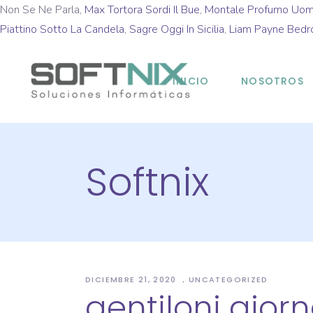
Non Se Ne Parla,
Max Tortora Sordi Il Bue
,
Montale Profumo Uo
Piattino Sotto La Candela
,
Sagre Oggi In Sicilia
,
Liam Payne Bedr
INICIO
NOSOTROS
Softnix
DICIEMBRE 21, 2020
UNCATEGORIZED
gentiloni giorn