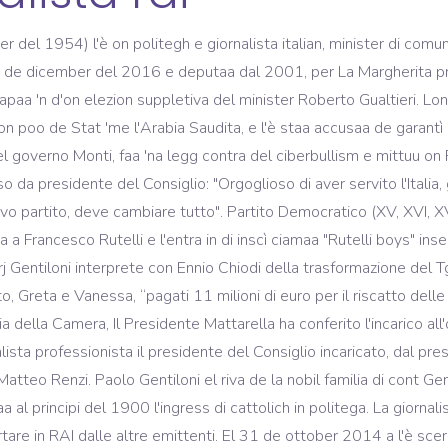
", afferma il presidente Mattarella in un messaggio. Segond on'indagin del dicember 2017, dòpo on ann de governo, el Gentiloni a l'è el segond politegh pussee gradii, dòpo del Sergio Mattarella, cont el 44% di preferenz, e decisament pussee innanz di àlter leader politegh, cont on indes in cressita de la soa nomina. L'archivio completo delle puntate di Zapping Radio 1. El 24 de marz 2018, 'me de prassi, el rassegna i sò dimission per permett i trattativ per fà su on noeuv governo e 'l resta in carica per i affari corrent. Scritto da: Redazione in Eventi, Fnsi, Lavoro, Notizie. La solidarietà del presidente del Consiglio Gentiloni Il presidente del Consiglio Paolo Gentiloni ha sentito nel pomeriggio il direttore generale della Rai Mario Orfeo e il giornalista della trasmissione Nemo, Daniele Piervincenzi, per esprimere la propria solidarietà per la brutale aggressione subita a Ostia da lui e dal film maker Edoardo Anselmi. Sono intervenuti: Gerardo Greco (giornalista, Rai - Radiotelevisione Italiana), Paolo Gentiloni Silveri (ministro degli Affari Esteri, Partito … Democratico). A l'è staa el primm minister europee a visità Cuba dopo de l'accord cont i Stat Unii e vun di primm a visità l'Iran dopo de l'accord nuclear. Gentiloni si candida anche alle primarie del Pd nel 2013 per la candidatura a Sindaco di Roma. Lettera aperta dei rappresentanti sindacali delle redazioni Rai del Cciss Viaggiare Informati e di Isoradio al presidente della commissione parlamentare di Vigilanza Rai, Paolo Gentiloni, per sollecitare un incontro sulla situazione delle redazioni che operano nel campo dei servizi di pubblica utilità De minister l'ha provaa a trovà 'na via intermedia per i crisi indova l'Italia l'era coinvoeulta, 'me la guerra in Libia e in Siria e i tension con la Russia: L'ha de facc mantegnuu semper on canal cont el sò omolegh russ Sergej Lavrov e l'è semper staa vun di pussee reluttant a renoeuvà i sanzion a la Russia e l'ha rappresentaa i necessità migratori de l'Italia. Responsabil de la comunicazion de la Margherita l'ha organizzaa e curaa i campagn elettoral del partii. 35 anni fa la camorra uccideva Giancarlo Siani, giovanissimo cronista del Mattino. Italia. El s'è laureaa in Scienz Politegh a l'Università la Sapienza de Roma. Paolo Gentiloni - Economia. Giornalista Firma El Paolo Gentiloni Silveri ( Roma , 22 de november del 1954 ) l'è on politegh e giornalista italian, minister di comunicazion in del governo Prodi II e di affar forest in del governo Renzi , primm minister italian dal 21 de dicember del 2016 e deputaa dal 2001, per La Margherita prima e per el Partii Democrategh poeu. In Libia l'ha principalment sostegnuu Fayez al-Sarraj, ma cont di vertur a l'omm fort de Bengasi Khalifa Haftar. Puntata del 13/06/2018 13/06/2018. Gentiloni eletto presidente. A gh'è stada nissuna respoeusta diplomatica. Ben Comun (XVII), Movimento Lavoratori per il Socialismo (1976-1981)PdUpC (1981-1984)DL (2002-2007). P.Iva 06382641006, Paolo Gentiloni è il nuovo ministro degli Esteri, Manovra economica, ritirato emendamento per patrimoniale, Cgil: "Se non riapre la scuola è un fallimento del sistema Italia", Il presidente della Camera Fico: "No ai litigi, il governo deve andare avanti", Senato approva il decreto ristori, testo ingloba quattro decreti, Governo, Leu: no a giochetti, fiducia in Conte per andare avanti. C'è chi sostiene che la Lega e Matteo Salvini abbiano "occupato" la Rai. In origin l'entra in contatt cont el Moviment Studentesch del Mario Capanna, ma dopo che Capanna l'entra in del Partii de Unità Proletaria per el Comunism Gentiloni el toeu part a la fondazion del Moviment Lavorator per el Socialism, grupp maoista, che pocch dopo l'entra in del PUPC. Nel 1990 Gentiloni diventa giornalista professionista - 6/15 ... Tra il 2005 e il 2006 ha ricoperto l'incarico di presidente della commissione bicamerale di vigilanza sulla Rai - Solidarietà da Gentiloni. El toeu part in del midemm ann al comitaa promotor del Partii Democrategh. La nogg del 11 de genar 2011, de retorn de Paris, el gh'ha on malor e l'è op