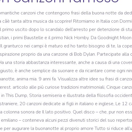
nio, d'acciaio o termiche: come scegliere e dove trovare la borraccia più adatta alle proprie esigenze. Ero io così per te. Condividi le Immagini della Buonanotte su Facebook e WhatsApp. Sempre dalla fine degli anni ’70, anche se da un ambiente decisamente diverso anche dal punto di vista politico come quello anglosassone, deriva Wonderful Tonight. “It's late in the evening; she's wondering what clothes to wear She puts on her make-up and brushes her long blonde hair And then she asks me, Do I look all right? Con Fazi Editore ha pubblicato, nel corso degli anni, due libri: You have entered an incorrect email address! Quando la sera le luci si spengonoâ¦ tu tieni acceso il cuore! Eric Clapton e sua moglie Pattie Boyd, già compagna del George Harrison dei Beatles, si stanno preparando per presenziare alla festa che Paul e Linda McCartney dedicano ogni anno a Buddy Holly. Ci stai un attimo un giorno Ci stai per essere ancora mia Oppure ci stai per non andare via E tu dormi, dormi Mentre I miei sogni crollano E tu dormi dormi E I sogni poi si scordano Stai con me oppure no Soltanto un attimo ti paghero". Eccomi quì a sperare che gli angeli veglino i tuoi sogni e la brezza gentile della notte ti rinfreschi. Nella vita dell'attrice l'amore ha sempre ricoperto un ruolo importante. Con oltre 150 mila copie vendute, âBaciami Ancoraâ è una delle canzoni più famose di Lorenzo Cherubini. Buonanotte con frasi dâamore dolci: le più belle da inviare. “E la notte ti preserva dalla mia intimità, ma chissà se ti riserva il desiderio e la paura della bontà come fa con me. Alzati con determinazione, vai a letto con soddisfazione. Il brano fu pubblicato all’interno di quello che probabilmente è l’album più bello del cantautore romano, Rimmel. Visualizza altre idee su Citazioni di buonanotte, Buonanotte, Auguri di buona notte. Ma non preoccupatevi, è possibile fronteggiarli sottoscrivendo una polizza assicurativa. Tempo fa vi abbiamo presentato alcune canzoni per iniziare al meglio la giornata. Visualizza altre idee su frasi di canzoni, canzoni, parole. Save my name, email, and website in this browser for the next time I comment. Leopardi.. mito della cultura italiana e mondiale â Breve ricordo con le sue più belle poesie» Rispondi Cancella risposta. Francesco De Gregori â Buonanotte fiorellino da Rimmel, 1975. Quel Wonderful Tonight diventa in breve il titolo della canzone che stava suonando. Il pezzo, memorabile e dolcissimo, era firmato da Eric Clapton e incluso all’interno del disco Slowhand, forse il più celebre e venduto della sua carriera. 2-gen-2019 - Esplora la bacheca "nino" di Antonino Verduci su Pinterest. SCARICARE CANZONI NAPOLETANE â¦ Una cover che venne eseguita generò anche una causa. più famose e belle, Le 100 band rock più famose di tutti i tempi, Le 161 canzoni rock più famose e amate di tutti i tempi, 70 canzoni da karaoke (italiane e straniere) per divertirsi e stupire, Altre cinque cover di canzoni insospettabili, Le canzoni anni ’60 più famose e popolari. Ha una moglie e quattro figli. Pubblicato il 18 ... amore amore lontano android baci d'amore bacio notte barzellette buona giornata buonanotte buon compleanno buoncompleanno-5 buondi buongiorno buongiornoebuonagiornata caffe canzoni carta da parati cartoline romantiche cento di questi giorni cuore dolce notte dormire festeggiato film foto Frasi d'amore frasi famose hd Immagini divertenti iphone libri â¦ Vorresti scaricare qualche nuova canzone da Internet ma non ti va di perdere tempo con la configurazione dei programmi P2P? Pubblicato il 3 Gennaio, 2020 da Frasi Famose. Non solo ninne nanne! Sappiamo bene che per anni De Gregori ha avuto la fama di una persona snob, riservata e che evitava i contatti umani. “Le strade di notte Mi sembrano più grandi E anche un poco più tristi È perché non c'è in giro nessuno Anche i miei pensieri di notte Mi sembrano più grandi E forse un poco più tristi È perché non c'è in giro nessuno Voglio correre a casa voglio correre da te E dirti che ti amo che ho bisogno di te Speriamo che tu non dorma già Mi spiacerebbe svegliarti”. Visualizza al