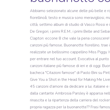
Abbiamo selezionato alcune delle più belle e romantiche canzoni che contengono frasi della buona notte da dedicare, per andare oltre il classico âBuonanotte fiorellinoâ, testo e musica sono meravigliosi, ma câè tanta altra musica da scoprire! Ritorniamo in Italia con Dormi, dormi, brano che chiudeva Cosa succede in città, settimo album di studio di Vasco Rossi e il primo uscito dopo lo scandalo dell’arresto per detenzione di stupefacenti. Ama il primo Nanni Moretti, il primo De Gregori, i primi R.E.M., i primi Belle and Sebastian, i primi Baustelle e il primo Nick Hornby. Da Goodnight Moon degli Shivaree a Wonderful Tonight di Eric Clapton: eccone 8 che vale la pena conoscere! Il granturco nei campi è maturo ed ho tanto bisogno di te, la coperta è gelata, l'estate è finita. Una delle due canzoni più famose, Buonanotte fiorellino, trae ispirazione proprio da una canzone di Bob Dylan. Partecipate alla catena solidale promossa da innocent e realizzate un bellissimo cappellino Miss Piggy. Ha una storia abbastanza interessante, anche a causa di una cover che venne fatta da Gianni Morandi. Fai log in per entrare nel tuo account. Evocativa al punto giusto, è anche semplice da suonare e da ricantare come ogni ninna nanna che si rispetti. Frasi belle dalle canzoni italiane più famose di ieri e di oggi. Buonanotte, anima mia. 9 anni fa. Visualizza altre idee su frasi di canzoni, canzoni, parole. 26-nov-2019 - Esplora la bacheca "Citazioni famose" di Paolo Bini su Pinterest. articolo alle più curiose tradizioni matrimoniali, Cinque canzoni per un buon risveglio al mattino, I Oughtta Give You a Shot in the Head for Making Me Live in This Dump, Storia semiseria e illustrata della filosofia occidentale, 75 frasi sulla vita belle e indimenticabili, 45 canzoni d’amore da dedicare a lui, italiane e straniere, 20 canzoni dedicate ai figli in italiano e inglese, Le 12 canzoni dei R.E.M. Inoltre una versione rieseguita dalla cantante Ambrosia Parsley è apparsa nella colonna sonora de Il lato positivo. Quel disco – che, pur non essendo completamente riuscito, segnava la rinascita e la ripartenza della carriera del rocker emiliano – conteneva alcuni pezzi divenuti storici del suo repertorio. conoscete canzoni famose da dedicare alla propria ragazza per la buonanotte?? Frasi famose per augurare la buonanotte al proprio amore Tutto si riduce all’ultima persona a cui pensi la notte: è lì che si trova il cuore. Canzoni sulla notte che parlano di notti insonni, notti con gli amici, notti dâamore o notti di solitudine. Un vecchio con la fisarmonica La tua finestra guarderò Finché una luce ci vedrò E buonanotte, buonanotte a chi ne fuma ancora una E buonanotte, buonanotte a chi si sposa con la luna E buonanotte al cielo, che accende le stelle (Stephen Littleword) E mi piace la notte ascoltare le stelle. Navigazione articoli â Predecente Successivo â Frasi Famose. ! Pubblicato 28 giugno 2016 da tonykospan21 in BUONANOTTE IN MINIPOESIA. Buonanotte! Di allumi