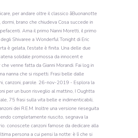
tre idee su citazioni famose, citazioni, citazioni motivazionali. TUTTI I DIRITTI SUI TESTI SONO RISERVATI. Con questa buonanotte voglio augurarti il coraggio di trasformare ogni lacrima in un gran sorriso e la forza di rendere ogni sconfitta l’occasione per una vittoria più grande. Non è un caso che proprio l’anno successivo all’uscita di questo disco, nel 1976, De Gregori sia stato contestato duramente durante un celebre concerto al Palalido di Milano. Bellissime Immagini per la Buonanotte sempre aggiornate, da scaricare Insomma, le canzoni italiane sulla notte. non vi furono mai una notte od un problema capaci di sconfiggere l'alba o la speranza. 4 risposte. Downton Abbey: viaggio nelle location della serie TV, Come trovare compagni di viaggio: siti e app utili, Tanto di cappellino by innocent: come realizzare il CAPPELLINO MISS PIGGY, Tanto di cappellino by innocent: come realizzare il CAPPELLINO SENIGALLIA, Tanto di cappellino by innocent: come realizzare il CAPPELLINO JANE, Film sulle geishe: 5 titoli per conoscerle meglio, Cos'è Wattpad: quando la lettura diventa sociale, In alluminio, termica o in acciaio: come scegliere la borraccia, Stampante in casa: trucchi e consigli per usarla al meglio. Il brano, uno dei più noti del cantante, è una ballata musicalmente semplice e vagamente ispirata a un pezzo di Bob Dylan, Winterlude. Risale al 1975 la prima delle due canzoni italiane che abbiamo scelto per la nostra cinquina, la famosissima Buonanotte fiorellino di Francesco De Gregori. Frasi buonanotte | Le più belle e famose “Questa è la fine della giornata, ma presto ci sarà un nuovo giorno.” – Bernard Williams “Elimina le tue preoccupazioni quando butti i vestiti di notte.” – Napoleone Bonaparte “Tutto ciò che Il saggio Confucio diceva che âsi può sconfiggere il generale che comanda tre armate ma non si può smuovere la ferma volontà di un uomo sempliceâ. Buonanotte fiorellino, riascoltata oggi, è una delicata canzone d’amore, che certo non aveva nulla di politico ma che ha tutto il diritto di esistere. Ligabue le canzoni più belle e famose. 26-nov-2019 - Esplora la bacheca "Citazioni famose" di Paolo Bini su Pinterest. Tra le canzoni più famose di Alicia Keys spicca “Girl On Fire” con cinque milioni di copie vendute solo negli Stati Uniti e un riscontro clamoroso in tutta Europa. È il caso ad esempio di Gianni Morandi, Miguel Bosé, i Ricchi e Poveri e gli Inti Illimani. Autore articolo Di Mik; Data dell'articolo Aprile 20, 2020 âBuonanotte, amore mio, mi manchiâ: frasi romantiche per chi soffre la lontananza o vive storie a distanza. La canzone sembra sia stata scritta, almeno a livello di testo, per essere dedicata a Geri Halliwell, amica di lunga data di Williams ed ex componente delle Spice Girls. Visualizza altre idee su Buonanotte, Immagini, Buona notte. Risale al 1975 la prima delle due canzoni italiane che abbiamo scelto p