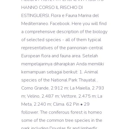
HANNO CORSO IL RISCHIO DI
ESTINGUERSI. Flora e Fauna Marina del
Mediterraneo. Facebook. Here you will find
a comprehensive description of the biology
of selected species - all of them typical
representatives of the pannonian-central
European flora and fauna area. Setelah
mempelajarinya diharapkan Anda memiliki
kemampuan sebagai berikut: 1. Animal
species of the National Park Thayatal .
Corno Grande, 2.912 m; La Maiella, 2.793
m; Velino, 2.487 m; Vettore, 2.475 m; La
Meta, 2.240 m; Clima. 62 Pin • 29
follower. The coniferous forest is homeo
some of the common tree species in the
park including Douglas fir and limberfir.