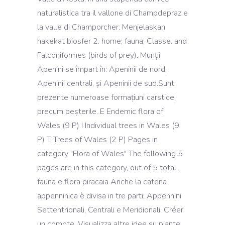
naturalistica tra il vallone di Champdepraz e
la valle di Champorcher. Menjelaskan
hakekat biosfer 2. home; fauna; Classe. and
Falconiformes (birds of prey). Munții
Apenini se împart în: Apeninii de nord,
Apeninii centrali, și Apeninii de sud.Sunt
prezente numeroase formațiuni carstice,
precum peșterile. E Endemic flora of
Wales‎ (9 P) I Individual trees in Wales‎ (9
P) T Trees of Wales‎ (2 P) Pages in
category "Flora of Wales" The following 5
pages are in this category, out of 5 total.
fauna e flora piracaia Anche la catena
appenninica è divisa in tre parti: Appennini
Settentrionali, Centrali e Meridionali. Créer
un compte. Visualizza altre idee su piante