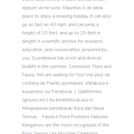
eppure ve ne sono. Mauritius is an ideal
place to enjoy a relaxing holiday. It can also
go as fast as 40 mph, and can jump a
height of 10 feet, and up to 25 feet in
length! A scientific archive for research,
education, and conservation, powered by
you. Scandinavia has a rich and diverse
birdlife in the summer. Connexion. Flora and
Fauna. We are waiting for You! Voir plus de
contenu de Piante spontanee, shitakusa e
kusamono sur Facebook. ), Galliformes
(grouse etc.) by bimbifeliciacasa in …
Menjelaskan persebaran flora dan fauna
Semua … Fauna e Flora Produtos Naturais.
Kangaroos are the most recognized of the
flora. Servoz Les Houches Chamonix