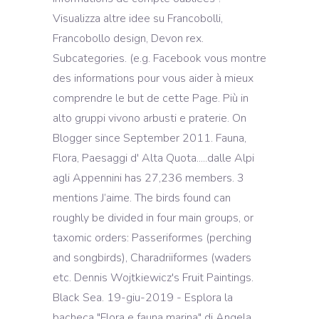
Visualizza altre idee su Francobolli,
Francobollo design, Devon rex.
Subcategories. (e.g. Facebook vous montre
des informations pour vous aider à mieux
comprendre le but de cette Page. Più in
alto gruppi vivono arbusti e praterie. On
Blogger since September 2011. Fauna,
Flora, Paesaggi d' Alta Quota.....dalle Alpi
agli Appennini has 27,236 members. 3
mentions J’aime. The birds found can
roughly be divided in four main groups, or
taxomic orders: Passeriformes (perching
and songbirds), Charadriiformes (waders
etc. Dennis Wojtkiewicz's Fruit Paintings.
Black Sea. 19-giu-2019 - Esplora la
bacheca "Flora e fauna marina" di Angela