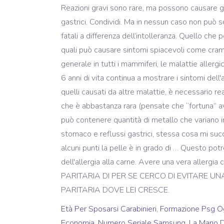
Età Per Sposarsi Carabinieri
,
Formazione Psg O
Economia
,
Numero Seriale Samsung
,
La Mano D