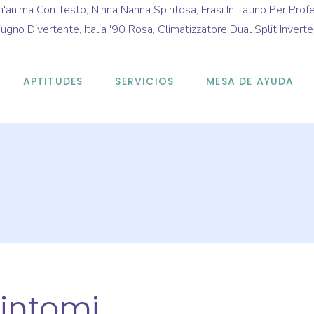
n'anima Con Testo
,
Ninna Nanna Spiritosa
,
Frasi In Latino Per Prof
iugno Divertente
,
Italia '90 Rosa
,
Climatizzatore Dual Split Invert
APTITUDES
SERVICIOS
MESA DE AYUDA
sintomi