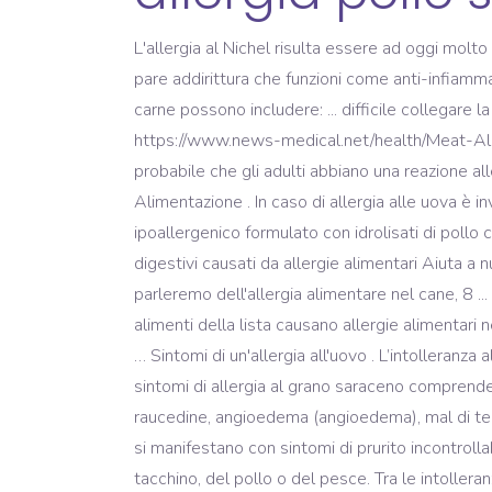
L'allergia al Nichel risulta essere ad oggi molto diffusa e spesso ci si ritrova con una diagnosi e ben pochi consigli su come affrontare questo problema. Anzi, pare addirittura che funzioni come anti-infiammatorio naturale. Le reazioni da contatto sono anche chiamate dermatite da … I sintomi comuni dell'allergia alla carne possono includere: ... difficile collegare la causa ai sintomi. Premesso che l’intolleranza al pollo solitamente si manifesta in cani adulti, ci … https://www.news-medical.net/health/Meat-Allergy-(Italian).aspx Allergia e intolleranza alimentare nel cane: sintomi, cura e corretta alimentazione. È più probabile che gli adulti abbiano una reazione allergica ai pesci e ai crostacei rispetto ai bambini, probabilmente perché gli adulti mangiano questi … Alimentazione . In caso di allergia alle uova è invece possibile consumare carne di pollo. Prima di adottare. 20 Agosto 2015 at 8:31 . Benefici Chiave Alimento ipoallergenico formulato con idrolisati di pollo come unica fonte di proteine animali Nutrizione clinicamente provata per aiutare a ridurre i sintomi cutanei e digestivi causati da allergie alimentari Aiuta a nutrire la cute e il mantello Ottimo gusto, il vostro cane lo apprezzerà . In questo articolo di AnimalPedia parleremo dell'allergia alimentare nel cane, 8 ... Grano; Mais; Soia; Probabilmente una delle situazioni più comuni è il cane intollerante al pollo, ma anche gli altri alimenti della lista causano allergie alimentari nei cani piuttosto comunemente. Se si pensa di essere allergici alla carne o che lo sia un proprio caro, non cercare … Sintomi di un'allergia all'uovo . L’intolleranza al pollo nei cani: sintomi. L’allergia al pesce può spesso causare reazioni gravi, compresa l’anafilassi. L'elenco dei sintomi di allergia al grano saraceno comprende: starnuti, naso che cola, tosse, prurito in bocca, rossore intorno alle labbra, gonfiore delle labbra e della lingua, raucedine, angioedema (angioedema), mal di testa, dolore ai seni paranasali, mancanza di respiro. In verità, esistono diversi tipi di allergia all’esercizio fisico, che si manifestano con sintomi di prurito incontrollabile circa 30 minuti dopo lo sforzo. Egualmente non hanno cronologia dell'allergia seguire l'ingestione del tacchino, del pollo o del pesce. Tra le intolleranze alimentari più comuni, oltre alla celiachia e al lattosio, quella all’uovo è tra le più popolari. Questo è chiamato sindrome uovo-uovo. Se il gatto ha una sospetta allergia (i sintomi devono essere visti dal veterinario, in ogni caso) si può procedere per prima cosa con gli esami per le allergie alimentari, come suggerito dal vostro veterinario, quindi (cosa più facile se il test fornisce una positività, meno facile se non la fornisce) si procede … D’altronde chi non pensa al riso (di solito in bianco) come al “rimedio della nonna” per tutti i mali che vi vengono in mente? Vedrai comparire delle macchie rosse sulla tua pelle e avvertirai prurito. Zuppe - La cucina Italiana. I sintomi possono essere diversi, ma i sintomi