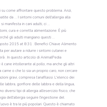
 tratti di carne bianca o rossa, però, i sintomi sono quasi sempre gli stessi che accomunano ogni allergia. Bellezza. La regola numero … Prima di tutto, appare un prurito spiacevole. Allergie del cane: classificazioni in base all’apparato. L’obiettivo è quello di desensibilizzare a degli allergeni specifici, ridurre i segni ed i sintomi, e ridurre il bisogno di farmaci. Secondo l'Accademia americana di allergia, asma e immunologia o AAAAI, sindrome orale di allergia, comprese le allergie di anguria, colpiscono soprattutto la bocca e la gola. Nel caso di un’allergia, a essere coinvolto è il sistema immunitario e si verifica subito dopo aver assunto un determinato alimento. IL MIO VERO PROBLEMA E’ , CHE SONO RAFFREDDATO DA FEBBRAIO AD … X Fonte di ricerca Un’alimentazione leggera permette al sistema digestivo del cane di normalizzarsi (a meno che uno di questi ingredienti gli provochi allergia, nel qual caso potrai capire facilmente qual è il cibo che scatena … Se l'esofago è affetto, si possono osservare disfagia (disturbi della deglutizione) e dolore al petto durante la deglutizione. Le intolleranze alimentari possono manifestarsi con diarrea o vomito e non creano una tipica risposta allergica. Affezioni … Cerca. Menu con calorie Pasti Veloci. Sintomi di allergia all'acido ialuronico. A volte i sintomi analoghi a una reazione allergica possono scomparire con il semplice cambio momentaneo a una dieta a base di riso cotto con pollo o brodo di manzo. I sintomi di un'allergia all'olio di cocco sono simili a qualsiasi altro tipo di reazione allergica e possono includere: nausea; vomito; orticaria; eczema; diarrea; eruzione cutanea; anafilassi, un'emergenza pericolosa per la vita che comporta respiro sibilante e difficoltà respiratorie; Le reazioni anafilattiche al cocco e all'olio di cocco sono molto rare. Interessano: I soggetti colpiti … E’ opportuno fare una distinzione tra allergie e intolleranze alimentari. Vediamo meglio come si manifesta l'allergia alla carne, partendo da una premessa: ad essere più pericolosa è soprattutto la carne cruda. Per un periodo da tre a cinque anni, si ricevono iniezioni regolari contenenti estratti di allergeni purificati. Se si mangiano le ciliege e siete allergici a loro, si potrebbe verificare formicolio della bocca, nausea e vomito, orticaria o prurito, congestione nasale e un sapore metallico in bocca. È anche importante distinguere l'allergia alla carne rossa dalle allergie al pollo e al tacchino, per sapere quali carni devono essere escluse dalla dieta. L’ orticaria colinergica , uno dei tipi più comuni, sembra essere indotta dal sudore , mentre altri tipi (come ad esempio l’ angioedema indotto dall’esercizio ) non ha alcuna correlazione con l’intensità dello sforzo e quindi con la sudorazione. L'allergia al