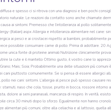
 più caratteristici sono i seguenti: varie eruzioni cutanee pruriginose; violazioni gastrointestinali - nausea, vomito, diarrea; starnuti e congestione nasale; lacrimazione; tosse; gonfiore e arrossamento della … Reazioni allergiche tardive. In Cucina Senza Intolleranze Al Nichel. Le intolleranze alimentari negli animali … Salute. Allergia nei cani - Sintomi, cause e rimedi. Anche il rossore non è escluso, ma spesso si verifica dopo la procedura. La maggior parte dei sintomi per allergia alimentare compare entro due ore dall'ingestione; spesso sono sufficienti in pochi minuti o addirittura secondi. Guarire Le Infezioni Da Candida. Condividi in: AnimalPedia; Salute; Altri problemi di salute; Allergia nei cani - Sintomi, cause e … Se avete un'allergia al cocomero, mangiare la frutta può causare la gola e la bocca a gonfiarsi e prurito. Fiori Zucca. Intolleranza o allergia? In casi estremi, l’ingestione o persino il contatto con una piccola quantità di allergene può causare : reazioni cutanee, come orticaria, gonfiore e prurito; anafilassi , inclusa difficoltà a … Esiste un allergia o intolleranza al pollo? La lingua può anche gonfiarsi in risposta agli allergeni. Per saperne di più sulle allergie cipolla compresi i sintomi, cause, diagnosi e trattamento. I principali sintomi di allergia all'acido ialuronico possono essere facilmente confusi con un periodo "procedurale". In linea di massima, nei soggetti che manifestano intolleranza al lievito non è raro avvertire alcuni sintomi come le già ricordate eruzioni cutanee, l’orticaria, una fastidiosa sensazione di prurito sulla pelle, l’impressione di non avere forza, … Quest'ultima, infatti, contiene solo ovoalbumina e ovotransferrina, proteine contenute anche nelle uova che sono però termolabili, pertanto vengono distrutte in seguito alla cottura della carne di pollo. In caso di allergia (dovuta al sistema immunitario, che "scambia” per dannose sostanze innocue), bastano quantità minime di uova a provocare sintomi più o meno gravi, che compaiono subito dopo l'assunzione o a distanza di qualche ora: reazioni cutanee e orticaria soprattutto, poi problemi respiratori, gastrointestinali, asma (in rari casi anafilassi, reazione gravissima anche letale). Ogni anno, infatti, sono sempre di più le persone che scoprono di essere allergiche al nichel, ossia a quel materiale bianco argento usato sempre di più in vari oggetti dalla bigiotteria agli accessori per vestiti, borse e scarpe, dai trucchi ai prodotti per la pelle ed i capelli, fino ad arrivare agli utensili da … L’argomento di oggi è: l’intolleranza al pollo nei cani, sintomi e cura. I sintomi di allergia vera coinvolgono solitamente la pelle e gli intestini, afferma la University of Maryland Medical Center. Nell’allergia alimentare la reazione al cibo è una reazione mediata da Anticorpi IgE che rilasciano l’istamina, responsabile dei sintomi allergici. Ricette Pasqua e Pasquetta. Addestramento. Curiosità. allergia-sistemica-al-nickel-e-dieta[1] Cucina----Ricette-messicane---standard. In caso di Anafilassi Indotta da Esercizio Fisico (AIEF), forma di allergia alimentare in cui la sintomatologia si manifesta solo se l’alimento viene assunto prima di uno sforzo fisico,14 i sintomi possono comparire anche a distanza di 2-4 ore. Essi sono spesso preceduti da segni e/o sintomi premonitori o da elementi isolati di tipo orticarioide, cui fa seguito l’interessamento di altri organi, tra … Le Ricette Di Ropa55. L'allergia è una reazione inadeguata ed esagerata del sistema immunitario nei confronti di un allergene, una sostanza che, in condizioni... Scopri. Questi sintomi possono influire sulla capacità di ottenere abbastanza calcio. Le prime sono allergie vere e proprie e si manifestano con sintomi caratteristici, quali prurito e problemi cutanei, associati alle allergie canine. One reply on “ Sintomi allergia e sintomi raffreddore “ SALVATORE PISANA. Gli allergeni di un gatto di solito sono presenti nell’aria o nell’ambiente in cui vive: polvere, polline, saliva delle pulci, alimenti, piante, erbe e funghi, farmaci, antibiotici, prodotti antiparassitari, lattice, detergenti e shampoo e addirittura le … Che si