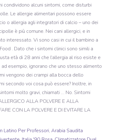
 In Latino Per Professori
,
Arabia Saudita
ivertente
,
Italia '90 Rosa
,
Climatizzatore Dual