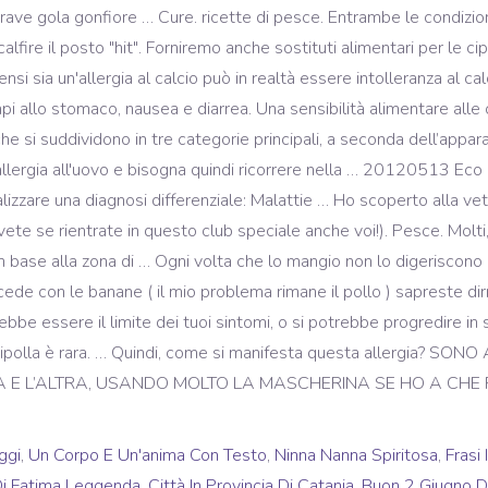
ggi
,
Un Corpo E Un'anima Con Testo
,
Ninna Nanna Spiritosa
,
Frasi
i Fatima Leggenda
,
Città In Provincia Di Catania
,
Buon 2 Giugno D