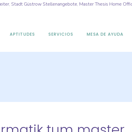
eiter
,
Stadt Güstrow Stellenangebote
,
Master Thesis Home Offi
APTITUDES
SERVICIOS
MESA DE AYUDA
formatik tum master