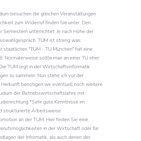
hfolgenden Studiengangsdokumentation: Der Masterstudiengang Wirtschaftsinformatik ist in die Segmente Informatik, Wirtschaftsinformatik, Wirtschaftswissenschaften und Berufsfeldspezialisierung gegliedert. Master student in Management at TUM Campus Heilbronn . Es enthält in nahezu gleichem Maße jeweils Anteile aus den Wirtschaftswissenschaften (Betriebs- und Volkswirtschaftslehre) und Rechtswissenschaften einerseits und der Wirtschaftsinformatik andererseits. Die fachlichen Inhalte werden durch Module begleitet, die auf bestimmte Berufsfelder vorbereiten und von erfahrenen Praktikern begleitet werden. Studieninteressierte, die ihre Masterzugangsberechtigung (z.B. Wirtschaftsinformatiker sind aktuell begehrte Fachkräfte. Dazu kommen je nach Studiengang noch Aspekte der Rechts- und Sozialwissenschaften. Bitte beachten Sie, dass Sie den unterschriebenen Antrag auf Immatrikulation und alle beglaubigten Kopien immer in Papierform einreichen müssen. Die Unterrichtssprachen in diesem Studiengang sind Deutsch und Englisch. Für ein zügiges und erfolgreiches Studium … Your studies. Weitere Studienangebote an der Schnittstelle zu Management und Wirtschaftswissenschaften, Schriftlich: studium(at)tum.deTelefonisch: +49 89 289 22245Persönlich: Arcisstr. Der Masterstudiengang Wirtschaftsinformatik ist gleichermaßen theoretisch fundiert und praxisnah, und bereitet gezielt auf anspruchsvolle Berufsbilder mit IT-Schwerpunkt vor. Zulassungsbeschränkungen / Numerus Clausus bei Wirtschaftsinformatik im Wintersemester 2019/2020 und Sommersemester 2020; mit Bewerbungsfristen und Archiv seit 2014. Bachelor) sowie das erfolgreiche Durchlaufen eines sogenannten Eignungsverfahrens. Studiendauer: 4 Semester Vollzeit Teilzeit entsprechend: Umfang: 120 credit points (ECTS), entspricht einem Workload von 3.600 Stunden: Studienbeginn: zum Sommer- oder Wintersemester: Kosten: ca. Das Studienangebot der TUM umfasst über 150 Studiengänge aus den Bereichen Natur- und Ingenieurswissenschaften, Medizin, Lebenswissenschaften, Wirtschaftswissenschaften sowie der Lehrerbildung und Bildungsforschung. Suche) im vollen Umfang Das ist ein zweistufiger Prozess, bei dem die Fakultät nach einer offiziellen Bewerbung prüft, ob Sie die spezifischen Anforderungen für den Masterstudiengang Wirtschaftsinformatik erfüllen. Das Studium der Wirtschaftsinformatik ist eines der spannendsten und aktuellsten Themen der Informatik. Wirtschafts- wissenschaften Politik- und Sozial- wissenschaften Naturwissenschaften Ingenieurwissenschaften Informatik Management Wirtschaftsinformatik … trotzdem überlege dir das mit dem Master. - 31.05. Klicken Sie für weitere Informationen und Veranstaltungstermine bitte direkt auf die Module in der Grafik. Master studieren: Bewerbung, Zulassungsvoraussetzungen und mehr, Wichtige Infos der Fakultät z