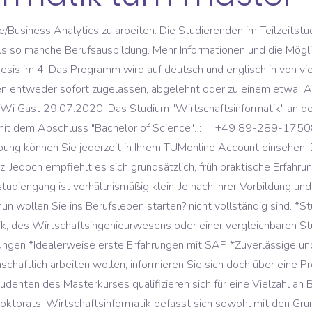
sinformatik des Karlsruher Institut für Technologie (KIT) ansehen. Auflagenfächer sind oft Mathe (Diskrete Strukturen, Lineare Algebra, A ... 5 . - 30.11. November Kosten pro Semester:DetailsUnterrichtssprache:deutsch und englischGeforderte Sprachnachweise:Deutsch- und EnglischnachweisStudienplan MSc WirtschaftsinformatikBewerbung und Zulassung, Unterlagen einreichen, im Gespräch überzeugen- Bewerben: So geht's, Büro: 01.10.053 E-Mail: winfo-master@in.tum.de Tel. Neben speziellen Master-Modulen der Wirtschaftsinformatik beinhaltet der Studiengang auch Module aus den Informatik- und BWL-Masterstudiengängen. Bewerbungsfrist für das Wintersemester: 01.01. "Eignungsverfahren". 1.000 Euro für den gesamten Studiengang: Studieninhalte: acht … Dort sehen Sie, ob wir Rückfragen zu Ihren Dokumenten haben, oder ob Sie einzelne Unterlagen noch ergänzen oder korrigieren müssen. Bitte aktivieren Sie JavaScript um alle Funktionen der Website (u.a. Doch nun habe ich auch ein großes Interesse für Nawis entwickelt. Bei der Onlinebewerbung über TUMonline sehen Sie, welche Dokumente wir für die Zulassung zum Studium benötigen. Die begleitenden Praktika dienen der Anwendung des Erlernten. Ein wichtiger Bestandteil dieses Studiums ist das Projekt, in dem praktische Problemstellungen im Team bearbeitet werden. Die TUM hat einen guten Ruf, aber du hast 3 Jahre studiert. In Zeiten von Digitalisierung und Industrie 4.0 entstehen viele neue Berufsfelder für Studenten der Wirtschaftsinformatik. Wo lässt sich Wirtschaftsinformatik (Winfo) studieren? Die TUM legt in der Wirtschaftsinformatik einen deutlichen Schwerpunkt auf die Informatikkompetenz. Unser Sprachenzentrum kann Sie dabei unterstützen. TUM Winfo / TUM Bwl. Durch gezielte Vertiefung durch einzelne Wahlmodule wird es in den kommenden Semestern möglich sein, eine zusätzliche Zertifizierung in einem der folgenden Punkte zu erhalten: Um sich zu bewerben, wird ein Bachelor im Bereich Informatik, Wirtschaftsinformatik, BWL oder verwandten Studiengängen benötigt. Unser Sprachenzentrum kann Sie dabei unterstützen. Das Studium des Masterstudiengangs Wirtschaftsinformatik (M.Sc.) + 49 89 289 17867efv(at)in.tum.de, Studienfachberatung Boltzmannstr. Das Teilzeitstudium kann zum Sommer- und Wintersemester begonnen werden. In der ersten Stufe werden dabei die Bachelor-Abschlussnote und die eingereichten Unterlagen mittels eines Punktesystems ausgewertet. Das Studium wird als Vollzeitstudium angeboten. Das Studium der Wirtschaftsinformatik ist an der TU Darmstadt durch seine starke Interdisziplinarität geprägt. Bitte beachten Sie, dass wir Ihre Onlinebewerbung nur berücksichtigen können, wenn alle Dokumente für die Zulassung vor Ablauf der Bewerbungsfrist hochgeladen wurden. Beim Anzeigen können Daten an Dritte übertragen oder Cookies gespeichert werden, deshalb ist Ihre Zustimmung erforderlich. Er setzt inhaltliche Schwerpunkte in den Bereichen Business Analytics, E-Business, IT-Entrepreneurship, Operations Research und … Hierdurch ist ein gutes Betreuungs­verhältnis zwischen Studierenden und Professorinnen und Professoren gewährleistet.. Sie werden erst immatrikuliert, wenn alle Dokumente vorliegen. Foto: Hardy Welsch. Je nach Ihrer Vorbildung und Herkunft benötigen wir eventuell noch weitere Unterlagen. Unsere Grafik zeigt Ihnen, wie sich das 6-semestrige Bachelor-Studium zusammensetzt. Die Onlinebewerbung erfolgt über unser Bewerbungsportal TUMonline. Aktuelle Paradigmenwechsel in der Wirtschaft generieren einen immer höheren Bedarf an Experten, die komplexe IT-Systeme und -Prozesse verstehen und diese effektiv im wirtschaftlichen Kontext gestalten können. Zusätzlich werden gute Sprachkenntnisse in englisch und deutsch vorausgesetzt. 880 Studenten der TUM - TU München bewerten das Studium mit 3,9 Sternen. Mein Ziel: ein interessantes Studium… An dieser Stelle ist die Google Custom Search Engine eingebunden. Info hatte ich leider nie schulisch, doch außer schulisch sehr interessant. Ein Praktikum ist in diesem Studiengang nicht verpflichtend und auch keine Zulassungsvoraussetzung. Die umfassende Darstellung des Studiengangs finden Sie in der nac