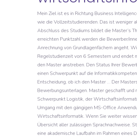
Mein Ziel ist es in Richtung Business Intelligence/Business Analytics zu arbeiten. Die Studierenden im Teilzeitstudium besuchen die gleichen Veranstaltungen wie die Vollzeitstudierenden. Das ist weniger als so manche Berufsausbildung. Mehr Informationen und die Möglichkeit zum Widerruf finden Sie unter. Den Abschluss des Studiums bildet die Master’s Thesis im 4. Das Programm wird auf deutsch und englisch in von vier Semestern unterrichtet. Je nach Höhe der erreichten Punktzahl werden die Bewerber/innen entweder sofort zugelassen, abgelehnt oder zu einem etwa Auswahlgespräch. TUM ist streng was Anrechnung von Grundlagenfächern angeht. WiWi Gast 29.07.2020. Das Studium "Wirtschaftsinformatik" an der staatlichen "TUM - TU München" hat eine Regelstudienzeit von 6 Semestern und endet mit dem Abschluss "Bachelor of Science". : +49 89-289-17508. Normalerweise sollte man an einer TU eher den Master anstreben. Den Status Ihrer Bewerbung können Sie jederzeit in Ihrem TUMonline Account einsehen. Die TUM legt in der Wirtschaftsinformatik einen Schwerpunkt auf die Informatikkompetenz. Jedoch empfiehlt es sich grundsätzlich, früh praktische Erfahrungen zu sammeln. Nun stehe ich vor der Entscheidung, ob ich den Master … Der Master­studien­gang ist verhältnismäßig klein. Je nach Ihrer Vorbildung und Herkunft benötigen wir eventuell noch weitere Bewerbungsunterlagen. Master geschafft und nun wollen Sie ins Berufsleben starten? nicht vollständig sind. *Studium der Betriebswirtschaftslehre mit Schwerpunkt Logistik, der Wirtschaftsinformatik, des Wirtschaftsingenieurwesens oder einer vergleichbaren Studienrichtung *Sehr gute Kenntnisse im Umgang mit den gängigen MS-Office Anwendungen *Idealerweise erste Erfahrungen mit SAP *Zuverlässige und strukturierte Arbeitsweise Wirtschaftsinformatik. Wenn Sie weiter wissenschaftlich arbeiten wollen, informieren Sie sich doch über eine Promotion an der TUM. Hier finden Sie eine Übersicht aller zulässigen Sprachnachweise. Studenten des Masterkurses qualifizieren sich für eine Vielzahl an Berufsmöglichkeiten in der Wirtschaft oder für eine akademische Laufbahn im Rahmen eines Doktorats. Wirtschaftsinformatik befasst sich sowohl mit den Grundlagen der Informatik, als auch denen der Wirtschaftswissenschaft. Coronavirus/COVID-19: Digitale Lehre im Lockdown +++ Mitarbeitende nach Möglichkeit im Homeoffice +++ www.tum.de/corona, Schwed. Nur wenn Sie eine Zulassung erhalten, müssen Sie für eine Immatrikulation zusätzlich einige Dokumente als beglaubigte Kopien in Papierform einreichen. Wenn Ihnen einzelne Dokumente für die Immatrikulation noch nicht vorliegen, dann können Sie diese bis 5 Wochen nach Vorlesungsbeginn nachreichen. Gerade in der heutigen Zeit ist der Bedarf nach Experten, die komplexe IT-Systeme und -Prozesse verstehen und diese effektiv im wirtschaftlichen Kontext gestalten können. Hierfür werden exklusiv für Studierende der Wirtschaftsinformatik … Wer die Digitalisierung mitgestalten will, sollte sich den neuen Studiengang Wirtschaft