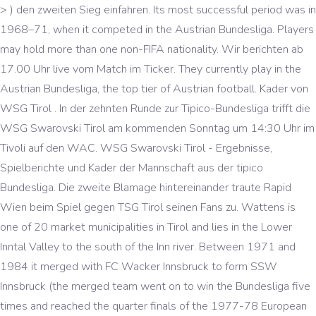
> ) den zweiten Sieg einfahren. Its most successful period was in
1968–71, when it competed in the Austrian Bundesliga. Players
may hold more than one non-FIFA nationality. Wir berichten ab
17.00 Uhr live vom Match im Ticker. They currently play in the
Austrian Bundesliga, the top tier of Austrian football. Kader von
WSG Tirol . In der zehnten Runde zur Tipico-Bundesliga trifft die
WSG Swarovski Tirol am kommenden Sonntag um 14:30 Uhr im
Tivoli auf den WAC. WSG Swarovski Tirol - Ergebnisse,
Spielberichte und Kader der Mannschaft aus der tipico
Bundesliga. Die zweite Blamage hintereinander traute Rapid
Wien beim Spiel gegen TSG Tirol seinen Fans zu. Wattens is
one of 20 market municipalities in Tirol and lies in the Lower
Inntal Valley to the south of the Inn river. Between 1971 and
1984 it merged with FC Wacker Innsbruck to form SSW
Innsbruck (the merged team went on to win the Bundesliga five
times and reached the quarter finals of the 1977-78 European