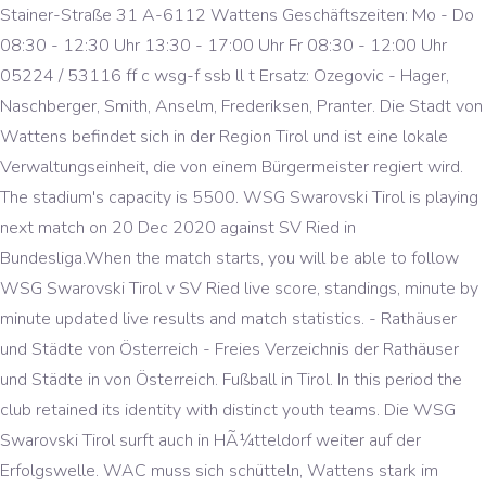
Stainer-Straße 31 A-6112 Wattens Geschäftszeiten: Mo - Do
08:30 - 12:30 Uhr 13:30 - 17:00 Uhr Fr 08:30 - 12:00 Uhr
05224 / 53116 ff c wsg-f ssb ll t Ersatz: Ozegovic - Hager,
Naschberger, Smith, Anselm, Frederiksen, Pranter. Die Stadt von
Wattens befindet sich in der Region Tirol und ist eine lokale
Verwaltungseinheit, die von einem Bürgermeister regiert wird.
The stadium's capacity is 5500. WSG Swarovski Tirol is playing
next match on 20 Dec 2020 against SV Ried in
Bundesliga.When the match starts, you will be able to follow
WSG Swarovski Tirol v SV Ried live score, standings, minute by
minute updated live results and match statistics. - Rathäuser
und Städte von Österreich - Freies Verzeichnis der Rathäuser
und Städte in von Österreich. Fußball in Tirol. In this period the
club retained its identity with distinct youth teams. Die WSG
Swarovski Tirol surft auch in HÃ¼tteldorf weiter auf der
Erfolgswelle. WAC muss sich schütteln, Wattens stark im