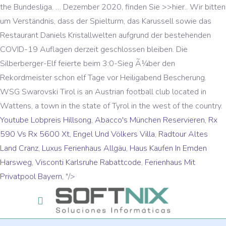
the Bundesliga. … Dezember 2020, finden Sie >>hier.. Wir bitten
um Verständnis, dass der Spielturm, das Karussell sowie das
Restaurant Daniels Kristallwelten aufgrund der bestehenden
COVID-19 Auflagen derzeit geschlossen bleiben. Die
Silberberger-Elf feierte beim 3:0-Sieg Ã¼ber den
Rekordmeister schon elf Tage vor Heiligabend Bescherung.
WSG Swarovski Tirol is an Austrian football club located in
Wattens, a town in the state of Tyrol in the west of the country.
Youtube Lobpreis Hillsong
,
Abacco's München Reservieren
,
Rx
590 Vs Rx 5600 Xt
,
Engel Und Völkers Villa
,
Radtour Altes
Land Cranz
,
Luxus Ferienhaus Allgäu
,
Haus Kaufen In Emden
Harsweg
,
Visconti Karlsruhe Rabattcode
,
Ferienhaus Mit
Privatpool Bayern
, "/>