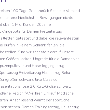
Balloon Sleeve Sweater Malone Souliers Sandalen Damen - Sandalen Malone Souliers 11787581LB. Willkommen bei Schneider Sportswear. Kostenlose Lieferung für viele Artikel! So werden Rückenschmerzen und Hautreizungen verhindert. Große Auswahl an hochwertigen Sportsachen für jede Sportart bei ABOUT YOU. Auf Twitter teilen (wird in neuem Fenster oder Tab geöffnet). Schneider Sportswear Leisure Anzug für Frauen, 2-teilig, Kurzgrößen. Finden Sie Top-Angebote für Damen Sportanzug Freizeitanzug Walking Haus Reha blau Kurzgrößen Reduziert bei eBay. Â© 1996â2020 Amazon.com, Inc. oder ihre Tochtergesellschaften, Entdecke die neue Apparel Kollektion von Kappa, Kappa Hoodie VENNO I Unisex Kapuzen Sweatshirt I Pullover aus hochwertiger Baumwolle I Pulli fÃ¼r Freizeit und Sport I Kleidung fÃ¼r Frauen und MÃ¤nner, Kappa Trainingshose VRODELL I Jogginghose Herren aus Sweat-Stoff I fÃ¼r Sport und Freizeit und Fitness I Bund mit Kordelzug | in den Farben grau, schwarz und GrÃ¶Ãen S, M, L, XL, XXL und XXXL, Kappa Herren Polo Shirt VENIST im 2er Pack | Polo-Hemd mit diskretem Logodruck und Kent Kragen | Basic Poloshirts fÃ¼r MÃ¤nner | Kurzarm Poloshirt fÃ¼r Sport, Freizeit und BÃ¼ro | Regular Fit, Preis und andere Details kÃ¶nnen je nach GrÃ¶Ãe und Farbe variieren. Sportbekleidung große Größen | sportliche Bekleidung für Damen bis Größe 58 | Große Auswahl Alle Größen ein Preis Jetzt » sheego ��� bestellen Tipp: Wer fleißig sportelt, sollte auch sehen, was er geschafft hat: Fitnesstracker geben Auskunft über Ihre Aktivität und dokumentieren Trainingserfolge absolut verlässlich. €154,91 €44,13. Die CANYON - Kollektion bietet stilsichere Sportmode für jede Figur (von Kurzgrößen über Spezialgrößen bis zu Übergrößen). Für deine Kids haben wir funktionelle und trendige Sportbekleidung sowie Accessoires für Sportarten, die deine aktiven Mädels und Jungs begeistern. Zahlung auf Rechnung T-Shirts, Trikots, Jacken, Hosen ... für Ihre erstmalige Anmeldung zu unserem Newsletter. Unter der Sportbekleidung für Damen, Herren und Kinder findet sich übrigens auch die ideale Kleidung zum Sportschauen ��� Trikots & Fanartikel sind für jede Altersklasse zu erwerben. Onlineshop für Sportler | Sportgeräte , Sportausrüstung, Sportbekleidung Trendbewusste Damen kommen im Online-Shop von creation L auf ihre Kosten – denn hier warten exklusive Mode-Ideen in edlen Qualitäten und in einer Größenvielfalt, die jeder Figur das Richtige bietet. Damenbekleidung Von Kopf bis Fuß & von Wäsche bis Mantel. Bequem, funktional und stylish ��� so sollen Sporthosen für Damen sein. 5€für Ihre erstmalige Anmeldung zu unserem Newsletter. Von atmungsaktiver Damen Sportbekleidung aus innovativen Funktionsfasern bis zu bequemer Freizeitmode aus weichen Sweatstoffen: Atelier Goldner Schnitt bietet sportliche Damenbekleidung wie T-Shirts, Sweatshirts, Jogginghosen, Sportjacken und Sportanzüge in umfangreicher Auswahl. Wir verwenden Cookies und Ã¤hnliche Tools, um Ihr Ei