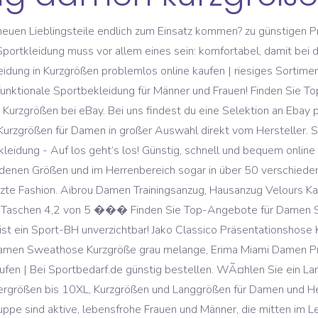
t, ��� Sportbekleidung für Damen: modisch und bequem zum Workout. Bitte melden Sie sich mit Ihrer E-Mail Adresse und Ihrem Passwort an. Sportbekleidung für Damen - Bestenliste & Testberichte 2020 - Unsere Liste, die täglich aktualisiert wird, stellt die Rangliste der besten auf dem Markt erhältlichen Sportbekleidung für Damen - Bestenliste & Testberichte 2020 ehrlich dar. Größte Auswahl an Laufbekleidung Damen uvm. Legst Du Wert auf einen gesunden und aktiven Lebenswandel? Sportbekleidung für Damen überzeugt mit komfortablen Schnitten, innovativen Funktionsmaterialien und modischen Designs. Schlüpfe in einen Damen-Tracksuit von Nike, um einzukaufen, ins Fitnessstudio oder in die Lounge zu gehen. Sportbekleidung. Die Mode der Saison hat viele spannende Facetten: Mit Key-Pieces und Kombis von lässig bis elegant, Designs von monochrom bis multicolor, Passformen von mini bis oversized. Zurück zu Bekleidung; Sport 38. 1,411 Followers, 144 Following, 331 Posts - See Instagram photos and videos from Football Austria (@footballaustria) Weitere Damen Größen; Untersetzte & Kurz Grössen Damen . Schließlich will frau auch beim Sport gut aussehen und sich wohlfühlen. Von atmungsaktiver Damen Sportbekleidung aus innovativen Funktionsfasern bis zu bequemer Freizeitmode aus weichen Sweatstoffen: Atelier Goldner Schnitt bietet sportliche Damenbekleidung wie T-Shirts, Sweatshirts, Jogginghosen, Sportjacken und Sportanzüge in umfangreicher Auswahl. Sportbekleidung & Sportartikel im OTTO Online-Shop › Top Marken Kauf auf Rechnung Ratenkauf möglich › Jetzt online bestellen! ... Zip-off Outdoorhose Damen Kurzgrößen. Die richtige Sportbekleidung sollte perfekt sitzen und beim Sport nicht stören. Stylishe Jeans, Bekleidung & Schuhe für die ganze Familie jetzt preiswert gebraucht bei ubup kaufen. Zum stÃ¤rkeren VergrÃ¶Ãern mit zwei Fingern aufziehen. Große Auswahl und Top Produkte. Leider ist ein Problem beim Speichern Ihrer Cookie-Einstellungen aufgetreten. Damen Sporthosen online kaufen bei OTTO ��� Große Auswahl Top Marken Ratenkauf & Kauf auf Rechnung möglich ��� Jetzt online bestellen! Trekkinghosen. Bei uns wird großes Augenmerk auf eine objektive Auswertung der Daten gelegt als auch der Artikel am Ende durch eine finalen Bewertung eingeordnet. Joggen, Yoga, Nordic Walking oder Gymnastik ��� für jede Sportart und Witterung gibt es spezielle Damen-Fitness-Bekleidung, mit der du deine persönliche Performance steigerst und in der du dich wohlfühlst. Kurzgrößen Mode wird für Damen mit einer Körpergröße zwischen 1,55 Meter und 1,65 Meter angeboten. Jetzt online bestellen! Sportlich aktive Frauen, aufgepasst: Neben sogenannten Normal- und Übergrößen bietet Atelier Goldner Schnitt auch hochwertige Damen Sporthosen in Kurzgrößen. Damen Sporthosen online kaufen bei OTTO › Große Auswahl Top Marken Ratenkauf & Kauf auf Rechnung möglich › Jetzt online bestellen! Im Onlineshop von Jelmoli Versand ganz einfach die richtige Sportbekleidung finden | Gratis Versand & Retoure Flexible Zahlungsmöglichkeiten 20 CHF Neukunden-Bonus 30 Tage Rückgaberecht | Jelmoli Versand | Hochwertige, funktionelle Sportbekleidung mit Style. Für Damen unter 1,64 Meter bedeutet dies, dass herkömmliche Konfektionsgrößen oft zu weit, zu lang, einfach zu unproportional ausfallen. Laufbekleidung für Damen Jogging-Point. Untersetzte und Kurzgrößen Mode wird für Damen mit einer Körpergröße zwischen 1,55 Meter und 1,65 Meter angeboten. Auch beim Sport trendig sein: Funktionale & modische Damen-Sportkleidung für jede Sportart. Bei der Nutzung der Facebook Plugins wird eine Verbindung zu Facebook hergestellt, damit Sie … Entdecke komplette Sets oder Trainingshosen und -jacken, die du zu einem ultimativen Outfit kombinieren kannst, um deinen persönlichen Style zu zeigen. 08709 - 94 30 136 (09:00 bis 16:00) Pro Touch Sportbekleidung & Sportmode bei LadenZeile.de - Riesige Auswahl an reduzierten Sportartikeln. Jacke: Stehkragen, 2��� Im SCHNEIDER SPORTSWEAR-Shop von INTERSPORT findest du eine Vielzahl von Produkten der Marke SCHNEIDER SPORTSWEAR. ASOS White ASOS WHITE 