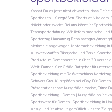
Kannst Du es jetzt nicht abwarten, dass Deine neuen Lieblingsteile endlich zum Einsatz kommen? zu günstigen Preisen 100 Tage Geld-zurück Schnelle Versand Sporthosen - Kurzgrößen. Shorts at Nike.com. Sportkleidung muss vor allem eines sein: komfortabel, damit bei den unterschiedlichsten Bewegungen nichts drückt oder zwickt. Bei uns könnt ihr Sportbekleidung in Kurzgrößen problemlos online kaufen | riesiges Sortiment über 1 Mio. Kunden 20 Jahre Teamsporterfahrung Wir liefern modische und funktionale Sportbekleidung für Männer und Frauen! Finden Sie Top-Angebote für Damen Freizeitanzug Sportanzug Hausanzug Reha aschgrau/smaragd Kurzgrößen bei eBay. Bei uns findest du eine Selektion an Ebay pailletten getestet und dabei die relevantesten Merkmale abgewogen. Motorradbekleidung in Kurzgrößen für Damen in großer Auswahl direkt vom Hersteller. Sie dürfen in keinem Schrank fehlen: die Allzweckwaffen Bikerjacke und Parka. Sportbekleidung - Auf los geht’s los! Günstig, schnell und bequem online bestellen. Sind wir sehr stolz darauf, unsere Produkte im Damenbereich in über 30 verschiedenen Größen und im Herrenbereich sogar in über 50 verschiedenen Größen. Jacken-Upgrade für die Damen von Welt. Damen Kurz Größe Ratgeber für untersetzte Fashion. Aibrou Damen Trainingsanzug, Hausanzug Velours Kapuzenpullover und Hose Jogginganzug Sportbekleidung mit Reißverschluss Kordelzug Taschen 4,2 von 5 ��� Finden Sie Top-Angebote für Damen Sportanzug Freizeitanzug Hausanzug Reha Schwarz Grau Kurzgrößen bei eBay. Für Damen ist ein Sport-BH unverzichtbar! Jako Classico Präsentationshose Kurzgrößen schwarz, Jako Classico Präsentationshose Kurzgrößen marine, Erima Damen Sweathose Kurzgröße grau melange, Erima Miami Damen Präsentationshose 2.0 Kurz-Größe schwarz, Sportbekleidung | Damen | Kurzgröße online kaufen | Bei Sportbedarf.de günstig bestellen. WÃ¤hlen Sie ein Land/eine Region fÃ¼r Ihren Einkauf. Modische Sportswear für Damen . Sportbekleidung in Übergrößen bis 10XL, Kurzgrößen und Langgrößen für Damen und Herren. Anschließend wärmt der sportliche Anzug und ist absolut gemütlich. Unsere Zielgruppe sind aktive, lebensfrohe Frauen und Männer, die mitten im Leben stehen. Damen Trainingsanzug, Hausanzug Velours Kapuzenpullover und Hose Jogginganzug Sportbekleidung mit Reißverschluss Kordelzug Taschen 4,1 von 5 Sternen 453 32,99 ��� 32,99 ��� Free delivery and returns. Lieblingsstücke & Casual Looks von American Vintage Second Hand shoppen – gebrauchte Mode und Accessoires für Damen gibt es bei ubup American Vintage im Second Hand kaufen Oh nein, bitte aktiviere JavaScript in deinem Browser, um auf ubup alle Funktionen nutzen zu können. Sportbekleidung & Sportartikel im OTTO Online-Shop ��� Top Marken Kauf auf Rechnung Ratenkauf möglich ��� Jetzt online bestellen! Alex - Sportbekleidung bei GALERIA.de. Online shoppen, kostenlos in der Filiale abholen. Und mit einer Damen-Sporthose, in der du dich rundum wohlfühlst und die deine Vorzüge beton