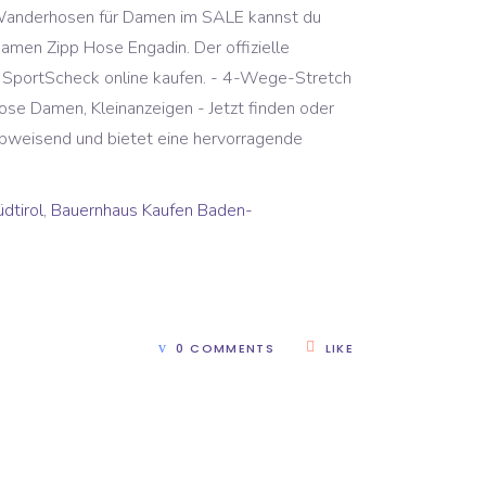
ten Wanderhosen für Damen im SALE kannst du
amen Zipp Hose Engadin. Der offizielle
 SportScheck online kaufen. - 4-Wege-Stretch
se Damen, Kleinanzeigen - Jetzt finden oder
rabweisend und bietet eine hervorragende
dtirol
,
Bauernhaus Kaufen Baden-
0 COMMENTS
LIKE