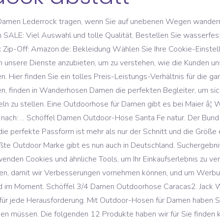
en Damen Lederrock tragen, wenn Sie auf unebenen Wegen wander
 SALE: Viel Auswahl und tolle Qualität. Bestellen Sie wasserf
 Zip-Off: Amazon.de: Bekleidung Wählen Sie Ihre Cookie-Einste
 um unsere Dienste anzubieten, um zu verstehen, wie die Kunden u
Hier finden Sie ein tolles Preis-Leistungs-Verhältnis für die 
ben, finden in Wanderhosen Damen die perfekten Begleiter, um s
ln zu stellen. Eine Outdoorhose für Damen gibt es bei Maier â¦
 nach: ... Schöffel Damen Outdoor-Hose Santa Fe natur. Der Bund 
die perfekte Passform ist mehr als nur der Schnitt und die Größ
ößte Outdoor Marke gibt es nun auch in Deutschland. Suchergebn
enden Cookies und ähnliche Tools, um Ihr Einkaufserlebnis zu ve
zen, damit wir Verbesserungen vornehmen können, und um Werbun
nd im Moment. Schöffel 3/4 Damen Outdoorhose Caracas2. Jack W
ür jede Herausforderung. Mit Outdoor-Hosen für Damen haben Sie
nden müssen. Die folgenden 12 Produkte haben wir für Sie finde