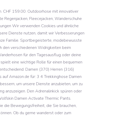
n. CHF 159.00. Outdoorhose mit innovativer
este Regenjacken, Fleecejacken, Wanderschuhe
llungen Wir verwenden Cookies und ähnliche
nsere Dienste nutzen, damit wir Verbesserungen
ganze Familie. Sportbegeisterte, modebewusste
ich den verschiedenen Widrigkeiten beim
 Wanderhosen für den Tagesausflug oder deine
spielt eine wichtige Rolle für einen bequemen
e entscheidend. Damen (370) Herren (316)
is auf Amazon.de für: 3 4 Trekkinghose Damen
rbessern, um unsere Dienste anzubieten, um zu
g anzuzeigen. Den Adrenalinkick spüren oder
olfskin Damen Activate Thermic Pants.
 die Bewegungsfreiheit, die Sie brauchen,
n können. Ob du gerne wanderst oder zum