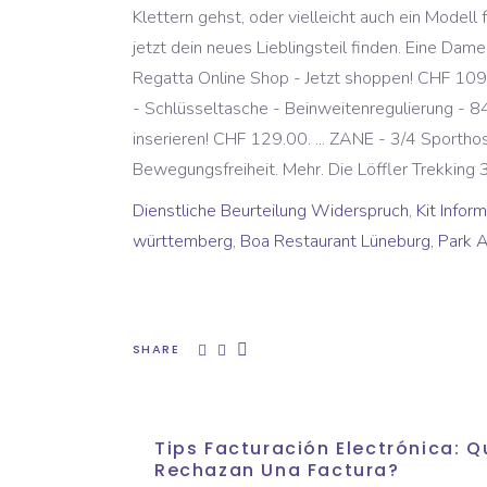
Klettern gehst, oder vielleicht auch ein Model
jetzt dein neues Lieblingsteil finden. Eine Da
Regatta Online Shop - Jetzt shoppen! CHF 10
- Schlüsseltasche - Beinweitenregulierung - 8
inserieren! CHF 129.00. ... ZANE - 3/4 Sporth
Bewegungsfreiheit. Mehr. Die Löffler Trekking 
Dienstliche Beurteilung Widerspruch
,
Kit Infor
württemberg
,
Boa Restaurant Lüneburg
,
Park A
SHARE
Tips Facturación Electrónica:
Rechazan Una Factura?