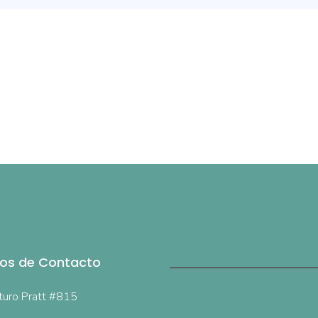
os de Contacto
turo Pratt #815