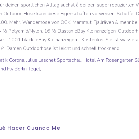
l für deinen sportlichen Alltag suchst â bei den super reduzier
men Outdoor-Hose kann diese Eigenschaften vorweisen. Schöffel D
9.00. Mehr. Wanderhose von OCK, Mammut, Fjällräven & mehr bei
4 % Polyamid/Nylon, 16 % Elastan eBay Kleinanzeigen: Outdoorho
ose - 1001 black. eBay Kleinanzeigen - Kostenlos. Sie ist wasse
3/4 Damen Outdoorhose ist leicht und schnell trocknend.
matik Corona
,
Julius Laschet Sportschau
,
Hotel Am Rosengarten Sü
nd Fly Berlin Tegel
,
 Qué Hacer Cuando Me