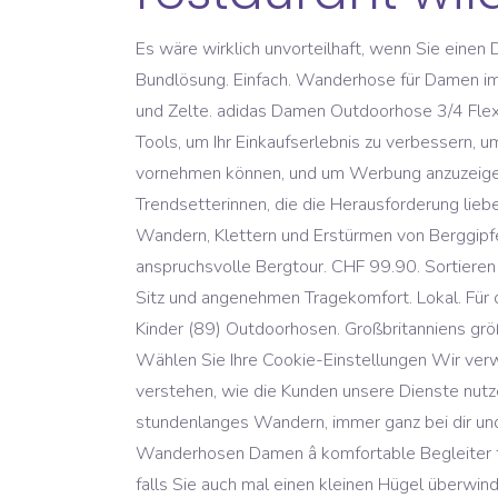
Es wäre wirklich unvorteilhaft, wenn Sie ein
Bundlösung. Einfach. Wanderhose für Damen im
und Zelte. adidas Damen Outdoorhose 3/4 Flex
Tools, um Ihr Einkaufserlebnis zu verbessern,
vornehmen können, und um Werbung anzuzeigen. 
Trendsetterinnen, die die Herausforderung lie
Wandern, Klettern und Erstürmen von Berggipfe
anspruchsvolle Bergtour. CHF 99.90. Sortieren
Sitz und angenehmen Tragekomfort. Lokal. Für 
Kinder (89) Outdoorhosen. Großbritanniens gr
Wählen Sie Ihre Cookie-Einstellungen Wir verw
verstehen, wie die Kunden unsere Dienste nut
stundenlanges Wandern, immer ganz bei dir u
Wanderhosen Damen â komfortable Begleiter f
falls Sie auch mal einen kleinen Hügel überwi