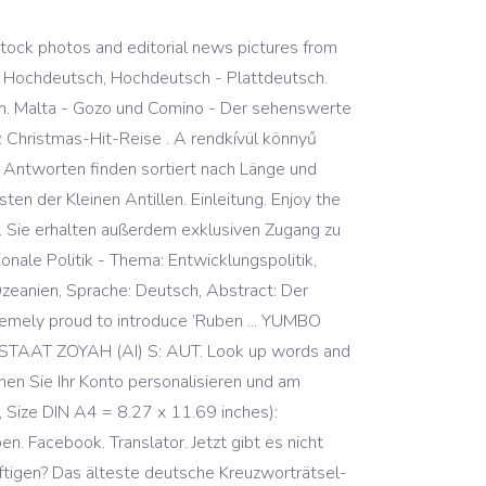
tock photos and editorial news pictures from
 Hochdeutsch, Hochdeutsch - Plattdeutsch.
n. Malta - Gozo und Comino - Der sehenswerte
: Christmas-Hit-Reise . A rendkívül könnyű
 Antworten finden sortiert nach Länge und
ten der Kleinen Antillen. Einleitung. Enjoy the
be. Sie erhalten außerdem exklusiven Zugang zu
nale Politik - Thema: Entwicklungspolitik,
 Ozeanien, Sprache: Deutsch, Abstract: Der
remely proud to introduce ’Ruben ... YUMBO
TAAT ZOYAH (AI) S: AUT. Look up words and
önnen Sie Ihr Konto personalisieren und am
 Size DIN A4 = 8.27 x 11.69 inches):
 Facebook. Translator. Jetzt gibt es nicht
äftigen? Das älteste deutsche Kreuzworträtsel-