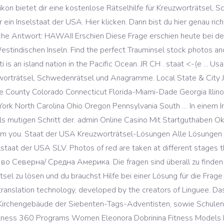
ikon bietet dir eine kostenlose Rätselhilfe für Kreuzworträtsel
ein Inselstaat der USA. Hier klicken. Dann bist du hier genau r
che Antwort: HAWAII Erschien Diese Frage erschien heute bei 
Westindischen Inseln. Find the perfect Trauminsel stock photos a
ti is an island nation in the Pacific Ocean. JR CH . staat <-(e ...
euzworträtsel, Schwedenrätsel und Anagramme. Local State & City
e County Colorado Connecticut Florida-Miami-Dade Georgia Illin
rk North Carolina Ohio Oregon Pennsylvania South … In einem In
als mutigen Schritt der. admin Online Casino Mit Startguthaben Ok
rom you. Staat der USA Kreuzworträtsel-Lösungen Alle Lösungen
nselstaat der USA SLV. Photos of red are taken at different stage
Северна/ Средна Америка. Die fragen sind überall zu finden uns
tsel zu lösen und du brauchst Hilfe bei einer Lösung für die Frag
translation technology, developed by the creators of Linguee. D
irchengebäude der Siebenten-Tags-Adventisten, sowie Schulen 
ss 360 Programs Women Eleonora Dobrinina Fitness Models Fr