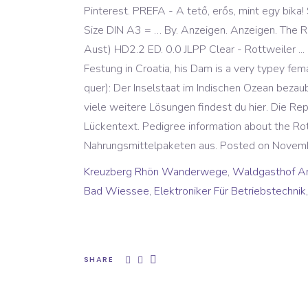
Pinterest. PREFA - A tető, erős, mint egy bika
Size DIN A3 = … By. Anzeigen. Anzeigen. The Rep
Aust) HD2.2 ED. 0.0 JLPP Clear - Rottweiler ..
Festung in Croatia, his Dam is a very typey 
quer): Der Inselstaat im Indischen Ozean beza
viele weitere Lösungen findest du hier. Die Re
Lückentext. Pedigree information about the Ro
Nahrungsmittelpaketen aus. Posted on Novemb
Kreuzberg Rhön Wanderwege
,
Waldgasthof Am
Bad Wiessee
,
Elektroniker Für Betriebstechnik
SHARE