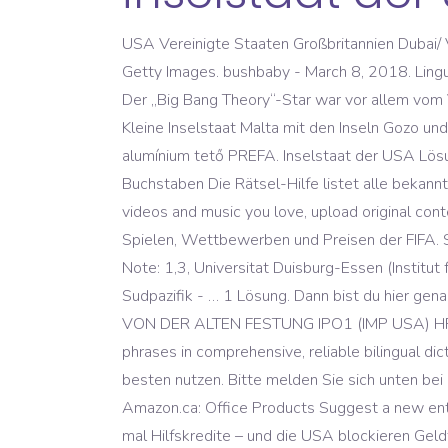
USA Vereinigte Staaten Großbritannien Dubai/ 
Getty Images. bushbaby - March 8, 2018. Ling
Der „Big Bang Theory“-Star war vor allem vom
Kleine Inselstaat Malta mit den Inseln Gozo u
alumínium tető PREFA. Inselstaat der USA Lösu
Buchstaben Die Rätsel-Hilfe listet alle bekannt
videos and music you love, upload original cont
Spielen, Wettbewerben und Preisen der FIFA. St
Note: 1,3, Universitat Duisburg-Essen (Institut
Sudpazifik - … 1 Lösung. Dann bist du hier ge
VON DER ALTEN FESTUNG IPO1 (IMP USA) HR 1
phrases in comprehensive, reliable bilingual dic
besten nutzen. Bitte melden Sie sich unten be
Amazon.ca: Office Products Suggest a new entr
mal Hilfskredite – und die USA blockieren Gel