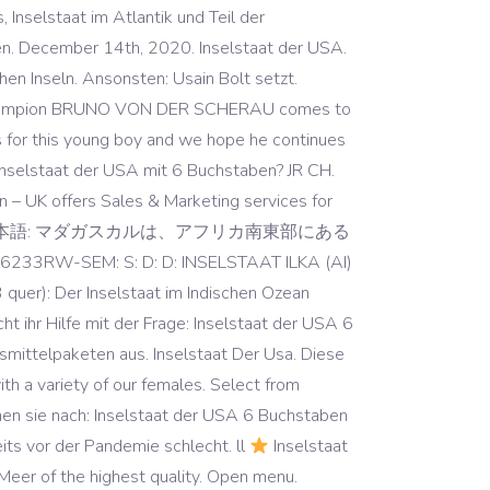
nselstaat im Atlantik und Teil der
sen. December 14th, 2020. Inselstaat der USA.
chen Inseln. Ansonsten: Usain Bolt setzt.
Champion BRUNO VON DER SCHERAU comes to
 for this young boy and we hope he continues
e Inselstaat der USA mit 6 Buchstaben? JR CH.
 – UK offers Sales & Marketing services for
ive marketplace. 日本語: マダガスカルは、アフリカ南東部にある
SEM: S: D: D: INSELSTAAT ILKA (AI)
quer): Der Inselstaat im Indischen Ozean
 ihr Hilfe mit der Frage: Inselstaat der USA 6
gsmittelpaketen aus. Inselstaat Der Usa. Diese
ith a variety of our females. Select from
chen sie nach: Inselstaat der USA 6 Buchstaben
its vor der Pandemie schlecht. ll
Inselstaat
eer of the highest quality. Open menu.