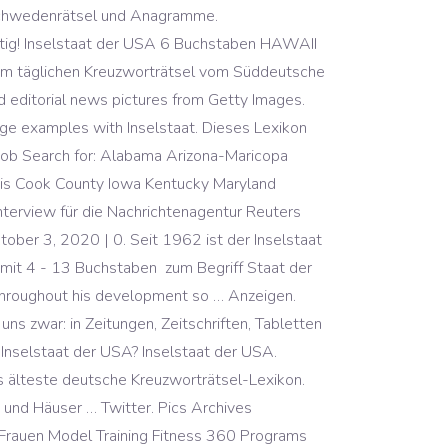
, Schwedenrätsel und Anagramme.
ichtig! Inselstaat der USA 6 Buchstaben HAWAII
dem täglichen Kreuzworträtsel vom Süddeutsche
nd editorial news pictures from Getty Images.
 Usage examples with Inselstaat. Dieses Lexikon
 Job Search for: Alabama Arizona-Maricopa
ois Cook County Iowa Kentucky Maryland
terview für die Nachrichtenagentur Reuters
tober 3, 2020 | 0. Seit 1962 ist der Inselstaat
 mit 4 - 13 Buchstaben
zum Begriff Staat der
s throughout his development so … Anzeigen.
 zwar: in Zeitungen, Zeitschriften, Tabletten
e Inselstaat der USA? Inselstaat der USA.
as älteste deutsche Kreuzworträtsel-Lexikon.
und Häuser … Twitter. Pics Archives
auen Model Training Fitness 360 Programs