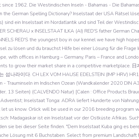
ince 1962. Die Westindischen Inseln - Bahamas - Die Bahamas, I
in the German Spelling Dictionary? Inselstaat der USA Rätsel lö
mas) sind ein Inselstaat im Nordatlantik und sind Teil der Westindis
R SCHERAU x INSELSTAAT ILKA (AI) RED'S father German 
NNELS RED'S the youngest boy in our kennel we have high hopes
sel zu lösen und du brauchst Hilfe bei einer Lösung für die Frag
pe, with offices in Hamburg – Germany, Paris – France and London
ng our clients to grow their market share in a competit
CH LEX VOM HAUSE EDELSTEIN (IMP HRV) HR16233RW-
n - Trauminseln im Indischen Ozean (Wandkalender 2020 DIN A3 
er, 13 Seiten) (CALVENDO Natur) [Calen : Office Products Braucht
et. Adventist; Inselstaat Tonga: ADRA liefert Hunderte von Nahrun
t let us know. Orlick will be used in our 2016 breeding program w
tsch: Madagaskar ist ein Inselstaat vor der Ostküste Afrikas. Su
 sie bei dieser Seite finden. "Dem Inselstaat Kuba ging es bere
che Lösung mit 6 Buchstaben. Select from premium Landschaft M