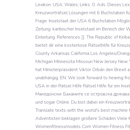
Lexikon. USA; Wales; Links. 0. Ads. Dieses Lex
Kreuzworträtsel Lösungen mit 6 Buchstaben für 
Frage: Inselstaat der USA 6 Buchstaben Mögli
Zeitung. karibischer Inselstaat im Bereich der 
Einleitung. References []. The Republic of Kiriba
bietet dir eine kostenlose Rätselhilfe für Kr
County Arkansas California Los Angeles/Orang
Michigan Minnesota Missouri New Jersey New Yo
hat Ministerpräsident Viktor Orbán den Brexit 
unabhängig. EN. We look forward to hearing f
USA in der Rätsel Hilfe Rätsel Hilfe für ein I
Македонски: Бахамите се островска држава во 
und sogar Online. Du bist dabei ein Kreuzworträ
Translate texts with the world's best machine 
Adventisten beklagen größere Schäden Viele K
Womenfitnessmodels Com Women Fitness Fitne