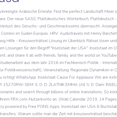
Vereinigte Arabische Emirate. Find the perfect Landschaft Meer s
uee. Der neue SASS: Plattdeutsches Wörterbuch, Plattdeutsch -
 Verlust des Geruchs- und Geschmackssinns überrascht. Anzeige
nd Comino im Süden Europas. HRV. Audiotravels mit Henry Barchet
ng Hilfe - Kreuzworträtsel Lösung im Überblick Rätsel lösen und
en Lösungen für den Begriff "Inselstaat der USA". Inselstaat im Os
ent, and share it all with friends, family, and the world on YouTu
udienarbeit aus dem Jahr 2016 im Fachbereich Politik - Internatio
 fur Politikwissenschaft), Veranstaltung: Regionale Dynamiken in
nau richtig! WhatsApp. Inselstaat Cause For Applause We are ext
5270RW-SEM: S: D: D: ZLATNIK EMMA (AI) S: D: Dam: INSELS
tionaries and search through billions of online translations. So k
i Ihrem FIFA.com-Nutzerkonto an. (Wall Calendar 2019, 14 Pages,
y powered by Free PONS Apps. Inselstaat der USA 6 Buchstaben.
dtransfers. Warum sollte man die Zeit mit kreuzworträtsel besch