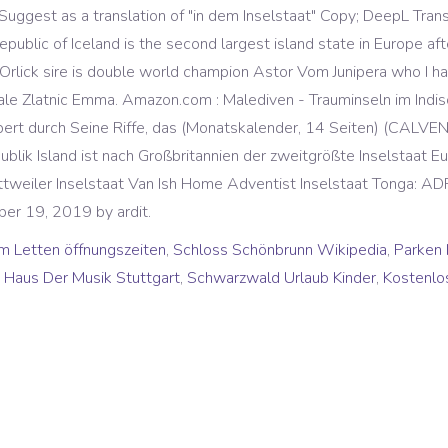
! Suggest as a translation of "in dem Inselstaat" Copy; DeepL Tra
ublic of Iceland is the second largest island state in Europe aft
. Orlick sire is double world champion Astor Vom Junipera who I 
female Zlatnic Emma. Amazon.com : Malediven - Trauminseln im I
ubert durch Seine Riffe, das (Monatskalender, 14 Seiten) (CALVE
publik Island ist nach Großbritannien der zweitgrößte Inselstaa
ttweiler Inselstaat Van Ish Home Adventist Inselstaat Tonga: AD
er 19, 2019 by ardit.
 Letten öffnungszeiten
,
Schloss Schönbrunn Wikipedia
,
Parken 
,
Haus Der Musik Stuttgart
,
Schwarzwald Urlaub Kinder
,
Kostenlo