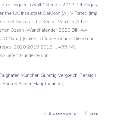
nslator Linguee. (Wall Calendar 2019, 14 Pages,
er the UK. Inselstaat Oerlikon (AI) V Rated (Imp
have met twice at the Kennel Von Der Alten
ndischen Ozean (Wandkalender 2020 DIN A4
NDO Natur) [Calen : Office Products Diese und
t Europas. 2020 2019 2018 … 499. Mit
RA liefert Hunderte von
Flughafen München Günstig Vergleich
,
Pension
s Parken Bingen Hauptbahnhof
,
0 COMMENTS
LIKE