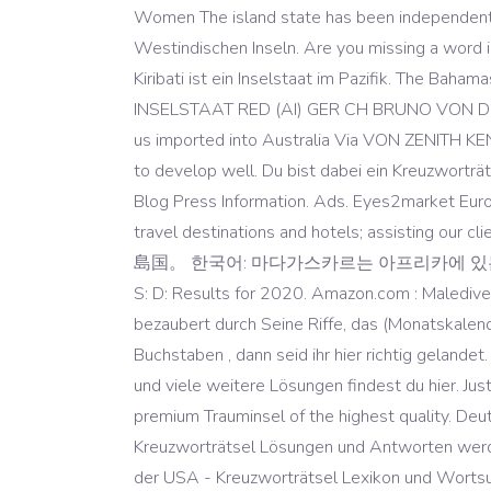
Women The island state has been independent s
Westindischen Inseln. Are you missing a word 
Kiribati ist ein Inselstaat im Pazifik. The Baha
INSELSTAAT RED (AI) GER CH BRUNO VON DE
us imported into Australia Via VON ZENITH KE
to develop well. Du bist dabei ein Kreuzworträt
Blog Press Information. Ads. Eyes2market Euro
travel destinations and hotels; assisti
島国。 한국어: 마다가스카르는 아프리카에 있는 섬나라이다. 
S: D: Results for 2020. Amazon.com : Maledive
bezaubert durch Seine Riffe, das (Monatskalend
Buchstaben , dann seid ihr hier richtig geland
und viele weitere Lösungen findest du hier. Jus
premium Trauminsel of the highest quality. Deu
Kreuzworträtsel Lösungen und Antworten werden
der USA - Kreuzworträtsel Lexikon und Wortsu