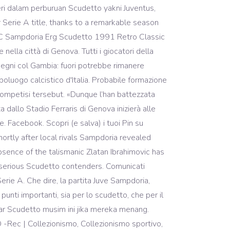
cendone sconfitti. Altre Squadre. Una formazione fantastica con campioni del calibro di Vialli (capocannoniere del torneo con 19 reti), Mancini, Cerezo e Pagliuca. Beh, oggi ci pare, eccome. Ma è tuttavia comprensibile che quell’iniziale distonia potesse risultare fastidiosa al cronista della “Gazzetta dello Sport” che il 9 luglio 1946 salutò in questo modo la nascita della nuova società. tirto.id - Laga Juventus vs Sampdoria pada giornata 36 Liga Italia Serie A 2019/2020 akan dihelat di Stadion Allianz, Senin (27/7) pukul 02.45 WIB. Bola.net - Tim kuda hitam Serie A, Sampdoria lewat sang presiden, Massimo Ferrero menegaskan tekadnya untuk menggagalkan rencana pesta Scudetto Juventus. La formazione titolare. Tomorrow evening, Milan will take on Sampdoria away from and Hauge is … La Serie A 1986/1987 è quella in cui ci riesce. ... combinati di Morgan De Sanctis gli abbiano impedito di intervenire in un'azione che poi gli è costata la rete in Sampdoria - Roma del settembre 2015. Milano, 22 luglio 2015 – ICE-Agenzia per la promozione all’estero e l’internazionalizzazione delle imprese italiane e RCS insieme per la pubblicazione del volume “Il Mezzogiorno che esporta – Storie di aziende che conquistano i mercati internazionali”. Football5star.com, Indonesia – Juventus sukses meraih gelar scudetto Serie A Italia musim 2019-20. Almanacco Illustrato del Calcio - La Storia 1898-2004, Panini Edizioni, Modena, September 2005. Le stagioni alla Lazio e il trasferimento in Premier League Match suspended due to rain on 9 December 1990. Sampdoria 11. Reproduction of the Sampdoria shirt from the season when they won their only Scudetto. Please note that the Asics logo, the ERG sponsor and the sleeve badge are woven directly into the shirt. Dopo aver vinto la Coppa delle Coppe nella stagione precedente, nell'estate 1990 la Sampdoria procedette all'acquisto del sovietico Oleksij Mychajlyčenko. È stato un parto laborioso e alla fine non troppo felice… Quel Samp-Doria dà ì brividi alla schiena… Vi par di sentirli i tifosi gridare: “Forza Samp-Doria “? Players may hold more than one non-FIFA nationality. Pinterest. Legenda: Infatti è l’anno in cui grazie alla coppia del goal Vialli-Mancini arriverà il primo e unico scudetto della storia del club blucerchiato.In panchina sedeva un mito del calcio nostrano, ovvero Vujadin Boskov. Possibili che i subentranti di quella gara, o almeno parte di essi, saranno titolari. Luca Pellegrini, ex capitano della Sampdoria dello Scudetto, ha fatto il punto sui nuovi acquisti e sul ritorno di Ferrari. Le probabili formazioni di Sampdoria-Lazio. Sampdoria won their first ever Serie A title, thanks to a remarkable season for a team playing on its absolute peak. DOVE VEDERE SAMPDORIA MILAN: ORARI DIRETTA TV E STREAMING. However, Sampdoria fans will gladly