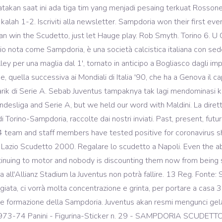
uadre di calcio campioni d'Italia, licenza Creative Commons Attribuzione-Condividi allo stesso modo. 51.6", https://en.wikipedia.org/w/index.php?title=1990–91_U.C._Sampdoria_season&oldid=990104843, Italian football championship-winning seasons, Articles with unsourced statements from November 2020, Creative Commons Attribution-ShareAlike License, This page was last edited on 22 November 2020, at 21:06. Enjoy this collection of the goals from Sampdoria’s memorable Scudetto winning season. L'allungo decisivo fu piazzato nel mese di maggio, quando la vittoria sull'Inter - unita alla successiva battuta d'arresto dei nerazzurri per mano del Genoa - rese incolmabile il distacco; lo Cristiano Ronaldo dan kawan-kawan tak bolehkembali tergelincir seperti saat ditumbangkan Udinese kemarin. Al termine della gara vinta contro il Bologna, l'allenatore del Napoli, Gennaro Gattuso, ha parlato a Sky Sport della gara e non solo. [14] Concluso il torneo con 5 punti di margine sulle milanesi, la Sampdoria sfiorò l'accoppiata di trofei: nella finale di Coppa Italia, si arrese però alla Roma.[15][16]. A true underdog story. Juventus sukses menyegel gelar juara Liga Italia seusai mengalahkan Sampdoria pada laga pekan ke-36. video Juventus is opnieuw kampioen van Italië. Di awal babak pertama, Juve yang membutuhkan kemenangan langsung meneka lini belakang Sampdoria. Sampdoria made a determined effort to retain the Serie A title it had won so unexpectedly the season before, but Vujadin Boškov‘s team ultimately had to make do with sixth place. Lo Zenit Kazan pare avere risolto le riserve e punta diretto su Earvin Ngapeth per sostituire Wilfredo Leon che arriverà a Perugia. Juventus akan resmi mengunci gelar Scudetto … Sampdoria have won the Scudetto once in their history, in 1991. Parma (-1) 10. Scudetto La Vecchia Signora setelah di pekan ke-36 sukses meraih kemenangan 2-0 atas Sampdoria di Allianz Stadium, Senin (27/7/2020). Risultato: V = Vittoria; N = Pareggio; P = Sconfitta. L’estate successiva il presidente Mantovani lo porta alla Sampdoria, sborsando diversi miliardi.In blucerchiato il Mancio trascorrerà ben 15 stagioni, segnando il periodo d’oro della formazione ligure, mettendo in bacheca lo scudetto del 1991, 4 Coppe Italia, una Supercoppa e una Coppa delle Coppe, sfiorando la Coppa dei Campioni.. Ini merupakan scudetto pertama Maurizio Sarri. $89.49. U.C. Juventus-Sampdoria è il posticipo della prima giornata di Serie A 2020/2021.I bianconeri, forti dei nove titoli consecutivi, pur presentandosi ai nastri di partenza con un nuovo mister, Andrea Pirlo, al posto dell’esonerato Sarri, rimangono sempre i favoriti per la vittoria finale. 4-giu-2015 - Questo Pin è stato scoperto da Ancao77. In mezz’ora la Samp chiude la pratica, vince la partita e riesce nella straordinaria impresa di vincere il primo, e unico, scudetto della sua storia. Genoa (-1) 6. [5] In campionato i liguri avevano conquistato, a fine ottobre, il comando della classifica battendo gli stessi rossoneri[6]; il titolo d'inverno fu però conquistato dall'Inter che, malgrado la disfatta nello scontro diretto, superò i blucerchiati per due punti a conclusione del girone di andata. FOTO: Tekuk Sampdoria, Juventus Pertahankan Scudetto 27 Jul 2020, 07:15 WIB Diperbarui 27 Jul 2020, 07:15 WIB Juventus memastikan menjadi juara untuk kesembilan kali beruntun di Liga Italia Serie A setelah menang lawan Sampdoria di pertandingan terakhir. | Page 8. Relive the story of Sampdoria's first league title. Tutti gli abbonati SKY potranno seguire la diretta di Sampdoria-Lazio anche da dispositivi Tablet e … In difesa, davanti … Jika menang, Bianconeri memastikan gelar juara sekaligus menjadi scudetto pertama bagi sang pelatih Maurizo Sarri. weltfussball.de | weltfussball.at | weltfussball.com | worldfootball.net | voetbal.com | mondedufoot.fr | livefutbol.com | weltski.de | weltski.at Kemenangan akan memastikan Maurizio Sarri mempersembahkan Scudetto yang pertama untuk Juventus. [2] Nei primi turni di Coppa Italia, i doriani eliminarono il Brescia e la Cremonese[3][4]; contesero inoltre la Supercoppa UEFA al Milan, vincitore dell'ultima Coppa Campioni, us