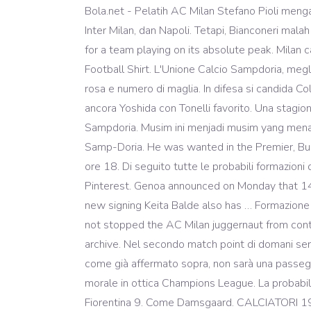
Bola.net - Pelatih AC Milan Stefano Pioli mengatakan saat ini ada tiga tim yang menjadi pesaing terkuat Rossoneri dalam perburuan Scudetto yakni Juventus, Inter Milan, dan Napoli. Tetapi, Bianconeri malah kalah 1-2. Iscriviti alla newsletter. Sampdoria won their first ever Serie A title, thanks to a remarkable season for a team playing on its absolute peak. Milan can win the Scudetto, just let Hauge play. Rob Smyth. Torino 6. U C Sampdoria Erg Scudetto 1991 Retro Classic Football Shirt. L'Unione Calcio Sampdoria, meglio nota come Sampdoria, è una società calcistica italiana con sede nella città di Genova. Tutti i giocatori della rosa e numero di maglia. In difesa si candida Colley per una maglia dal 1', tornato in anticipo a Bogliasco dagli impegni col Gambia: fuori potrebbe rimanere ancora Yoshida con Tonelli favorito. Una stagione, quella successiva ai Mondiali di Italia '90, che ha a Genova il capoluogo calcistico d'Italia. Probabile formazione Sampdoria. Musim ini menjadi musim yang menarik di Serie A. Sebab Juventus tampaknya tak lagi mendominasi kompetisi tersebut. «Dunque l’han battezzata Samp-Doria. He was wanted in the Premier, Bundesliga and Serie A, but we held our word with Maldini. La diretta dallo Stadio Ferraris di Genova inizierà alle ore 18. Di seguito tutte le probabili formazioni di Torino-Sampdoria, raccolte dai nostri inviati. Past, present, future. Facebook. Scopri (e salva) i tuoi Pin su Pinterest. Genoa announced on Monday that 14 team and staff members have tested positive for coronavirus shortly after local rivals Sampdoria revealed new signing Keita Balde also has … Formazione Lazio Scudetto 2000. Regalare lo scudetto a Napoli. Even the absence of the talismanic Zlatan Ibrahimovic has not stopped the AC Milan juggernaut from continuing to motor and nobody is discounting them now from being serious Scudetto contenders. Comunicati archive. Nel secondo match point di domani sera all'Allianz Stadium la Juventus non potrà fallire. 13 Reg. Fonte: Serie A. Che dire, la partita Juve Sampdoria, come già affermato sopra, non sarà una passeggiata, ci vorrà molta concentrazione e grinta, per portare a casa 3 punti importanti, sia per lo scudetto, che per il morale in ottica Champions League. La probabile formazione della Sampdoria. Juventus akan resmi mengunci gelar Scudetto musim ini jika mereka menang. Fiorentina 9. Come Damsgaard. CALCIATORI 1973-74 Panini - Figurina-Sticker n. 29 - SAMPDORIA SCUDETTO -Rec | Collezionismo, Collezionismo sportivo, Album sportivi e figurine | eBay! Partita sospesa per pioggia il 9 dicembre 1990, successivamente recuperata. FOR SALE! U.C. La Sampdoria si schiererà con il solito 4-4-2, dove non dovrebbero agire (almeno inizialmente) né Keita che Adrien Silva. Fighting all the way to the end of the season, the Blucerchiati pulled of a fairytale of Italian football. Sampdoria, ecco la probabile formazione anti-Milan. https://it.wikipedia.org/w/index.php?title=Unione_Calcio_Sampdoria_1990-1991&oldid=115322060, Stagioni delle sq