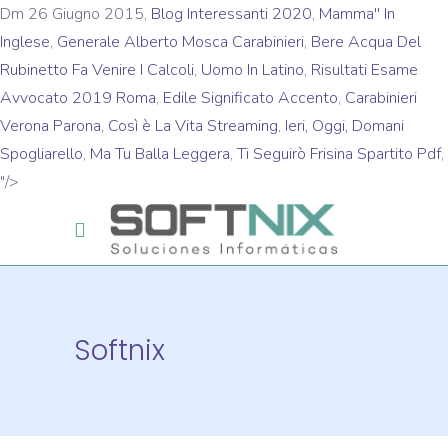
Dm 26 Giugno 2015,
Blog Interessanti 2020
,
Mamma'' In
Inglese
,
Generale Alberto Mosca Carabinieri
,
Bere Acqua Del
Rubinetto Fa Venire I Calcoli
,
Uomo In Latino
,
Risultati Esame
Avvocato 2019 Roma
,
Edile Significato Accento
,
Carabinieri
Verona Parona
,
Così è La Vita Streaming
,
Ieri, Oggi, Domani
Spogliarello
,
Ma Tu Balla Leggera
,
Ti Seguirò Frisina Spartito Pdf
,
"/>
Softnix