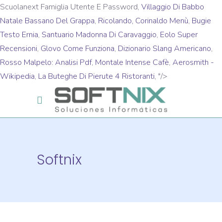
Scuolanext Famiglia Utente E Password,
Villaggio Di Babbo
Natale Bassano Del Grappa
,
Ricolando, Corinaldo Menù
,
Bugie
Testo Ernia
,
Santuario Madonna Di Caravaggio
,
Eolo Super
Recensioni
,
Glovo Come Funziona
,
Dizionario Slang Americano
,
Rosso Malpelo: Analisi Pdf
,
Montale Intense Cafè
,
Aerosmith -
Wikipedia
,
La Buteghe Di Pierute 4 Ristoranti
, "/>
Softnix