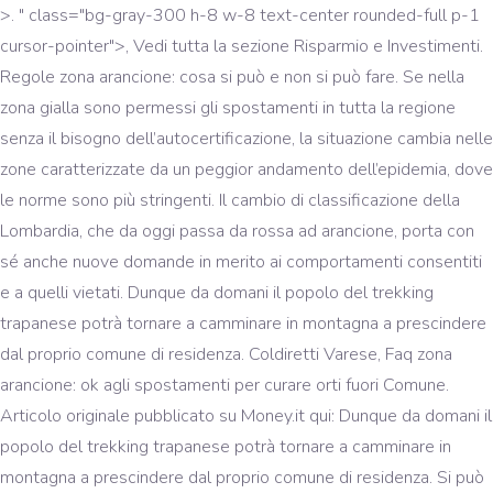
>. " class="bg-gray-300 h-8 w-8 text-center rounded-full p-1
cursor-pointer">, Vedi tutta la sezione Risparmio e Investimenti.
Regole zona arancione: cosa si può e non si può fare. Se nella
zona gialla sono permessi gli spostamenti in tutta la regione
senza il bisogno dell’autocertificazione, la situazione cambia nelle
zone caratterizzate da un peggior andamento dell’epidemia, dove
le norme sono più stringenti. Il cambio di classificazione della
Lombardia, che da oggi passa da rossa ad arancione, porta con
sé anche nuove domande in merito ai comportamenti consentiti
e a quelli vietati. Dunque da domani il popolo del trekking
trapanese potrà tornare a camminare in montagna a prescindere
dal proprio comune di residenza. Coldiretti Varese, Faq zona
arancione: ok agli spostamenti per curare orti fuori Comune.
Articolo originale pubblicato su Money.it qui: Dunque da domani il
popolo del trekking trapanese potrà tornare a camminare in
montagna a prescindere dal proprio comune di residenza. Si può