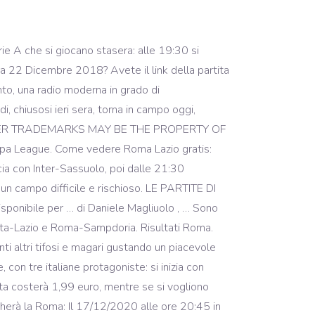
e A che si giocano stasera: alle 19:30 si
 22 Dicembre 2018? Avete il link della partita
to, una radio moderna in grado di
i, chiusosi ieri sera, torna in campo oggi,
LL OTHER TRADEMARKS MAY BE THE PROPERTY OF
pa League. Come vedere Roma Lazio gratis:
ncia con Inter-Sassuolo, poi dalle 21:30
 un campo difficile e rischioso. LE PARTITE DI
tions? Pronostici Europa League: le quote e le previsioni sulle partite che giovedì 10 dicembre si giocano per l’ultima giornata nella fase a gironi, Napoli ancora a caccia della qualificazione. Roma risultati in diretta (e live video streaming online) in tempo reale, rosa della squadra con calendario della stagione e risultati. Rating. "Un momento di silenzio si terrà oggi in tutte le partite della UEFA Europa League, dopo la morte dell'eroe italiano dei Mondiali, Paolo Rossi". Created with Sketch. Stasera tutto il calcio in tv, tutte le gare di oggi giovedì 3 dicembre. Ricevi live da SkySport le breaking news sui principali eventi sportivi. THE AS ROMA NAMES, LOGOS AND ARTWORK ARE REGISTERED OR UNREGISTERED TRADEMARKS OF SOCCER S.A.S. Scopri quando e con chi gioca la Roma, i giorni, gli orari e i canali televisivi delle prossime partite in calendario del campionato di serie A, della Coppa Italia e della Champions League.Sei un tifoso giallorosso? Come vedere le tue partite preferite gratis senza registrazione e senza pubblicità! Get your answers by asking now. The u/gilnarPlanet community on Reddit. La quinta giornata entra nel vivo mercoledì 25 settembre con ben sette partite: la prima alle ore 19.00 vedrà sfidarsi Roma-Sampdoria, mentre alle ore 21.00 i restanti match. Stasera su Sky sarà possibile vedere tre partite tra Serie A, Premier League e Bundesliga. Roma-Inter, dove vederla in TV stasera È una delle partite più attese della 34ª giornata di Serie A, si gioca stasera: le probabili formazioni e i link per seguirla in diretta dalle 21.45 3 Answers. L’evento resterà inoltre disponibile per … Serie AS Roma calendario partite all’Olimpico e dove vederle in TV streaming Verona-Roma serie A. Hellas Verona -Roma il 19 settembre! Calcio in TV stasera In questa pagina troverai tutte le partite di oggi che puoi vedere … "Stasera abbiamo fatto un'ottima partita. Mi potete dare il link della partita di stasera della roma? Answer Save. Live streaming partite in diretta: calcio, hockey, tennis, basket e altri sport! Per accettare le notifiche devi dare il consenso nel successivo popup. Il posticipo serale della 17a giornata di Serie A Juventus Roma è in programma sabato 22 dicembre alle ore 20:30 e verrà trasmesso in esclusiva su DAZN e sarà visibile su diversi dispositivi. Created with Sketch. cagliari-siena. Napoli, Roma e Milan hanno atteso fino a stasera per conoscere il calendario delle proprie partite. Torino-Genoa . Answer Save. Stasera alle 20:45 inizia l'undicesima giornata del campionato di Serie A 2020/2021: a che ora e dove vedere le partite in TV e streaming. mi date un pronostico per le partite di serie A di stasera? Pallotta"finalmente si torna all'Olimpico,forza Roma" - "Bello riavere finalmente il calcio allo stadio Olimpico stasera. Sono atalantino, ho visto ora la domanda, nn rispondo perchè so i risultati ma sono felice che l' atalanta ha vinto 2-1. Milan, Napoli e Roma si giocano la qualificazione. 7 Answers. Partite di oggi in Tv. sampdoria-lazio. Cosa ti è piaciuto di più stasera? Europa League arriva al suo turno decisivo, il quinto della fase a gironi. Roma-Parma è una delle partite della 31ª giornata di Serie A in programma oggi. Visualizza il calendario di Roma in tutte le competizioni a cui partecipa, aggiornato in tempo reale. Created with Sketch. udinese-juventus. Ultime notizie calcio Napoli – Gennaro Gattuso, allenatore del Napoli, ha rilasciato alcune dichiarazioni ai microfoni di Sky Sport al termine della partita contro la Roma.Ecco quanto evidenziato da CalcioNapoli24: “Il punto di partenza è stata la prima partita di campionato. fatemi un bel pronostico sulle partite di champions di stasera? Giovedì 27 febbraio: le partite di calcio in tv oggi e stasera, anche in diretta streaming. Rating? R