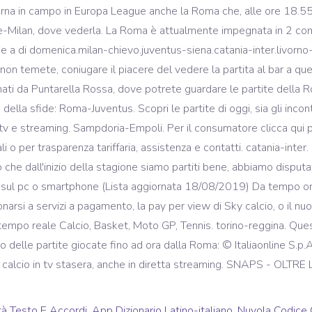
tà Testo E Accordi
,
App Dizionario Latino-italiano
,
Nuvola Codice 