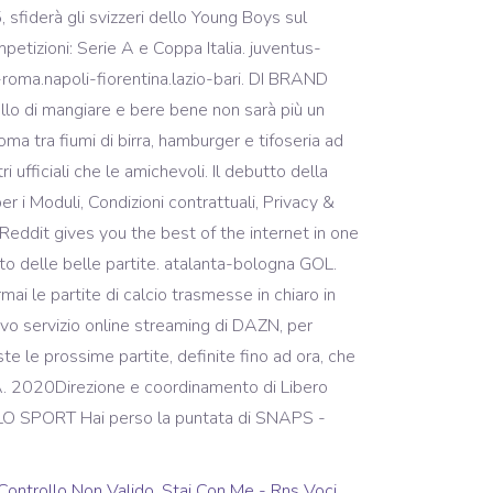
Controllo Non Valido
,
Stai Con Me - Rns Voci
,