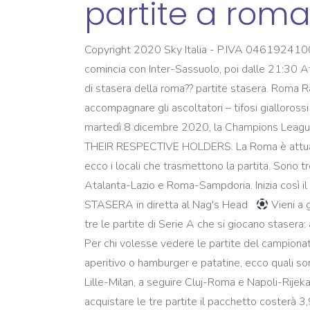
partite a roma
Copyright 2020 Sky Italia - P.IVA 04619241005.
comincia con Inter-Sassuolo, poi dalle 21:30 
di stasera della roma?? partite stasera. Roma R
accompagnare gli ascoltatori – tifosi giallorossi
martedì 8 dicembre 2020, la Champions Leag
THEIR RESPECTIVE HOLDERS. La Roma è attualme
ecco i locali che trasmettono la partita. Sono t
Atalanta-Lazio e Roma-Sampdoria. Inizia così il
STASERA⁣ in diretta al Nag's Head ⁣ ⁣
⁣ Vieni a gustarti una birra e tifare la tua squadra!! L’evento resterà inoltre disponibile per … di Daniele Magliuolo , … Sono tre le partite di Serie A che si giocano stasera: alle 19:30 si comincia con Inter-Sassuolo, poi dalle 21:30 Atalanta-Lazio e Roma-Sampdoria. Risultati Roma. Per chi volesse vedere le partite del campionato 2018/2019, di Champions e Europa League in compagnia di tanti altri tifosi e magari gustando un piacevole aperitivo o hamburger e patatine, ecco quali sono i locali che le trasmetteranno a Roma: Spazio all’Europa League, con tre italiane protagoniste: si inizia con Lille-Milan, a seguire Cluj-Roma e Napoli-Rijeka. Si potranno scegliere fino a tre partite da seguire: una sola partita costerà 1