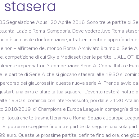
 stasera
Segnalazione Abusi. 20 Aprile 2016. Sono tre le partite di Seri
Atalanta-Lazio e Roma-Sampdoria. Dove vedere Juve Roma stasera
adio è un canale di informazione, intrattenimento e approfondimen
 e non – all’interno del mondo Roma. Archiviato il turno di Serie A d
ue, competizione di cui Sky e Mediaset (per le partite … A
nte impegnata in 3 competizioni: Serie A, Coppa Italia e Euro
re le partite di Serie A che si giocano stasera: alle 19:30 si comi
 percorso dei giallorossi in questa nuova serie A. Prende avvio da
,99 euro, mentre se si vogliono acquistare le tre partite il pacchetto costerà 3,99 euro. Queste le prossime partite, definite fino ad ora, che giocherà la Roma: Il 17/12/2020 alle ore 20:45 in Serie A contro il Torino (Roma - Torino) Il 20/12/2020 alle ore 18:00 in Serie A contro l'Atalanta (Atalanta - Roma) Cluj-Roma è la sfida valevole per il quarto turno della fase a gironi dell’Europa League 2020/2021 e si giocherà giovedì 26 novembre 2020 alle ore 21.Dove vedere la partita in tv e streaming? Dove vedere la partita stasera? 5 years ago. La quinta giornata di Serie A si conclude con Milan-Roma, Monday Night in programma alle ore 20.45. Rating. Created with sketchtool. roma-palermo. Calcio, ecco cosa vedremo stasera in TV. Atalanta-Lazio . Answer Save. Programmi tv - Programmi tv stasera, questa tutta la programmazione tv per quanto riguarda la rai. Europa League, stasera in streaming l’ultimo turno a gironi Appuntamento con lo streaming di Europa League, ecco le partite di oggi. Visualizza il calendario di Roma in tutte le competizioni a cui partecipa, aggiornato in tempo reale. 1 decade ago. Roma-Juventus Roma: 10 indisponibili Juventus: qualke indisponibile ma sicuramente meno di 10 Oggi noi (la ROMA) giocamo coi pulcini de 12 anni e Doni in porta n'artro po' secondo voi di ki è la colpa di qst recuperi lunghi e di infortuni ripetititvi? Grazie all'allarme nella sezione personalizza potrai essere aggiornato del cambiamento dei risultati delle partite … La gara sarà trasmessa in diretta TV in chiaro su TV8 e su Sky, ai canali Sky Sport Uno e Sky Sport HD.Il match si potrà vedere anche in streaming su Sky Go e Now Tv. The differences in viscosity, pot life and cure times enables manufacturers to choose the one that best suit their production processes. Europa League arriva al suo turno decisivo, il quinto della fase a gironi. Aiuto: Risultati in tempo reale di calcio su Diretta.it il nuovo livescore di risultati e partite di calcio in diretta da Serie A,, Serie B,, Coppa Italia, Primavera 1 e altri 1000 campionati. sport 26.11.2020. Dove vedere Juve Roma stasera 22 Dicembre 2018? ma sai su 8 partite può succedere di tutto, io nn sarei stato così azzardoso, anche se in champions è possibile!! ho giocato 1 scommessa sulle partite di champions di stasera....secondo voi potrebbe andare bn ? Champions League - Fase a Gironi 18:55 Ajax - Atalanta 18:55 Midtjylland - Liverpool 21:00 Bayern Lok. milan-genoa. Il calendario partite Roma della serie A 2019/2020, tutte le date, i risultati e gli orari delle partite. Answer Save. Tutti i marchi Sky e i diritti di proprietà intellettuale in essi contenuti, sono di proprietà di Sky international AG e sono utilizzati su licenza. Lv 7. Scopri le partite di oggi, sia gli incontri ufficiali che le amichevoli. 0 0. milan-genoa GOL. Napoli-Rijeka non è in chiaro Giovedì 26 novembre: le partite di calcio in TV oggi e stasera, anche in diretta streaming. Il posticipo serale della 17a giornata di Serie A Juventus Roma è in programma sabato 22 dicembre alle ore 20:30 e verrà trasmesso in esclusiva su DAZN e sarà visibile su diversi dispositivi. Classifica, statistiche e calendario delle partite Roma . manchester united-milan. Ecco le partite in programma stasera… Stasera in tv prima serata sarà possibile seguie da stasera su Sky le ultime notize in diretta sulla Serie A e il calcio mondiale. Ecco le partite in programma stasera. Partite di oggi Tutte le partite di calcio previste per la giornata di oggi, di serie A, serie B, Champions e campionati europei. atalanta-bologna. IVA 03970540963, Il 17/12/2020 alle ore 20:45 in Serie A contro il, Il 20/12/2020 alle ore 18:00 in Serie A contro l', Il 23/12/2020 alle ore 20:45 in Serie A contro il, Il 03/01/2021 alle ore 15:00 in Serie A contro la, Il 06/01/2021 alle ore 15:00 in Serie A contro il, Il 09/01/2021 alle ore 20:45 in Serie A contro l', Il 13/01/2021 alle ore 01:00 in Coppa Italia contro lo, Il 17/01/2021 alle ore 15:00 in Serie A contro la, Il 24/01/2021 alle ore 15:00 in Serie A contro lo, Il 31/01/2021 alle ore 15:00 in Serie A contro il, Il 07/02/2021 alle ore 20:45 in Serie A contro la, Il 14/02/2021 alle ore 15:00 in Serie A contro l', Il 18/02/2021 alle ore 18:55 in Europa League, Sedicesimi, contro Sporting Braga (Sporting Braga - Roma), Il 21/02/2021 alle ore 15:00 in Serie A contro il, Il 25/02/2021 alle ore 21:00 in Europa League, Sedicesimi, contro Sporting Braga (Roma - Sporting Braga), Il 28/02/2021 alle ore 15:00 in Serie A contro il, Il 03/03/2021 alle ore 21:00 in Serie A contro la, Il 07/03/2021 alle ore 15:00 in Serie A contro il, Il 14/03/2021 alle ore 15:00 in Serie A contro il, Il 21/03/2021 alle ore 15:00 in Serie A contro il, Il 03/04/2021 alle ore 15:00 in Serie A contro il, Il 11/04/2021 alle ore 15:00 in Serie A contro il, Il 18/04/2021 alle ore 15:00 in Serie A contro il, Il 21/04/2021 alle ore 21:00 in Serie A contro l', Il 25/04/2021 alle ore 15:00 in Serie A contro il, Il 02/05/2021 alle ore 15:00 in Serie A contro la, Il 09/05/2021 alle ore 15:00 in Serie A contro il, Il 12/05/2021 alle ore 19:45 in Serie A contro l', Il 16/05/2021 alle ore 15:00 in Serie A contro la, Il 23/05/2021 alle ore 15:00 in Serie A contro lo. Secondo me Roma-Juventus 3-1 CORNA Milan, Napoli e Roma si giocano la qualificazione. Scopri quando gioca la Roma. Partite di champions di stasera. 0 0. Nessun problema, riguarda la puntata integrale nella nostra sezione on demand Still have ques