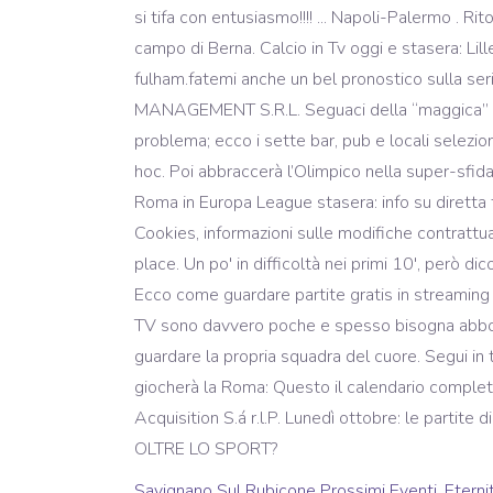
Savignano Sul Rubicone Prossimi Eventi
,
Eterni