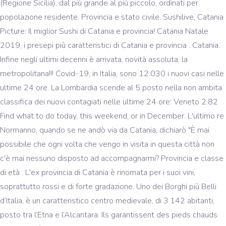
(Regione Sicilia), dal più grande al più piccolo, ordinati per
popolazione residente. Provincia e stato civile. Sushilive, Catania
Picture: Il miglior Sushi di Catania e provincia! Catania Natale
2019, i presepi più caratteristici di Catania e provincia . Catania.
Infine negli ultimi decenni è arrivata, novità assoluta, la
metropolitana!!! Covid-19, in Italia, sono 12.030 i nuovi casi nelle
ultime 24 ore. La Lombardia scende al 5 posto nella non ambita
classifica dei nuovi contagiati nelle ultime 24 ore: Veneto 2.82
Find what to do today, this weekend, or in December. L'ultimo re
Normanno, quando se ne andò via da Catania, dichiarò "È mai
possibile che ogni volta che vengo in visita in questa città non
c'è mai nessuno disposto ad accompagnarmi? Provincia e classe
di età . L'ex provincia di Catania è rinomata per i suoi vini,
soprattutto rossi e di forte gradazione. Uno dei Borghi più Belli
d’Italia, è un caratteristico centro medievale, di 3.142 abitanti,
posto tra l’Etna e l’Alcantara. Ils garantissent des pieds chauds