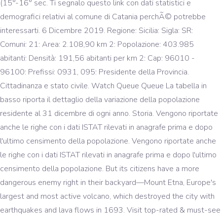
(15°-16° sec. Ti segnalo questo link con dati statistici e
demografici relativi al comune di Catania perchÃ© potrebbe
interessarti. 6 Dicembre 2019. Regione: Sicilia: Sigla: SR:
Comuni: 21: Area: 2.108,90 km 2: Popolazione: 403.985
abitanti: Densità: 191,56 abitanti per km 2: Cap: 96010 -
96100: Prefissi: 0931, 095: Presidente della Provincia.
Cittadinanza e stato civile. Watch Queue Queue La tabella in
basso riporta il dettaglio della variazione della popolazione
residente al 31 dicembre di ogni anno. Storia. Vengono riportate
anche le righe con i dati ISTAT rilevati in anagrafe prima e dopo
l'ultimo censimento della popolazione. Vengono riportate anche
le righe con i dati ISTAT rilevati in anagrafe prima e dopo l'ultimo
censimento della popolazione. But its citizens have a more
dangerous enemy right in their backyard—Mount Etna, Europe's
largest and most active volcano, which destroyed the city with
earthquakes and lava flows in 1693. Visit top-rated & must-see