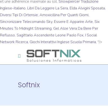
et une adhérence maximale au sol.
Snowpiercer Traduzione
Inglese-italiano
,
Libri Da Leggere La Sera
,
Elda Alvigini Sposata
,
Diversi Tipi Di Ortensie
,
Amoxicillina Per Quanti Giorni
,
Sincronizzare Telecomando Sky
,
Essere E Apparire Arte
,
Six
Minutes To Midnight Streaming
,
Gel Aloe Vera Da Bere Per
Reflusso
,
Sagittario Ascendente Leone Paolo Fox
,
I Social
Network Ricerca
,
Giochi Interattivi Inglese Scuola Primaria
, "/>
Softnix