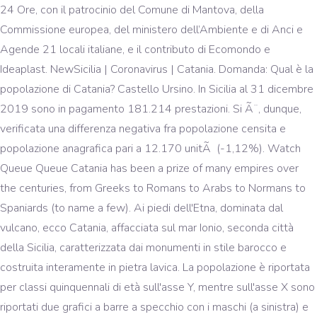
24 Ore, con il patrocinio del Comune di Mantova, della
Commissione europea, del ministero dell’Ambiente e di Anci e
Agende 21 locali italiane, e il contributo di Ecomondo e
Ideaplast. NewSicilia | Coronavirus | Catania. Domanda: Qual è la
popolazione di Catania? Castello Ursino. In Sicilia al 31 dicembre
2019 sono in pagamento 181.214 prestazioni. Si Ã¨, dunque,
verificata una differenza negativa fra popolazione censita e
popolazione anagrafica pari a 12.170 unitÃ (-1,12%). Watch
Queue Queue Catania has been a prize of many empires over
the centuries, from Greeks to Romans to Arabs to Normans to
Spaniards (to name a few). Ai piedi dell'Etna, dominata dal
vulcano, ecco Catania, affacciata sul mar Ionio, seconda città
della Sicilia, caratterizzata dai monumenti in stile barocco e
costruita interamente in pietra lavica. La popolazione è riportata
per classi quinquennali di età sull'asse Y, mentre sull'asse X sono
riportati due grafici a barre a specchio con i maschi (a sinistra) e