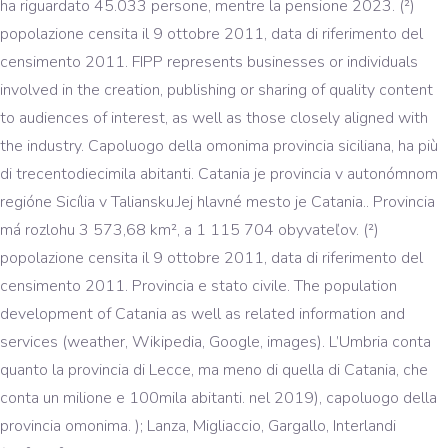
ha riguardato 45.033 persone, mentre la pensione 2023. (²)
popolazione censita il 9 ottobre 2011, data di riferimento del
censimento 2011. FIPP represents businesses or individuals
involved in the creation, publishing or sharing of quality content
to audiences of interest, as well as those closely aligned with
the industry. Capoluogo della omonima provincia siciliana, ha più
di trecentodiecimila abitanti. Catania je provincia v autonómnom
regióne Sicília v Taliansku.Jej hlavné mesto je Catania.. Provincia
má rozlohu 3 573,68 km², a 1 115 704 obyvateľov. (²)
popolazione censita il 9 ottobre 2011, data di riferimento del
censimento 2011. Provincia e stato civile. The population
development of Catania as well as related information and
services (weather, Wikipedia, Google, images). L’Umbria conta
quanto la provincia di Lecce, ma meno di quella di Catania, che
conta un milione e 100mila abitanti. nel 2019), capoluogo della
provincia omonima. ); Lanza, Migliaccio, Gargallo, Interlandi