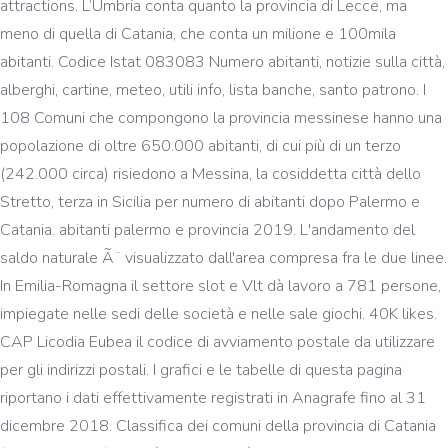
attractions. L’Umbria conta quanto la provincia di Lecce, ma
meno di quella di Catania, che conta un milione e 100mila
abitanti. Codice Istat 083083 Numero abitanti, notizie sulla città,
alberghi, cartine, meteo, utili info, lista banche, santo patrono. I
108 Comuni che compongono la provincia messinese hanno una
popolazione di oltre 650.000 abitanti, di cui più di un terzo
(242.000 circa) risiedono a Messina, la cosiddetta città dello
Stretto, terza in Sicilia per numero di abitanti dopo Palermo e
Catania. abitanti palermo e provincia 2019. L'andamento del
saldo naturale Ã¨ visualizzato dall'area compresa fra le due linee.
In Emilia-Romagna il settore slot e Vlt dà lavoro a 781 persone,
impiegate nelle sedi delle società e nelle sale giochi. 40K likes.
CAP Licodia Eubea il codice di avviamento postale da utilizzare
per gli indirizzi postali. I grafici e le tabelle di questa pagina
riportano i dati effettivamente registrati in Anagrafe fino al 31
dicembre 2018. Classifica dei comuni della provincia di Catania