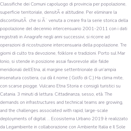
Classifiche dei Comuni capoluogo di provincia per popolazione,
superficie territoriale, densitÃ e altitudine. Per eliminare la
discontinuitÃ che si Ã¨ venuta a creare fra la serie storica della
popolazione del decennio intercensuario 2001-2011 con i dati
registrati in Anagrafe negli anni successivi, si ricorre ad
operazioni di ricostruzione intercensuaria della popolazione. Tre
giorni di culto tra devozione, folklore e tradizioni. Porto sul Mar
Ionio, si stende in posizione assai favorevole alle falde
meridionali dell’Etna, al margine settentrionale di un’ampia
insenatura costiera, cui dà il nome ( Golfo di C.).Ha clima mite,
con scarse piogge. Vulcano Etna Storia e consigli turistici su
Catania. 3 minuti di lettura. Cittadinanza, sesso, età. The
demands on infrastructures and technical teams are growing,
and the challenges associated with rapid, large-scale
deployments of digital … Ecosistema Urbano 2019 è realizzato
da Legambiente in collaborazione con Ambiente Italia e Il Sole